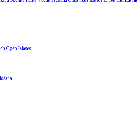
nch Open
Izlases
došana