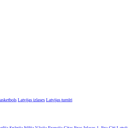
asketbols
Latvijas izlases
Latvijas turnīri
glija
Spānija
Itālija
Vācija
Francija
Citas līgas
Izlases
1. līga
Citi Latvij