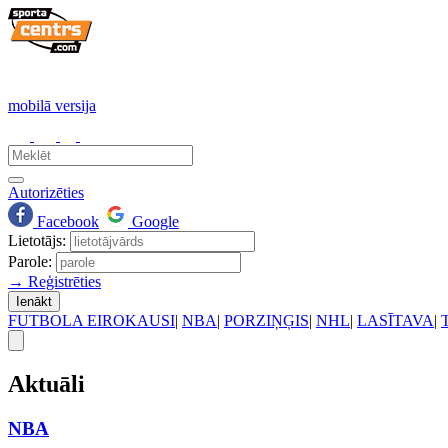
mobilā versija
Autorizēties
Facebook
Google
Lietotājs:
Parole:
→ Reģistrēties
Ienākt
FUTBOLA EIROKAUSI
|
NBA
|
PORZIŅĢIS
|
NHL
|
LASĪTAVA
|
Aktuāli
NBA