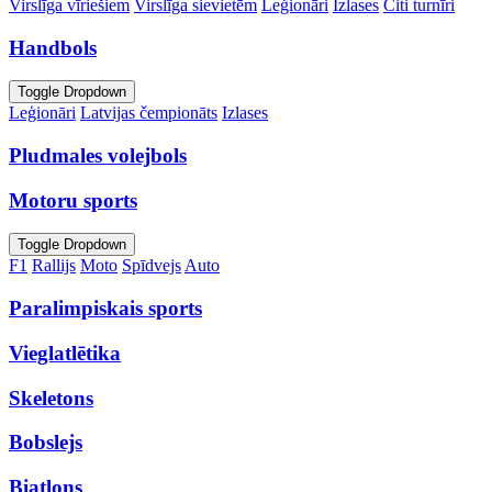
Virslīga vīriešiem
Virslīga sievietēm
Leģionāri
Izlases
Citi turnīri
Handbols
Toggle Dropdown
Leģionāri
Latvijas čempionāts
Izlases
Pludmales volejbols
Motoru sports
Toggle Dropdown
F1
Rallijs
Moto
Spīdvejs
Auto
Paralimpiskais sports
Vieglatlētika
Skeletons
Bobslejs
Biatlons