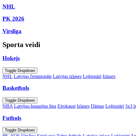
NHL
PK 2026
Virslīga
Sporta veidi
Hokejs
Toggle Dropdown
NHL
Latvijas čempionāts
Latvijas izlases
Leģionāri
Izlases
Basketbols
Toggle Dropdown
NBA
Latvijas-Igaunijas līga
Eirokausi
Izlases
Dāmas
Leģionāri
3x3 b
Futbols
Toggle Dropdown
PK 2026
Virslīga
Eirokausi
Telpu futbols
Latvijas izlase
Leģionāri
An