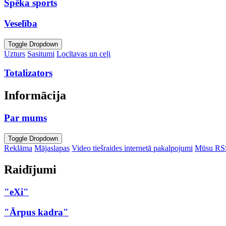
Spēka sports
Veselība
Toggle Dropdown
Uzturs
Sasitumi
Locītavas un ceļi
Totalizators
Informācija
Par mums
Toggle Dropdown
Reklāma
Mājaslapas
Video tiešraides internetā pakalpojumi
Mūsu RS
Raidījumi
"eXi"
"Ārpus kadra"