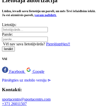
Lietotāja autorizācija
Lūdzu, ievadi savu lietotāju un paroli, un mēs Tevi ielaidīsim iekšā.
Ja esi aizmirsis paroli,
varam palīdzēt.
Lietotājs:
Parole:
Vēl nav sava lietotājvārda?
Piereģistrējies!!
Ienākt
VAI
Facebook
Google
Pārslēgties uz mobilo versiju ⊳
Kontakti:
sportacentrs@sportacentrs.com
+371 26011507