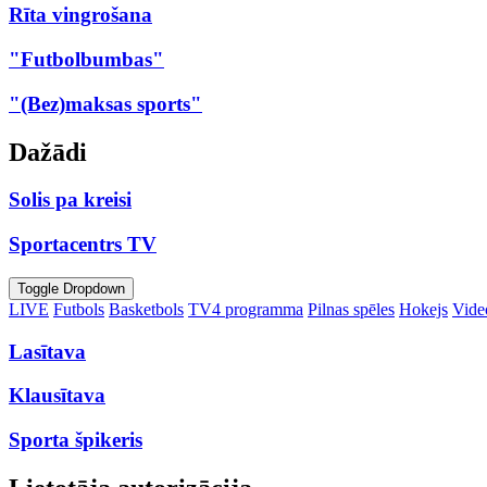
Rīta vingrošana
"Futbolbumbas"
"(Bez)maksas sports"
Dažādi
Solis pa kreisi
Sportacentrs TV
Toggle Dropdown
LIVE
Futbols
Basketbols
TV4 programma
Pilnas spēles
Hokejs
Video
Lasītava
Klausītava
Sporta špikeris