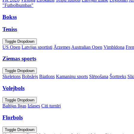
"Futbolbumbas"
Bokss
Teniss
Toggle Dropdown
US Open
Latvijas sportisti
Ārzemes
Australian Open
Vimbldona
Fre
Ziemas sports
Toggle Dropdown
Skeletons
Bobslejs
Biatlons
Kamaniņu sports
Slēpošana
Šorttreks
Sli
Volejbols
Toggle Dropdown
Baltijas līgas
Izlases
Citi turnīri
Florbols
Toggle Dropdown