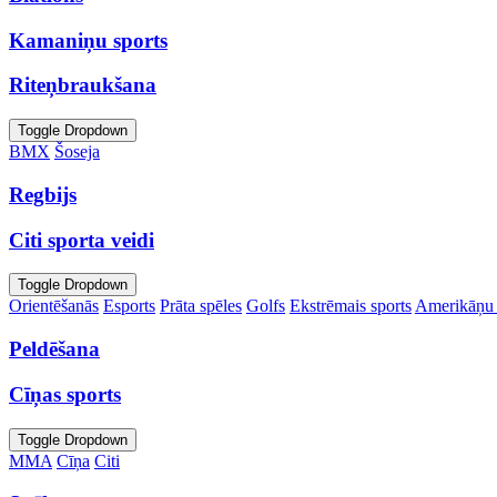
Kamaniņu sports
Riteņbraukšana
Toggle Dropdown
BMX
Šoseja
Regbijs
Citi sporta veidi
Toggle Dropdown
Orientēšanās
Esports
Prāta spēles
Golfs
Ekstrēmais sports
Amerikāņu 
Peldēšana
Cīņas sports
Toggle Dropdown
MMA
Cīņa
Citi