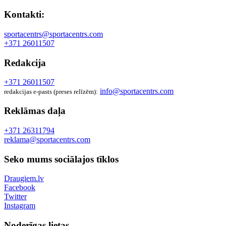
Kontakti:
sportacentrs@sportacentrs.com
+371 26011507
Redakcija
+371 26011507
info@sportacentrs.com
redakcijas e-pasts (preses relīzēm):
Reklāmas daļa
+371 26311794
reklama@sportacentrs.com
Seko mums sociālajos tīklos
Draugiem.lv
Facebook
Twitter
Instagram
Noderīgas lietas