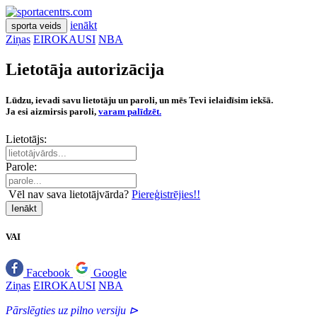
ienākt
sporta veids
Ziņas
EIROKAUSI
NBA
Lietotāja autorizācija
Lūdzu, ievadi savu lietotāju un paroli, un mēs Tevi ielaidīsim iekšā.
Ja esi aizmirsis paroli,
varam palīdzēt.
Lietotājs:
Parole:
Vēl nav sava lietotājvārda?
Piereģistrējies!!
Ienākt
VAI
Facebook
Google
Ziņas
EIROKAUSI
NBA
Pārslēgties uz pilno versiju ⊳