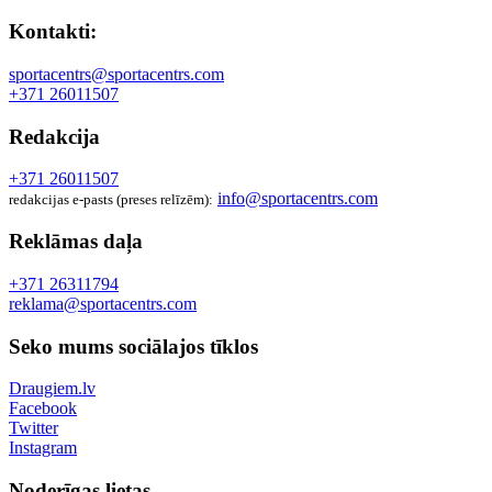
Kontakti:
sportacentrs@sportacentrs.com
+371 26011507
Redakcija
+371 26011507
info@sportacentrs.com
redakcijas e-pasts (preses relīzēm):
Reklāmas daļa
+371 26311794
reklama@sportacentrs.com
Seko mums sociālajos tīklos
Draugiem.lv
Facebook
Twitter
Instagram
Noderīgas lietas