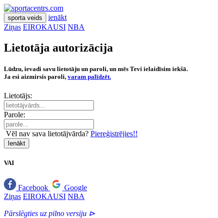
ienākt
sporta veids
Ziņas
EIROKAUSI
NBA
Lietotāja autorizācija
Lūdzu, ievadi savu lietotāju un paroli, un mēs Tevi ielaidīsim iekšā.
Ja esi aizmirsis paroli,
varam palīdzēt.
Lietotājs:
Parole:
Vēl nav sava lietotājvārda?
Piereģistrējies!!
Ienākt
VAI
Facebook
Google
Ziņas
EIROKAUSI
NBA
Pārslēgties uz pilno versiju ⊳