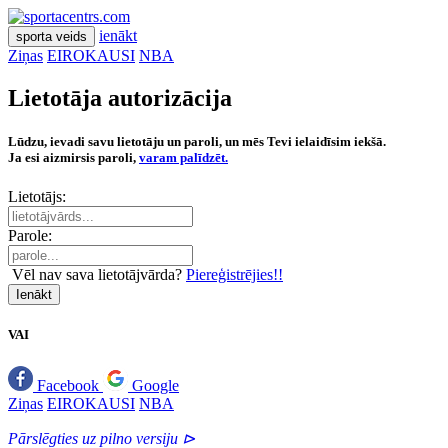
ienākt
sporta veids
Ziņas
EIROKAUSI
NBA
Lietotāja autorizācija
Lūdzu, ievadi savu lietotāju un paroli, un mēs Tevi ielaidīsim iekšā.
Ja esi aizmirsis paroli,
varam palīdzēt.
Lietotājs:
Parole:
Vēl nav sava lietotājvārda?
Piereģistrējies!!
Ienākt
VAI
Facebook
Google
Ziņas
EIROKAUSI
NBA
Pārslēgties uz pilno versiju ⊳