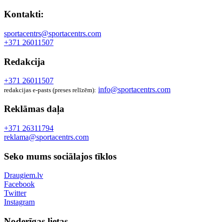
Kontakti:
sportacentrs@sportacentrs.com
+371 26011507
Redakcija
+371 26011507
info@sportacentrs.com
redakcijas e-pasts (preses relīzēm):
Reklāmas daļa
+371 26311794
reklama@sportacentrs.com
Seko mums sociālajos tīklos
Draugiem.lv
Facebook
Twitter
Instagram
Noderīgas lietas