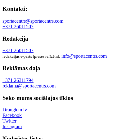
Kontakti:
sportacentrs@sportacentrs.com
+371 26011507
Redakcija
+371 26011507
info@sportacentrs.com
redakcijas e-pasts (preses relīzēm):
Reklāmas daļa
+371 26311794
reklama@sportacentrs.com
Seko mums sociālajos tīklos
Draugiem.lv
Facebook
Twitter
Instagram
Noderīgas lietas