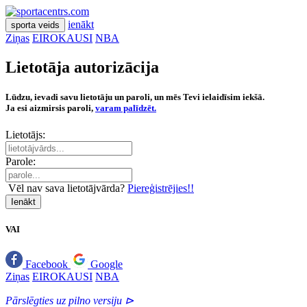
ienākt
sporta veids
Ziņas
EIROKAUSI
NBA
Lietotāja autorizācija
Lūdzu, ievadi savu lietotāju un paroli, un mēs Tevi ielaidīsim iekšā.
Ja esi aizmirsis paroli,
varam palīdzēt.
Lietotājs:
Parole:
Vēl nav sava lietotājvārda?
Piereģistrējies!!
Ienākt
VAI
Facebook
Google
Ziņas
EIROKAUSI
NBA
Pārslēgties uz pilno versiju ⊳