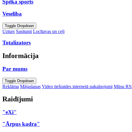
Spēka sports
Veselība
Toggle Dropdown
Uzturs
Sasitumi
Locītavas un ceļi
Totalizators
Informācija
Par mums
Toggle Dropdown
Reklāma
Mājaslapas
Video tiešraides internetā pakalpojumi
Mūsu RS
Raidījumi
"eXi"
"Ārpus kadra"