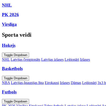
NHL
PK 2026
Virslīga
Sporta veidi
Hokejs
Toggle Dropdown
NHL
Latvijas čempionāts
Latvijas izlases
Leģionāri
Izlases
Basketbols
Toggle Dropdown
NBA
Latvijas-Igaunijas līga
Eirokausi
Izlases
Dāmas
Leģionāri
3x3 b
Futbols
Toggle Dropdown
PK 2026
Virslīga
Eirokausi
Telpu futbols
Latvijas izlase
Leģionāri
An