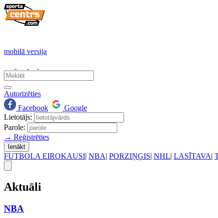
mobilā versija
Autorizēties
Facebook
Google
Lietotājs:
Parole:
→ Reģistrēties
Ienākt
FUTBOLA EIROKAUSI
|
NBA
|
PORZIŅĢIS
|
NHL
|
LASĪTAVA
|
Aktuāli
NBA