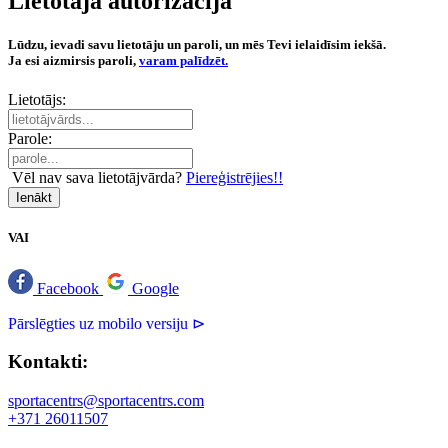
Lietotāja autorizācija
Lūdzu, ievadi savu lietotāju un paroli, un mēs Tevi ielaidīsim iekšā.
Ja esi aizmirsis paroli,
varam palīdzēt.
Lietotājs:
Parole:
Vēl nav sava lietotājvārda?
Piereģistrējies!!
Ienākt
VAI
Facebook
Google
Pārslēgties uz mobilo versiju ⊳
Kontakti:
sportacentrs@sportacentrs.com
+371 26011507