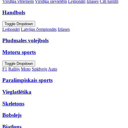
Virslīga vīriešiem
Virslīga sievietēm
Leģionāri
Izlases
Citi turnīri
Handbols
Toggle Dropdown
Leģionāri
Latvijas čempionāts
Izlases
Pludmales volejbols
Motoru sports
Toggle Dropdown
F1
Rallijs
Moto
Spīdvejs
Auto
Paralimpiskais sports
Vieglatlētika
Skeletons
Bobslejs
Biatlons