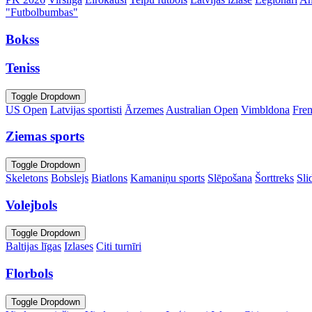
"Futbolbumbas"
Bokss
Teniss
Toggle Dropdown
US Open
Latvijas sportisti
Ārzemes
Australian Open
Vimbldona
Fre
Ziemas sports
Toggle Dropdown
Skeletons
Bobslejs
Biatlons
Kamaniņu sports
Slēpošana
Šorttreks
Sli
Volejbols
Toggle Dropdown
Baltijas līgas
Izlases
Citi turnīri
Florbols
Toggle Dropdown