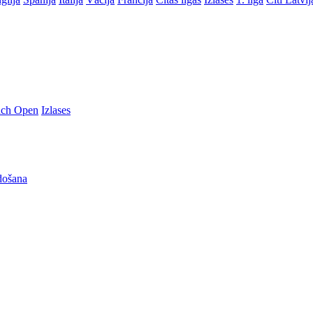
nch Open
Izlases
došana