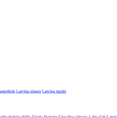
asketbols
Latvijas izlases
Latvijas turnīri
glija
Spānija
Itālija
Vācija
Francija
Citas līgas
Izlases
1. līga
Citi Latvij