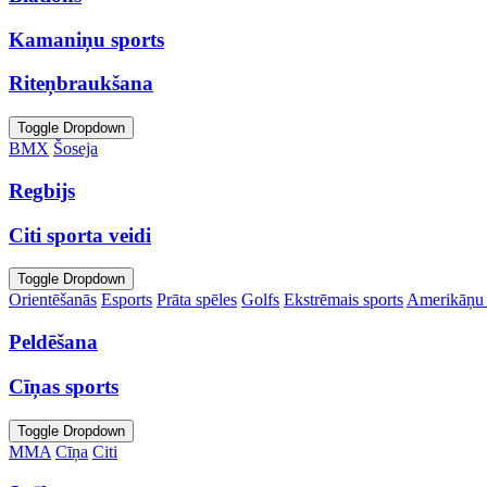
Kamaniņu sports
Riteņbraukšana
Toggle Dropdown
BMX
Šoseja
Regbijs
Citi sporta veidi
Toggle Dropdown
Orientēšanās
Esports
Prāta spēles
Golfs
Ekstrēmais sports
Amerikāņu 
Peldēšana
Cīņas sports
Toggle Dropdown
MMA
Cīņa
Citi