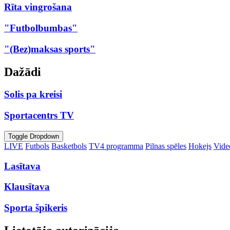
Rīta vingrošana
"Futbolbumbas"
"(Bez)maksas sports"
Dažādi
Solis pa kreisi
Sportacentrs TV
Toggle Dropdown
LIVE
Futbols
Basketbols
TV4 programma
Pilnas spēles
Hokejs
Video
Lasītava
Klausītava
Sporta špikeris