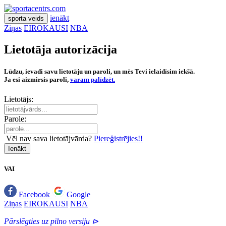
ienākt
sporta veids
Ziņas
EIROKAUSI
NBA
Lietotāja autorizācija
Lūdzu, ievadi savu lietotāju un paroli, un mēs Tevi ielaidīsim iekšā.
Ja esi aizmirsis paroli,
varam palīdzēt.
Lietotājs:
Parole:
Vēl nav sava lietotājvārda?
Piereģistrējies!!
Ienākt
VAI
Facebook
Google
Ziņas
EIROKAUSI
NBA
Pārslēgties uz pilno versiju ⊳