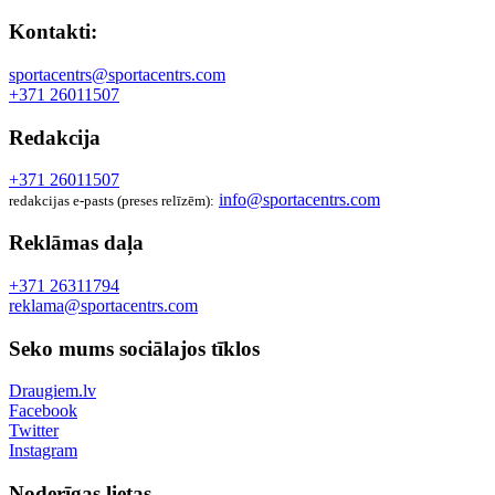
Kontakti:
sportacentrs@sportacentrs.com
+371 26011507
Redakcija
+371 26011507
info@sportacentrs.com
redakcijas e-pasts (preses relīzēm):
Reklāmas daļa
+371 26311794
reklama@sportacentrs.com
Seko mums sociālajos tīklos
Draugiem.lv
Facebook
Twitter
Instagram
Noderīgas lietas