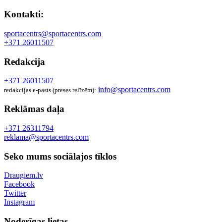
Kontakti:
sportacentrs@sportacentrs.com
+371 26011507
Redakcija
+371 26011507
info@sportacentrs.com
redakcijas e-pasts (preses relīzēm):
Reklāmas daļa
+371 26311794
reklama@sportacentrs.com
Seko mums sociālajos tīklos
Draugiem.lv
Facebook
Twitter
Instagram
Noderīgas lietas