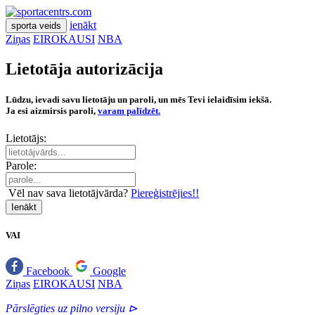
ienākt
sporta veids
Ziņas
EIROKAUSI
NBA
Lietotāja autorizācija
Lūdzu, ievadi savu lietotāju un paroli, un mēs Tevi ielaidīsim iekšā.
Ja esi aizmirsis paroli,
varam palīdzēt.
Lietotājs:
Parole:
Vēl nav sava lietotājvārda?
Piereģistrējies!!
Ienākt
VAI
Facebook
Google
Ziņas
EIROKAUSI
NBA
Pārslēgties uz pilno versiju ⊳