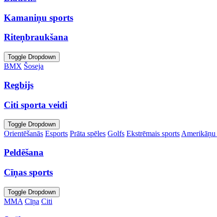
Kamaniņu sports
Riteņbraukšana
Toggle Dropdown
BMX
Šoseja
Regbijs
Citi sporta veidi
Toggle Dropdown
Orientēšanās
Esports
Prāta spēles
Golfs
Ekstrēmais sports
Amerikāņu 
Peldēšana
Cīņas sports
Toggle Dropdown
MMA
Cīņa
Citi