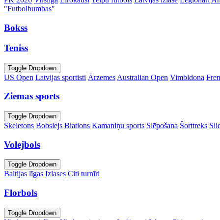
"Futbolbumbas"
Bokss
Teniss
Toggle Dropdown
US Open
Latvijas sportisti
Ārzemes
Australian Open
Vimbldona
Fre
Ziemas sports
Toggle Dropdown
Skeletons
Bobslejs
Biatlons
Kamaniņu sports
Slēpošana
Šorttreks
Sli
Volejbols
Toggle Dropdown
Baltijas līgas
Izlases
Citi turnīri
Florbols
Toggle Dropdown