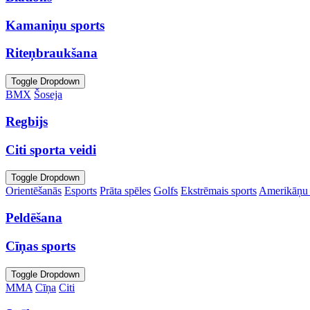
Kamaniņu sports
Riteņbraukšana
Toggle Dropdown
BMX
Šoseja
Regbijs
Citi sporta veidi
Toggle Dropdown
Orientēšanās
Esports
Prāta spēles
Golfs
Ekstrēmais sports
Amerikāņu 
Peldēšana
Cīņas sports
Toggle Dropdown
MMA
Cīņa
Citi