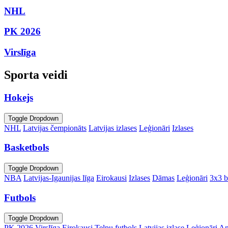
NHL
PK 2026
Virslīga
Sporta veidi
Hokejs
Toggle Dropdown
NHL
Latvijas čempionāts
Latvijas izlases
Leģionāri
Izlases
Basketbols
Toggle Dropdown
NBA
Latvijas-Igaunijas līga
Eirokausi
Izlases
Dāmas
Leģionāri
3x3 b
Futbols
Toggle Dropdown
PK 2026
Virslīga
Eirokausi
Telpu futbols
Latvijas izlase
Leģionāri
An