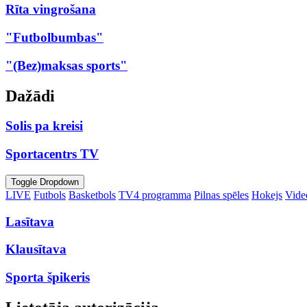
Rīta vingrošana
"Futbolbumbas"
"(Bez)maksas sports"
Dažādi
Solis pa kreisi
Sportacentrs TV
Toggle Dropdown
LIVE
Futbols
Basketbols
TV4 programma
Pilnas spēles
Hokejs
Video
Lasītava
Klausītava
Sporta špikeris