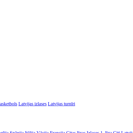
asketbols
Latvijas izlases
Latvijas turnīri
glija
Spānija
Itālija
Vācija
Francija
Citas līgas
Izlases
1. līga
Citi Latvij