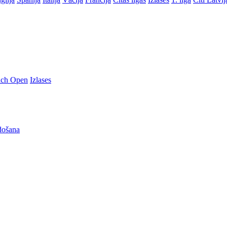
nch Open
Izlases
došana