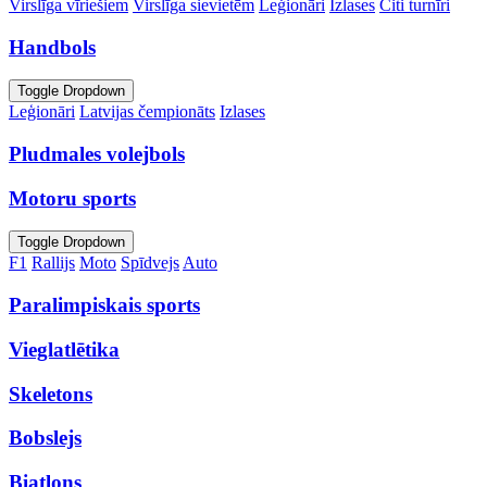
Virslīga vīriešiem
Virslīga sievietēm
Leģionāri
Izlases
Citi turnīri
Handbols
Toggle Dropdown
Leģionāri
Latvijas čempionāts
Izlases
Pludmales volejbols
Motoru sports
Toggle Dropdown
F1
Rallijs
Moto
Spīdvejs
Auto
Paralimpiskais sports
Vieglatlētika
Skeletons
Bobslejs
Biatlons