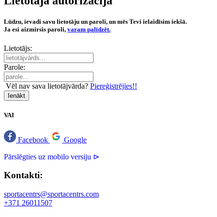
Lietotāja autorizācija
Lūdzu, ievadi savu lietotāju un paroli, un mēs Tevi ielaidīsim iekšā.
Ja esi aizmirsis paroli,
varam palīdzēt.
Lietotājs:
Parole:
Vēl nav sava lietotājvārda?
Piereģistrējies!!
Ienākt
VAI
Facebook
Google
Pārslēgties uz mobilo versiju ⊳
Kontakti:
sportacentrs@sportacentrs.com
+371 26011507