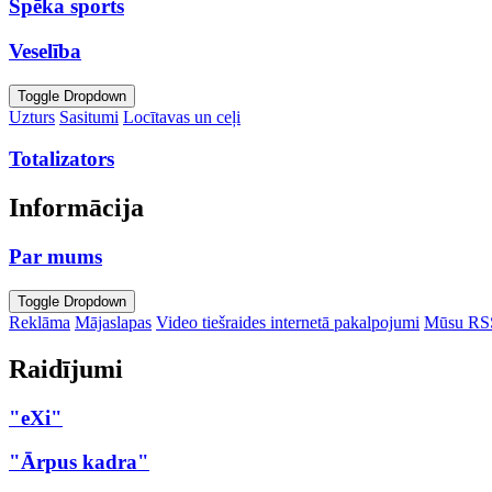
Spēka sports
Veselība
Toggle Dropdown
Uzturs
Sasitumi
Locītavas un ceļi
Totalizators
Informācija
Par mums
Toggle Dropdown
Reklāma
Mājaslapas
Video tiešraides internetā pakalpojumi
Mūsu RS
Raidījumi
"eXi"
"Ārpus kadra"