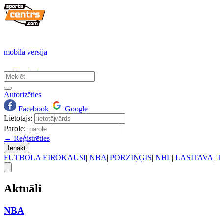
mobilā versija
Autorizēties
Facebook
Google
Lietotājs:
Parole:
→ Reģistrēties
Ienākt
FUTBOLA EIROKAUSI
|
NBA
|
PORZIŅĢIS
|
NHL
|
LASĪTAVA
|
Aktuāli
NBA