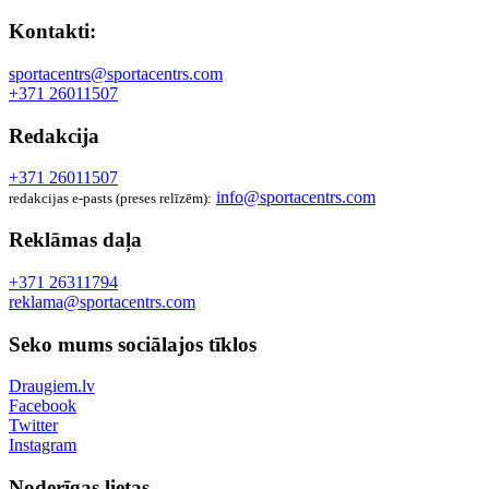
Kontakti:
sportacentrs@sportacentrs.com
+371 26011507
Redakcija
+371 26011507
info@sportacentrs.com
redakcijas e-pasts (preses relīzēm):
Reklāmas daļa
+371 26311794
reklama@sportacentrs.com
Seko mums sociālajos tīklos
Draugiem.lv
Facebook
Twitter
Instagram
Noderīgas lietas