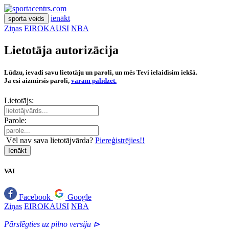
ienākt
sporta veids
Ziņas
EIROKAUSI
NBA
Lietotāja autorizācija
Lūdzu, ievadi savu lietotāju un paroli, un mēs Tevi ielaidīsim iekšā.
Ja esi aizmirsis paroli,
varam palīdzēt.
Lietotājs:
Parole:
Vēl nav sava lietotājvārda?
Piereģistrējies!!
Ienākt
VAI
Facebook
Google
Ziņas
EIROKAUSI
NBA
Pārslēgties uz pilno versiju ⊳