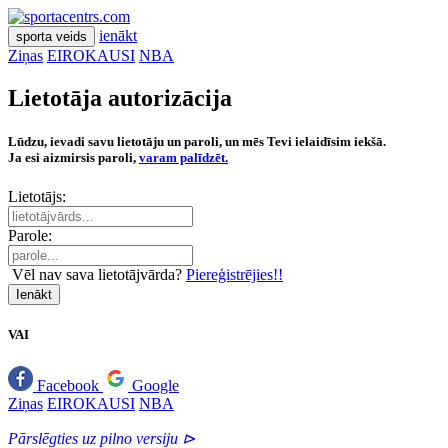
ienākt
sporta veids
Ziņas
EIROKAUSI
NBA
Lietotāja autorizācija
Lūdzu, ievadi savu lietotāju un paroli, un mēs Tevi ielaidīsim iekšā.
Ja esi aizmirsis paroli,
varam palīdzēt.
Lietotājs:
Parole:
Vēl nav sava lietotājvārda?
Piereģistrējies!!
Ienākt
VAI
Facebook
Google
Ziņas
EIROKAUSI
NBA
Pārslēgties uz pilno versiju ⊳