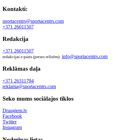
Kontakti:
sportacentrs@sportacentrs.com
+371 26011507
Redakcija
+371 26011507
info@sportacentrs.com
redakcijas e-pasts (preses relīzēm):
Reklāmas daļa
+371 26311794
reklama@sportacentrs.com
Seko mums sociālajos tīklos
Draugiem.lv
Facebook
Twitter
Instagram
Noderīgas lietas