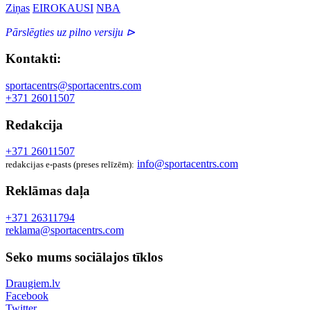
Ziņas
EIROKAUSI
NBA
Pārslēgties uz pilno versiju ⊳
Kontakti:
sportacentrs@sportacentrs.com
+371 26011507
Redakcija
+371 26011507
info@sportacentrs.com
redakcijas e-pasts (preses relīzēm):
Reklāmas daļa
+371 26311794
reklama@sportacentrs.com
Seko mums sociālajos tīklos
Draugiem.lv
Facebook
Twitter