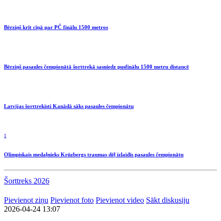
Bērziņš krīt cīņā par PČ finālu 1500 metros
Bērziņš pasaules čempionātā šorttrekā sasniedz pusfinālu 1500 metru distancē
Latvijas šorttrekisti Kanādā sāks pasaules čempionātu
1
Olimpiskais medaļnieks Krūzbergs traumas dēļ izlaidīs pasaules čempionātu
Šorttreks 2026
Pievienot ziņu
Pievienot foto
Pievienot video
Sākt diskusiju
2026-04-24 13:07