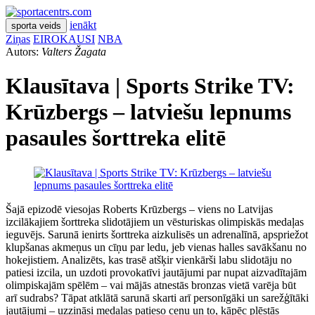
ienākt
sporta veids
Ziņas
EIROKAUSI
NBA
Autors:
Valters Žagata
Klausītava | Sports Strike TV:
Krūzbergs – latviešu lepnums
pasaules šorttreka elitē
Šajā epizodē viesojas Roberts Krūzbergs – viens no Latvijas
izcilākajiem šorttreka slidotājiem un vēsturiskas olimpiskās medaļas
ieguvējs. Sarunā ienirts šorttreka aizkulisēs un adrenalīnā, apspriežot
klupšanas akmeņus un cīņu par ledu, jeb vienas halles savākšanu no
hokejistiem. Analizēts, kas trasē atšķir vienkārši labu slidotāju no
patiesi izcila, un uzdoti provokatīvi jautājumi par nupat aizvadītajām
olimpiskajām spēlēm – vai mājās atnestās bronzas vietā varēja būt
arī sudrabs? Tāpat atklātā sarunā skarti arī personīgāki un sarežģītāki
jautājumi – uzzināsi medaļas patieso cenu un to, kāpēc plēstās