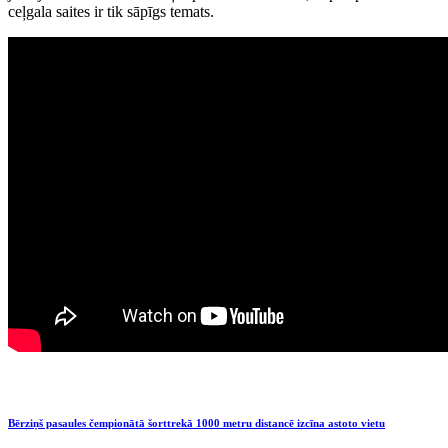
ceļgala saites ir tik sāpīgs temats.
Bērziņš pasaules čempionātā šorttrekā 1000 metru distancē izcīna astoto vietu