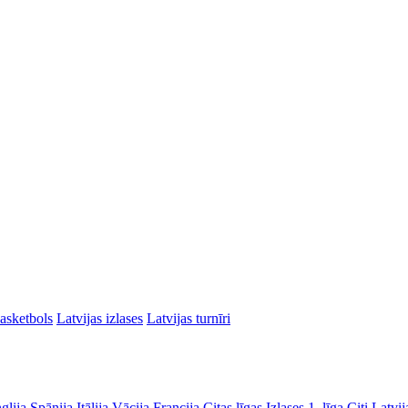
asketbols
Latvijas izlases
Latvijas turnīri
glija
Spānija
Itālija
Vācija
Francija
Citas līgas
Izlases
1. līga
Citi Latvij