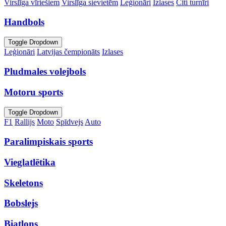
Virslīga vīriešiem
Virslīga sievietēm
Leģionāri
Izlases
Citi turnīri
Handbols
Toggle Dropdown
Leģionāri
Latvijas čempionāts
Izlases
Pludmales volejbols
Motoru sports
Toggle Dropdown
F1
Rallijs
Moto
Spīdvejs
Auto
Paralimpiskais sports
Vieglatlētika
Skeletons
Bobslejs
Biatlons