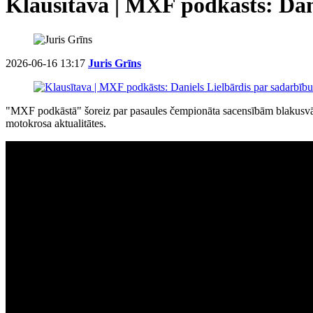
Klausītava | MXF podkāsts: Dan
2026-06-16 13:17
Juris Grīns
"MXF podkāstā" šoreiz par pasaules čempionāta sacensībām blakusvāģu
motokrosa aktualitātes.