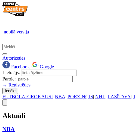
mobilā versija
Autorizēties
Facebook
Google
Lietotājs:
Parole:
→ Reģistrēties
Ienākt
FUTBOLA EIROKAUSI
|
NBA
|
PORZIŅĢIS
|
NHL
|
LASĪTAVA
|
Aktuāli
NBA