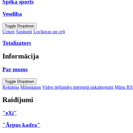
Spēka sports
Veselība
Toggle Dropdown
Uzturs
Sasitumi
Locītavas un ceļi
Totalizators
Informācija
Par mums
Toggle Dropdown
Reklāma
Mājaslapas
Video tiešraides internetā pakalpojumi
Mūsu RS
Raidījumi
"eXi"
"Ārpus kadra"