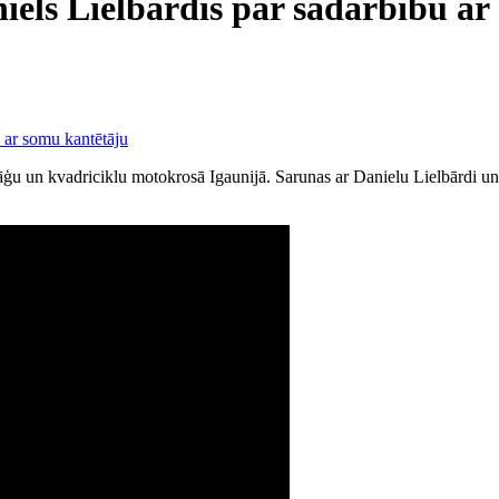
iels Lielbārdis par sadarbību ar
 un kvadriciklu motokrosā Igaunijā. Sarunas ar Danielu Lielbārdi un 