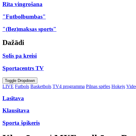
Rīta vingrošana
"Futbolbumbas"
"(Bez)maksas sports"
Dažādi
Solis pa kreisi
Sportacentrs TV
Toggle Dropdown
LIVE
Futbols
Basketbols
TV4 programma
Pilnas spēles
Hokejs
Video
Lasītava
Klausītava
Sporta špikeris