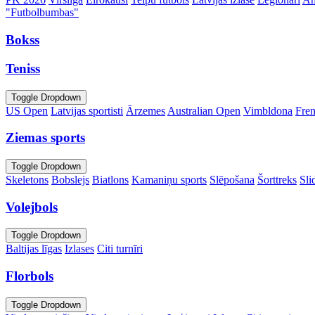
"Futbolbumbas"
Bokss
Teniss
Toggle Dropdown
US Open
Latvijas sportisti
Ārzemes
Australian Open
Vimbldona
Fre
Ziemas sports
Toggle Dropdown
Skeletons
Bobslejs
Biatlons
Kamaniņu sports
Slēpošana
Šorttreks
Sli
Volejbols
Toggle Dropdown
Baltijas līgas
Izlases
Citi turnīri
Florbols
Toggle Dropdown