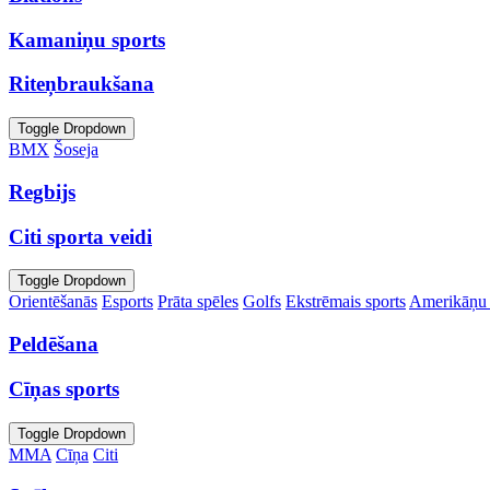
Kamaniņu sports
Riteņbraukšana
Toggle Dropdown
BMX
Šoseja
Regbijs
Citi sporta veidi
Toggle Dropdown
Orientēšanās
Esports
Prāta spēles
Golfs
Ekstrēmais sports
Amerikāņu 
Peldēšana
Cīņas sports
Toggle Dropdown
MMA
Cīņa
Citi