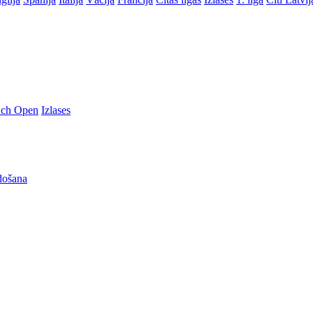
nch Open
Izlases
došana