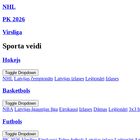
NHL
PK 2026
Virslīga
Sporta veidi
Hokejs
Toggle Dropdown
NHL
Latvijas čempionāts
Latvijas izlases
Leģionāri
Izlases
Basketbols
Toggle Dropdown
NBA
Latvijas-Igaunijas līga
Eirokausi
Izlases
Dāmas
Leģionāri
3x3 b
Futbols
Toggle Dropdown
PK 2026
Virslīga
Eirokausi
Telpu futbols
Latvijas izlase
Leģionāri
An