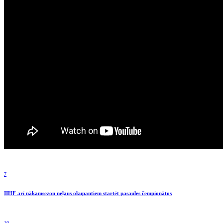
7
IIHF arī nākamsezon neļaus okupantiem startēt pasaules čempionātos
10