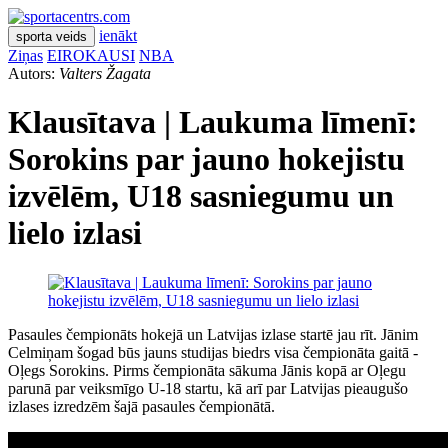
ienākt
sporta veids
Ziņas
EIROKAUSI
NBA
Autors:
Valters Žagata
Klausītava | Laukuma līmenī:
Sorokins par jauno hokejistu
izvēlēm, U18 sasniegumu un
lielo izlasi
Pasaules čempionāts hokejā un Latvijas izlase startē jau rīt. Jānim
Celmiņam šogad būs jauns studijas biedrs visa čempionāta gaitā -
Oļegs Sorokins. Pirms čempionāta sākuma Jānis kopā ar Oļegu
parunā par veiksmīgo U-18 startu, kā arī par Latvijas pieaugušo
izlases izredzēm šajā pasaules čempionātā.