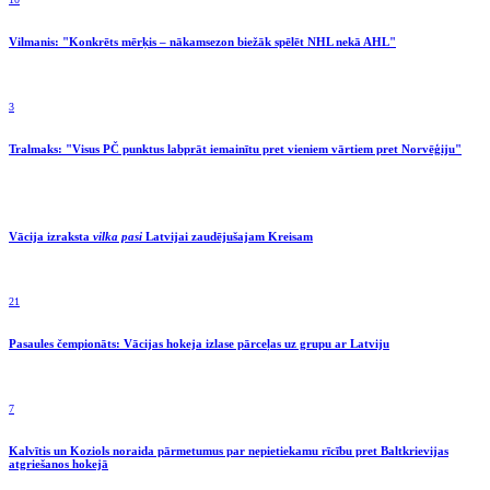
Vilmanis: "Konkrēts mērķis – nākamsezon biežāk spēlēt NHL nekā AHL"
3
Tralmaks: "Visus PČ punktus labprāt iemainītu pret vieniem vārtiem pret Norvēģiju"
Vācija izraksta
vilka pasi
Latvijai zaudējušajam Kreisam
21
Pasaules čempionāts: Vācijas hokeja izlase pārceļas uz grupu ar Latviju
7
Kalvītis un Koziols noraida pārmetumus par nepietiekamu rīcību pret Baltkrievijas
atgriešanos hokejā