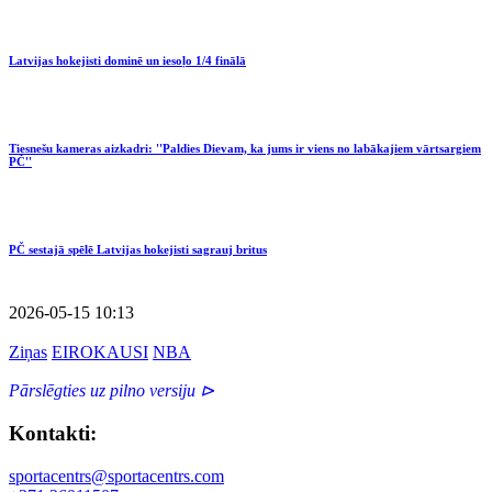
Latvijas hokejisti dominē un iesoļo 1/4 finālā
Tiesnešu kameras aizkadri: ''Paldies Dievam, ka jums ir viens no labākajiem vārtsargiem
PČ''
PČ sestajā spēlē Latvijas hokejisti sagrauj britus
2026-05-15 10:13
Ziņas
EIROKAUSI
NBA
Pārslēgties uz pilno versiju ⊳
Kontakti:
sportacentrs@sportacentrs.com