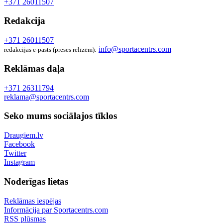
+371 26011507
Redakcija
+371 26011507
info@sportacentrs.com
redakcijas e-pasts (preses relīzēm):
Reklāmas daļa
+371 26311794
reklama@sportacentrs.com
Seko mums sociālajos tīklos
Draugiem.lv
Facebook
Twitter
Instagram
Noderīgas lietas
Reklāmas iespējas
Informācija par Sportacentrs.com
RSS plūsmas