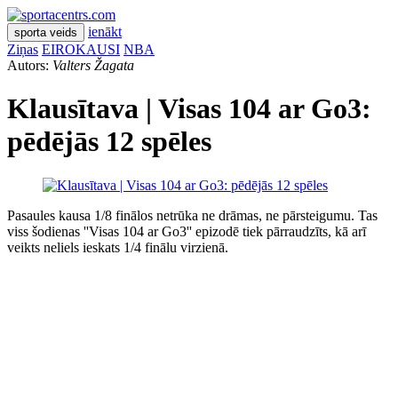
ienākt
sporta veids
Ziņas
EIROKAUSI
NBA
Autors:
Valters Žagata
Klausītava | Visas 104 ar Go3:
pēdējās 12 spēles
Pasaules kausa 1/8 finālos netrūka ne drāmas, ne pārsteigumu. Tas
viss šodienas ''Visas 104 ar Go3'' epizodē tiek pārraudzīts, kā arī
veikts neliels ieskats 1/4 finālu virzienā.