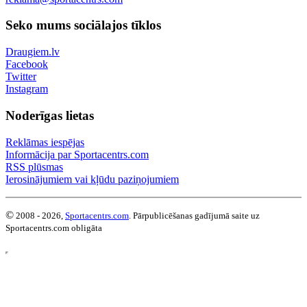
Seko mums sociālajos tīklos
Draugiem.lv
Facebook
Twitter
Instagram
Noderīgas lietas
Reklāmas iespējas
Informācija par Sportacentrs.com
RSS plūsmas
Ierosinājumiem vai kļūdu paziņojumiem
©
2008 - 2026,
Sportacentrs.com
. Pārpublicēšanas gadījumā saite uz
Sportacentrs.com obligāta