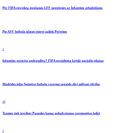
Pēc FIFA projekta izgāšanās LFF nesteigsies ar Infantīno atbalstīšanu
Pie ASV futbola izlases stūres paliek Početīno
2
Infantīno pozīcija apdraudēta? FIFA prezidenta krēslā parādās plaisas
Madrides ielās Spānijas futbola varoņus sagaida divi miljoni cilvēku
20
Tramps tiek izsvilpts Pasaules kausa apbalvošanas ceremonijas laikā
1