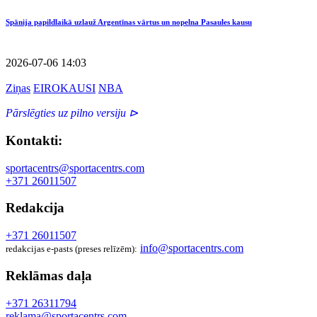
Spānija papildlaikā uzlauž Argentīnas vārtus un nopelna Pasaules kausu
2026-07-06 14:03
Ziņas
EIROKAUSI
NBA
Pārslēgties uz pilno versiju ⊳
Kontakti:
sportacentrs@sportacentrs.com
+371 26011507
Redakcija
+371 26011507
info@sportacentrs.com
redakcijas e-pasts (preses relīzēm):
Reklāmas daļa
+371 26311794
reklama@sportacentrs.com