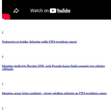
2
Neskatoties uz kritiku, Infantīno paliks FIFA prezidenta amatā
4
Infantīno piedāvājis Marokai 2030. gada Pasaules kausa finālu apmaiņā pret atbalstu
vēlēšanās
1
Infantino sasauc krīzes sanāksmi – pieaug spiediens atkāpties no FIFA prezidenta amata
2