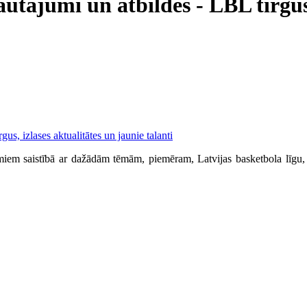
autājumi un atbildes - LBL tirgus
umiem saistībā ar dažādām tēmām, piemēram, Latvijas basketbola līgu, L