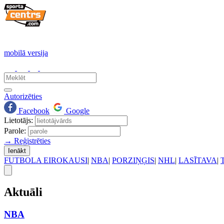
mobilā versija
Autorizēties
Facebook
Google
Lietotājs:
Parole:
→ Reģistrēties
Ienākt
FUTBOLA EIROKAUSI
|
NBA
|
PORZIŅĢIS
|
NHL
|
LASĪTAVA
|
Aktuāli
NBA