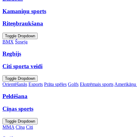
Kamaniņu sports
Riteņbraukšana
Toggle Dropdown
BMX
Šoseja
Regbijs
Citi sporta veidi
Toggle Dropdown
Orientēšanās
Esports
Prāta spēles
Golfs
Ekstrēmais sports
Amerikāņu 
Peldēšana
Cīņas sports
Toggle Dropdown
MMA
Cīņa
Citi