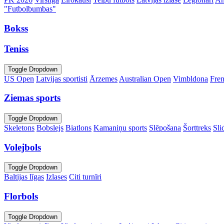
"Futbolbumbas"
Bokss
Teniss
Toggle Dropdown
US Open
Latvijas sportisti
Ārzemes
Australian Open
Vimbldona
Fre
Ziemas sports
Toggle Dropdown
Skeletons
Bobslejs
Biatlons
Kamaniņu sports
Slēpošana
Šorttreks
Sli
Volejbols
Toggle Dropdown
Baltijas līgas
Izlases
Citi turnīri
Florbols
Toggle Dropdown