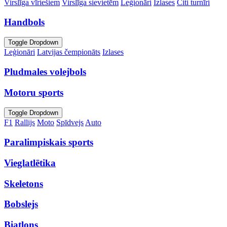
Virslīga vīriešiem
Virslīga sievietēm
Leģionāri
Izlases
Citi turnīri
Handbols
Toggle Dropdown
Leģionāri
Latvijas čempionāts
Izlases
Pludmales volejbols
Motoru sports
Toggle Dropdown
F1
Rallijs
Moto
Spīdvejs
Auto
Paralimpiskais sports
Vieglatlētika
Skeletons
Bobslejs
Biatlons