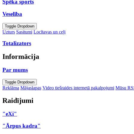
Spēka sports
Veselība
Toggle Dropdown
Uzturs
Sasitumi
Locītavas un ceļi
Totalizators
Informācija
Par mums
Toggle Dropdown
Reklāma
Mājaslapas
Video tiešraides internetā pakalpojumi
Mūsu RS
Raidījumi
"eXi"
"Ārpus kadra"