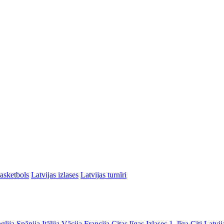
asketbols
Latvijas izlases
Latvijas turnīri
glija
Spānija
Itālija
Vācija
Francija
Citas līgas
Izlases
1. līga
Citi Latvij