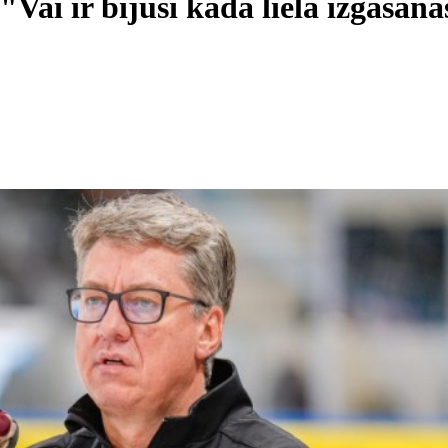
"Vai ir bijusi kāda liela izgāšan