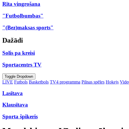
Rīta vingrošana
"Futbolbumbas"
"(Bez)maksas sports"
Dažādi
Solis pa kreisi
Sportacentrs TV
Toggle Dropdown
LIVE
Futbols
Basketbols
TV4 programma
Pilnas spēles
Hokejs
Video
Lasītava
Klausītava
Sporta špikeris