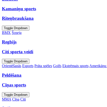
Kamaniņu sports
Riteņbraukšana
Toggle Dropdown
BMX
Šoseja
Regbijs
Citi sporta veidi
Toggle Dropdown
Orientēšanās
Esports
Prāta spēles
Golfs
Ekstrēmais sports
Amerikāņu 
Peldēšana
Cīņas sports
Toggle Dropdown
MMA
Cīņa
Citi