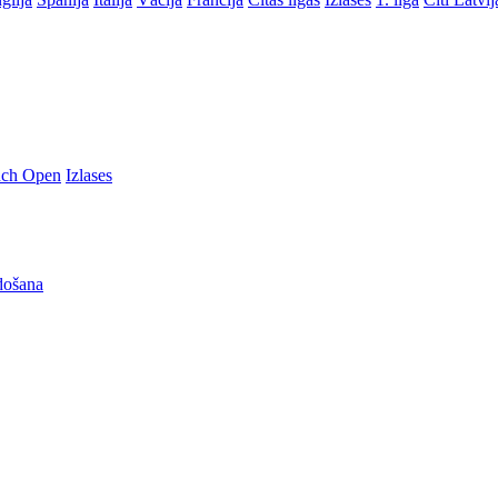
nch Open
Izlases
došana