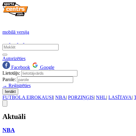
mobilā versija
Autorizēties
Facebook
Google
Lietotājs:
Parole:
→ Reģistrēties
Ienākt
FUTBOLA EIROKAUSI
|
NBA
|
PORZIŅĢIS
|
NHL
|
LASĪTAVA
|
Aktuāli
NBA