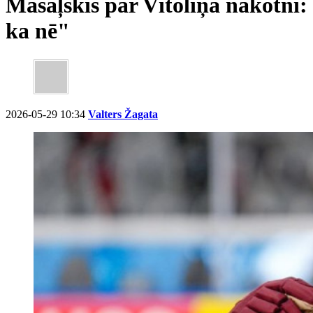
Masaļskis par Vītoliņa nākotni: 
ka nē"
2026-05-29 10:34
Valters Žagata