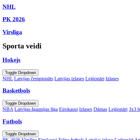
NHL
PK 2026
Virslīga
Sporta veidi
Hokejs
Toggle Dropdown
NHL
Latvijas čempionāts
Latvijas izlases
Leģionāri
Izlases
Basketbols
Toggle Dropdown
NBA
Latvijas-Igaunijas līga
Eirokausi
Izlases
Dāmas
Leģionāri
3x3 b
Futbols
Toggle Dropdown
PK 2026
Virslīga
Eirokausi
Telpu futbols
Latvijas izlase
Leģionāri
An