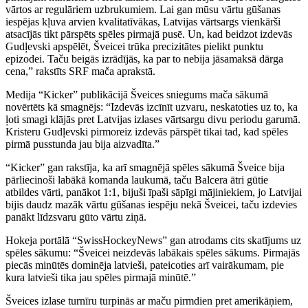
vārtos ar regulāriem uzbrukumiem. Lai gan mūsu vārtu gūšanas
iespējas kļuva arvien kvalitatīvākas, Latvijas vārtsargs vienkārši
atsacījās tikt pārspēts spēles pirmajā pusē. Un, kad beidzot izdevās
Gudļevski apspēlēt, Šveicei trūka precizitātes pielikt punktu
epizodei. Taču beigās izrādījās, ka par to nebija jāsamaksā dārga
cena,” rakstīts SRF mača aprakstā.
Medija “Kicker” publikācijā Šveices sniegums mača sākumā
novērtēts kā smagnējs: “Izdevās izcīnīt uzvaru, neskatoties uz to, ka
ļoti smagi klājās pret Latvijas izlases vārtsargu divu periodu garumā.
Kristeru Gudļevski pirmoreiz izdevās pārspēt tikai tad, kad spēles
pirmā pusstunda jau bija aizvadīta.”
“Kicker” gan rakstīja, ka arī smagnējā spēles sākumā Šveice bija
pārliecinoši labākā komanda laukumā, taču Balcera ātri gūtie
atbildes vārti, panākot 1:1, bijuši īpaši sāpīgi mājiniekiem, jo Latvijai
bijis daudz mazāk vārtu gūšanas iespēju nekā Šveicei, taču izdevies
panākt līdzsvaru gūto vārtu ziņā.
Hokeja portālā “SwissHockeyNews” gan atrodams cits skatījums uz
spēles sākumu: “Šveicei neizdevās labākais spēles sākums. Pirmajās
piecās minūtēs dominēja latvieši, pateicoties arī vairākumam, pie
kura latvieši tika jau spēles pirmajā minūtē.”
Šveices izlase turnīru turpinās ar maču pirmdien pret amerikāņiem,