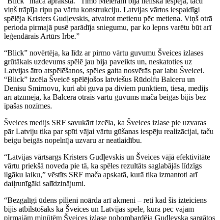
“Blick” mača aprakstā. “Timo Meieram bija lieliska iespēja, taču
viņš trāpīja ripu pa vārtu konstrukciju. Latvijas vārtos iespaidīgi
spēlēja Kristers Gudļevskis, atvairot metienu pēc metiena. Viņš otrā
perioda pirmajā pusē parādīja sniegumu, par ko lepns varētu būt arī
leģendārais Artūrs Irbe.”
“Blick” novērtēja, ka līdz ar pirmo vārtu guvumu Šveices izlases
grūtākais uzdevums spēlē jau bija paveikts un, neskatoties uz
Latvijas ātro atspēlēšanos, spēles gaita nosvērās par labu Šveicei.
“Blick” izcēla Šveicē spēlējošos latviešus Rūdolfu Balceru un
Denisu Smirnovu, kuri abi guva pa diviem punktiem, tiesa, medijs
arī atzīmēja, ka Balcera otrais vārtu guvums mača beigās bijis bez
īpašas nozīmes.
Šveices medijs SRF savukārt izcēla, ka Šveices izlase pie uzvaras
pār Latviju tika par spīti vājai vārtu gūšanas iespēju realizācijai, taču
beigu beigās nopelnīja uzvaru ar neatlaidību.
“Latvijas vārtsargs Kristers Gudļevskis un Šveices vājā efektivitāte
vārtu priekšā noveda pie tā, ka spēles rezultāts saglabājās līdzīgs
ilgāku laiku,” vēstīts SRF mača apskatā, kurā tika izmantoti arī
daiļrunīgāki salīdzinājumi.
“Bezgalīgi ūdens pilieni noārda arī akmeni – reti kad šis izteiciens
bijis atbilstošāks kā Šveices un Latvijas spēlē, kurā pēc vājām
pirmajām minūtēm Šveices izlase nobombardēja Gudļevska sargātos