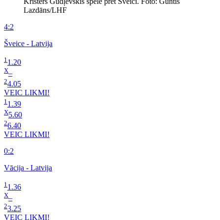
Kristers Gudļevskis spēlē pret Šveici. Foto: Guntis
Lazdāns/LHF
4:2
Šveice - Latvija
1
1.20
X
–
2
4.05
VEIC LIKMI!
1
1.39
X
5.60
2
6.40
VEIC LIKMI!
0:2
Vācija - Latvija
1
1.36
X
–
2
3.25
VEIC LIKMI!