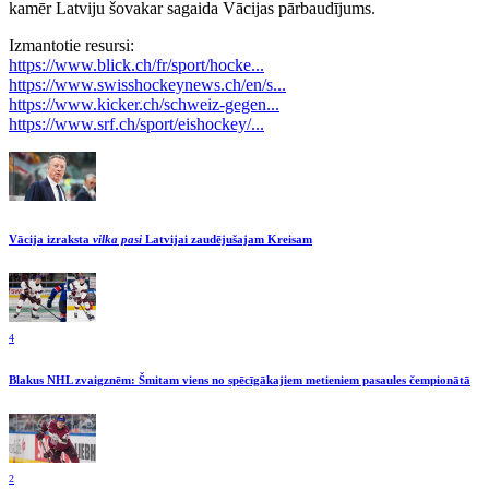
kamēr Latviju šovakar sagaida Vācijas pārbaudījums.
Izmantotie resursi:
https://www.blick.ch/fr/sport/hocke...
https://www.swisshockeynews.ch/en/s...
https://www.kicker.ch/schweiz-gegen...
https://www.srf.ch/sport/eishockey/...
Vācija izraksta
vilka pasi
Latvijai zaudējušajam Kreisam
4
Blakus NHL zvaigznēm: Šmitam viens no spēcīgākajiem metieniem pasaules čempionātā
2