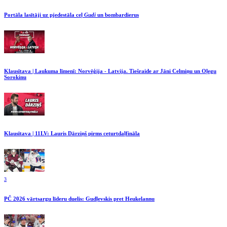
Portāla lasītāji uz pjedestāla ceļ
Gudi
un bombardierus
Klausītava | Laukuma līmenī: Norvēģija - Latvija. Tiešraide ar Jāni Celmiņu un Oļegu
Sorokinu
Klausītava | 11LV: Lauris Dārziņš pirms ceturtdaļfināla
3
PČ 2026 vārtsargu līderu duelis: Gudļevskis pret Heukelannu