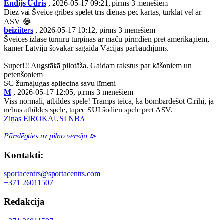
Endijs Udris
, 2026-05-17 09:21, pirms 3 mēnešiem
Diez vai Šveice gribēs spēlēt trīs dienas pēc kārtas, turklāt vēl ar
ASV 😂
beiziiters
, 2026-05-17 10:12, pirms 3 mēnešiem
Šveices izlase turnīru turpinās ar maču pirmdien pret amerikāņiem,
kamēr Latviju šovakar sagaida Vācijas pārbaudījums.
Super!!! Augstākā pilotāža. Gaidam rakstus par kāšoniem un
petenšoniem
SC žurnaļugas apliecina savu līmeni
M
, 2026-05-17 12:05, pirms 3 mēnešiem
Viss normāli, atbildes spēle! Tramps teica, ka bombardēšot Cīrihi, ja
nebūs atbildes spēle, tāpēc SUI šodien spēlē pret ASV.
Ziņas
EIROKAUSI
NBA
Pārslēgties uz pilno versiju ⊳
Kontakti:
sportacentrs@sportacentrs.com
+371 26011507
Redakcija