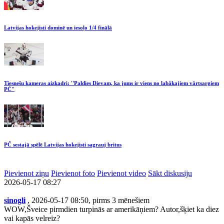
Latvijas hokejisti dominē un iesoļo 1/4 finālā
Tiesnešu kameras aizkadri: ''Paldies Dievam, ka jums ir viens no labākajiem vārtsargiem
PČ''
PČ sestajā spēlē Latvijas hokejisti sagrauj britus
Pievienot ziņu
Pievienot foto
Pievienot video
Sākt diskusiju
2026-05-17 08:27
sinogli
, 2026-05-17 08:50, pirms 3 mēnešiem
WOW,Šveice pirmdien turpinās ar amerikāņiem? Autor,šķiet ka diez
vai kapās velreiz?