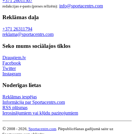
+371 26011507
info@sportacentrs.com
redakcijas e-pasts (preses relīzēm):
Reklāmas daļa
+371 26311794
reklama@sportacentrs.com
Seko mums sociālajos tīklos
Draugiem.lv
Facebook
Twitter
Instagram
Noderīgas lietas
Reklāmas iespējas
Informācija par Sportacentrs.com
RSS plūsmas
Ierosinājumiem vai kļūdu paziņojumiem
©
2008 - 2026,
Sportacentrs.com
. Pārpublicēšanas gadījumā saite uz