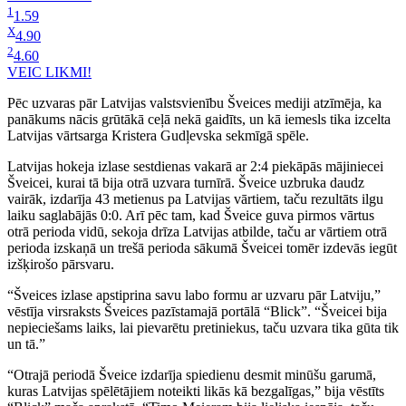
1
1.59
X
4.90
2
4.60
VEIC LIKMI!
Pēc uzvaras pār Latvijas valstsvienību Šveices mediji atzīmēja, ka
panākums nācis grūtākā ceļā nekā gaidīts, un kā iemesls tika izcelta
Latvijas vārtsarga Kristera Gudļevska sekmīgā spēle.
Latvijas hokeja izlase sestdienas vakarā ar 2:4 piekāpās mājiniecei
Šveicei, kurai tā bija otrā uzvara turnīrā. Šveice uzbruka daudz
vairāk, izdarīja 43 metienus pa Latvijas vārtiem, taču rezultāts ilgu
laiku saglabājās 0:0. Arī pēc tam, kad Šveice guva pirmos vārtus
otrā perioda vidū, sekoja drīza Latvijas atbilde, taču ar vārtiem otrā
perioda izskaņā un trešā perioda sākumā Šveicei tomēr izdevās iegūt
izšķirošo pārsvaru.
“Šveices izlase apstiprina savu labo formu ar uzvaru pār Latviju,”
vēstīja virsraksts Šveices pazīstamajā portālā “Blick”. “Šveicei bija
nepieciešams laiks, lai pievarētu pretiniekus, taču uzvara tika gūta tik
un tā.”
“Otrajā periodā Šveice izdarīja spiedienu desmit minūšu garumā,
kuras Latvijas spēlētājiem noteikti likās kā bezgalīgas,” bija vēstīts