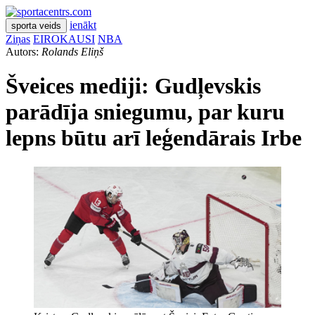
ienākt
sporta veids
Ziņas
EIROKAUSI
NBA
Autors:
Rolands Eliņš
Šveices mediji: Gudļevskis
parādīja sniegumu, par kuru
lepns būtu arī leģendārais Irbe