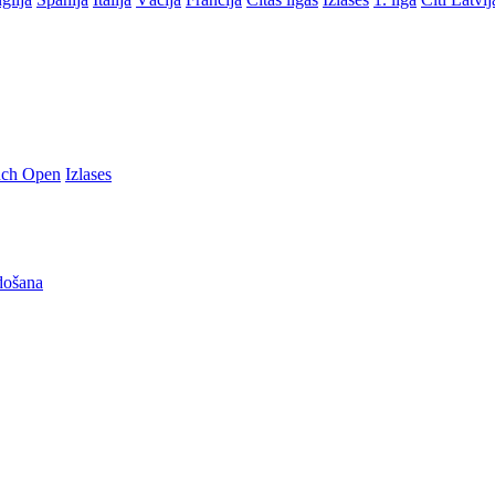
nch Open
Izlases
došana