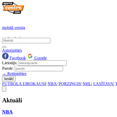
mobilā versija
Autorizēties
Facebook
Google
Lietotājs:
Parole:
→ Reģistrēties
Ienākt
FUTBOLA EIROKAUSI
|
NBA
|
PORZIŅĢIS
|
NHL
|
LASĪTAVA
|
Aktuāli
NBA