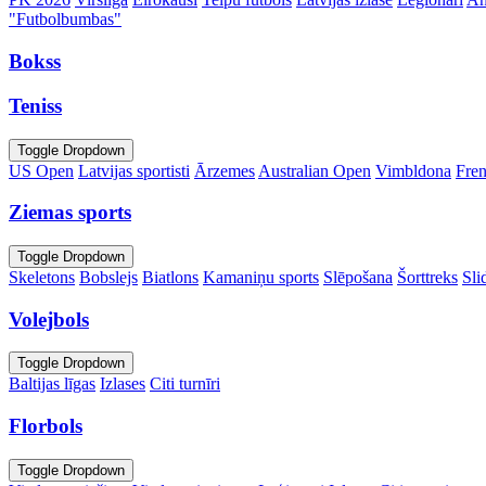
"Futbolbumbas"
Bokss
Teniss
Toggle Dropdown
US Open
Latvijas sportisti
Ārzemes
Australian Open
Vimbldona
Fre
Ziemas sports
Toggle Dropdown
Skeletons
Bobslejs
Biatlons
Kamaniņu sports
Slēpošana
Šorttreks
Sli
Volejbols
Toggle Dropdown
Baltijas līgas
Izlases
Citi turnīri
Florbols
Toggle Dropdown