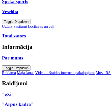
Spēka sports
Veselība
Toggle Dropdown
Uzturs
Sasitumi
Locītavas un ceļi
Totalizators
Informācija
Par mums
Toggle Dropdown
Reklāma
Mājaslapas
Video tiešraides internetā pakalpojumi
Mūsu RS
Raidījumi
"eXi"
"Ārpus kadra"