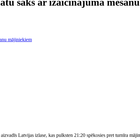
onātu sāks ar izaicinājuma mešan
izvadīs Latvijas izlase, kas pulksten 21:20 spēkosies pret turnīra māji