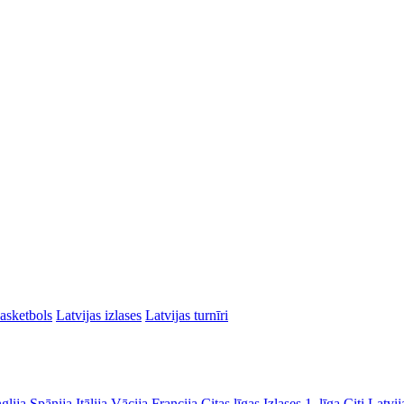
asketbols
Latvijas izlases
Latvijas turnīri
glija
Spānija
Itālija
Vācija
Francija
Citas līgas
Izlases
1. līga
Citi Latvij