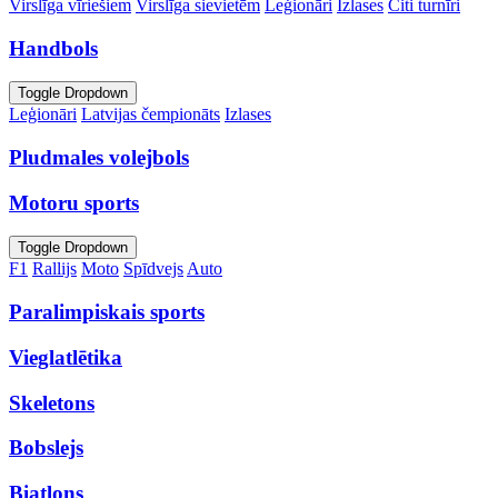
Virslīga vīriešiem
Virslīga sievietēm
Leģionāri
Izlases
Citi turnīri
Handbols
Toggle Dropdown
Leģionāri
Latvijas čempionāts
Izlases
Pludmales volejbols
Motoru sports
Toggle Dropdown
F1
Rallijs
Moto
Spīdvejs
Auto
Paralimpiskais sports
Vieglatlētika
Skeletons
Bobslejs
Biatlons