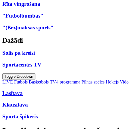
Rīta vingrošana
"Futbolbumbas"
"(Bez)maksas sports"
Dažādi
Solis pa kreisi
Sportacentrs TV
Toggle Dropdown
LIVE
Futbols
Basketbols
TV4 programma
Pilnas spēles
Hokejs
Video
Lasītava
Klausītava
Sporta špikeris