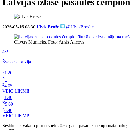
Latvijas izlase pasaules čempi
2026-05-16 08:30
Ulvis Brože
@UlvisBrozhe
Olivers Mūrnieks. Foto: Ansis Ancovs
4:2
Šveice - Latvija
1
1.20
X
–
2
4.05
VEIC LIKMI!
1
1.39
X
5.60
2
6.40
VEIC LIKMI!
Sestdienas vakarā pirmo spēli 2026. gada pasaules čempionātā hokejā a