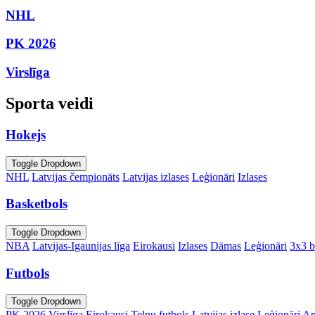
NHL
PK 2026
Virslīga
Sporta veidi
Hokejs
Toggle Dropdown
NHL
Latvijas čempionāts
Latvijas izlases
Leģionāri
Izlases
Basketbols
Toggle Dropdown
NBA
Latvijas-Igaunijas līga
Eirokausi
Izlases
Dāmas
Leģionāri
3x3 b
Futbols
Toggle Dropdown
PK 2026
Virslīga
Eirokausi
Telpu futbols
Latvijas izlase
Leģionāri
An