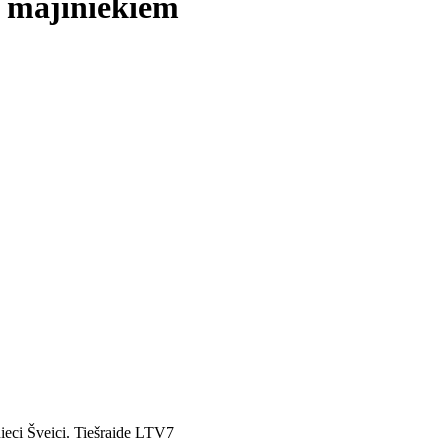
u mājiniekiem
nieci Šveici. Tiešraide LTV7