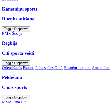
Kamaniņu sports
Riteņbraukšana
Toggle Dropdown
BMX
Šoseja
Regbijs
Citi sporta veidi
Toggle Dropdown
Orientēšanās
Esports
Prāta spēles
Golfs
Ekstrēmais sports
Amerikāņu 
Peldēšana
Cīņas sports
Toggle Dropdown
MMA
Cīņa
Citi