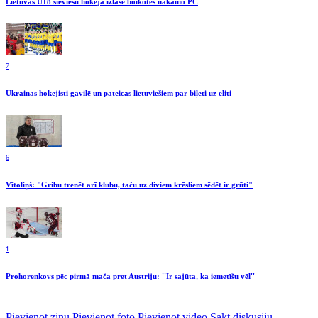
Lietuvas U18 sieviešu hokeja izlase boikotēs nākamo PČ
7
Ukrainas hokejisti gavilē un pateicas lietuviešiem par biļeti uz eliti
6
Vītoliņš: "Gribu trenēt arī klubu, taču uz diviem krēsliem sēdēt ir grūti"
1
Prohorenkovs pēc pirmā mača pret Austriju: ''Ir sajūta, ka iemetīšu vēl''
Pievienot ziņu
Pievienot foto
Pievienot video
Sākt diskusiju