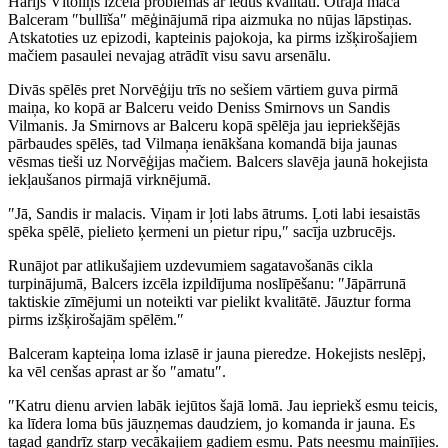
Harijs Vītoliņš izcēla problēmas ar ledus kvalitāti. Otrajā mačā
Balceram ″bullīša″ mēģinājumā ripa aizmuka no nūjas lāpstiņas.
Atskatoties uz epizodi, kapteinis pajokoja, ka pirms izšķirošajiem
mačiem pasaulei nevajag atrādīt visu savu arsenālu.
Divās spēlēs pret Norvēģiju trīs no sešiem vārtiem guva pirmā
maiņa, ko kopā ar Balceru veido Deniss Smirnovs un Sandis
Vilmanis. Ja Smirnovs ar Balceru kopā spēlēja jau iepriekšējās
pārbaudes spēlēs, tad Vilmaņa ienākšana komandā bija jaunas
vēsmas tieši uz Norvēģijas mačiem. Balcers slavēja jaunā hokejista
iekļaušanos pirmajā virknējumā.
″Jā, Sandis ir malacis. Viņam ir ļoti labs ātrums. Ļoti labi iesaistās
spēka spēlē, pielieto ķermeni un pietur ripu,″ sacīja uzbrucējs.
Runājot par atlikušajiem uzdevumiem sagatavošanās cikla
turpinājumā, Balcers izcēla izpildījuma noslīpēšanu: ″Jāpārrunā
taktiskie zīmējumi un noteikti var pielikt kvalitātē. Jāuztur forma
pirms izšķirošajām spēlēm.″
Balceram kapteiņa loma izlasē ir jauna pieredze. Hokejists neslēpj,
ka vēl cenšas aprast ar šo ″amatu″.
″Katru dienu arvien labāk iejūtos šajā lomā. Jau iepriekš esmu teicis,
ka līdera loma būs jāuzņemas daudziem, jo komanda ir jauna. Es
tagad gandrīz starp vecākajiem gadiem esmu. Pats neesmu mainījies.