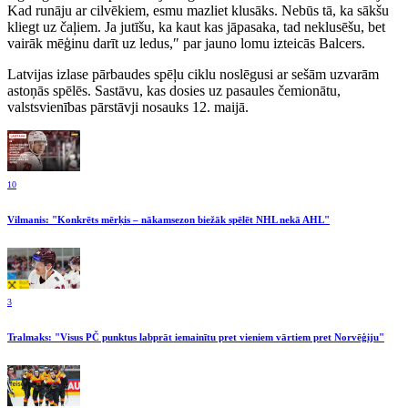
Kad runāju ar cilvēkiem, esmu mazliet klusāks. Nebūs tā, ka sākšu
kliegt uz čaļiem. Ja jutīšu, ka kaut kas jāpasaka, tad neklusēšu, bet
vairāk mēģinu darīt uz ledus,″ par jauno lomu izteicās Balcers.
Latvijas izlase pārbaudes spēļu ciklu noslēgusi ar sešām uzvarām
astoņās spēlēs. Sastāvu, kas dosies uz pasaules čemionātu,
valstsvienības pārstāvji nosauks 12. maijā.
10
Vilmanis: "Konkrēts mērķis – nākamsezon biežāk spēlēt NHL nekā AHL"
3
Tralmaks: "Visus PČ punktus labprāt iemainītu pret vieniem vārtiem pret Norvēģiju"