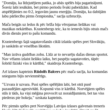
″Domāju, ka līdzjutējiem patika, jo abās spēlēs bija pagarinājumi.
Šoreiz labi iesākām, bet pirmo periodu švaki pabeidzām. Kad
atspēlējāmies no 0:2, ieguvām jaunu enerģiju. Domāju, ka dabūjām
labu pārliecību pirms čempionāta,″ sacīja uzbrucējs.
Mača beigās uz ledus ik pēc brīža bija vērojamas lielākas vai
mazākas nekārtības. Krastenbergs teic, ka to iemesls bijis otrais mačs
divās dienās pret to pašu komandu.
Krastenbergs šajā sagatavošanās ciklā izlaida spēles pret Slovākiju,
jo saskārās ar veselības likstām.
″Man izrāva gudrības zobu. Līdz ar to nevarēju dažas dienas sportot.
Nav vēlams izlaist lielāku laiku, bet paspēju sagatavoties, tāpēc
šobrīd fiziski viss ir kārtībā,″ skaidroja Krastenbergs.
Arī izlases kapteinis
Rūdolfs Balcers
pēc mača sacīja, ka komandas
sniegums bijis nevienmērīgs.
″Uzvara ir uzvara. Pusi spēles spēlējām labi, bet otrā pusē
pazaudējām agresivitāti. Kopumā viss ir kārtībā. Norvēģiem spēles
stils ir tāds, ka viņi mēģina provocēt uz noraidījumiem, bet tas viss
piederas pie hokeja,″ uzskata kapteinis.
Pēc pirmās spēles pret Norvēģiju Latvijas izlases galvenais treneris