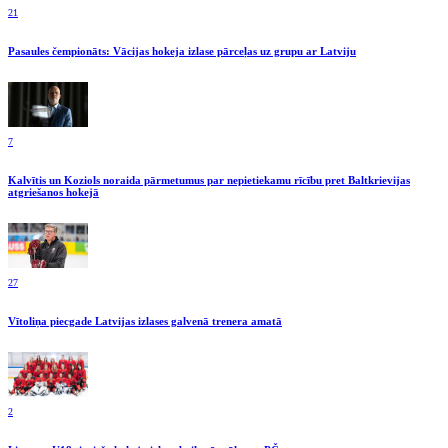
21
Pasaules čempionāts: Vācijas hokeja izlase pārceļas uz grupu ar Latviju
7
Kalvītis un Koziols noraida pārmetumus par nepietiekamu rīcību pret Baltkrievijas
atgriešanos hokejā
27
Vītoliņa piecgade Latvijas izlases galvenā trenera amatā
2