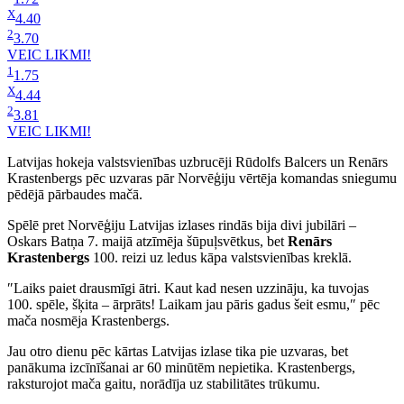
X
4.40
2
3.70
VEIC LIKMI!
1
1.75
X
4.44
2
3.81
VEIC LIKMI!
Latvijas hokeja valstsvienības uzbrucēji Rūdolfs Balcers un Renārs
Krastenbergs pēc uzvaras pār Norvēģiju vērtēja komandas sniegumu
pēdējā pārbaudes mačā.
Spēlē pret Norvēģiju Latvijas izlases rindās bija divi jubilāri –
Oskars Batņa 7. maijā atzīmēja šūpuļsvētkus, bet
Renārs
Krastenbergs
100. reizi uz ledus kāpa valstsvienības kreklā.
″Laiks paiet drausmīgi ātri. Kaut kad nesen uzzināju, ka tuvojas
100. spēle, šķita – ārprāts! Laikam jau pāris gadus šeit esmu,″ pēc
mača nosmēja Krastenbergs.
Jau otro dienu pēc kārtas Latvijas izlase tika pie uzvaras, bet
panākuma izcīnīšanai ar 60 minūtēm nepietika. Krastenbergs,
raksturojot mača gaitu, norādīja uz stabilitātes trūkumu.