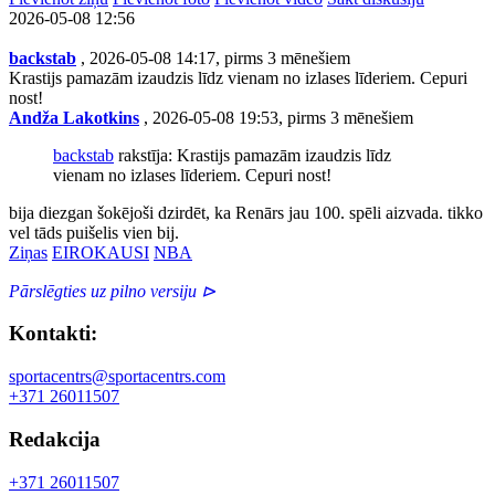
2026-05-08 12:56
backstab
, 2026-05-08 14:17, pirms 3 mēnešiem
Krastijs pamazām izaudzis līdz vienam no izlases līderiem. Cepuri
nost!
Andža Lakotkins
, 2026-05-08 19:53, pirms 3 mēnešiem
backstab
rakstīja: Krastijs pamazām izaudzis līdz
vienam no izlases līderiem. Cepuri nost!
bija diezgan šokējoši dzirdēt, ka Renārs jau 100. spēli aizvada. tikko
vel tāds puišelis vien bij.
Ziņas
EIROKAUSI
NBA
Pārslēgties uz pilno versiju ⊳
Kontakti:
sportacentrs@sportacentrs.com
+371 26011507
Redakcija
+371 26011507