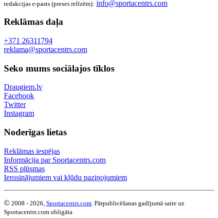
info@sportacentrs.com
redakcijas e-pasts (preses relīzēm):
Reklāmas daļa
+371 26311794
reklama@sportacentrs.com
Seko mums sociālajos tīklos
Draugiem.lv
Facebook
Twitter
Instagram
Noderīgas lietas
Reklāmas iespējas
Informācija par Sportacentrs.com
RSS plūsmas
Ierosinājumiem vai kļūdu paziņojumiem
©
2008 - 2026,
Sportacentrs.com
. Pārpublicēšanas gadījumā saite uz
Sportacentrs.com obligāta