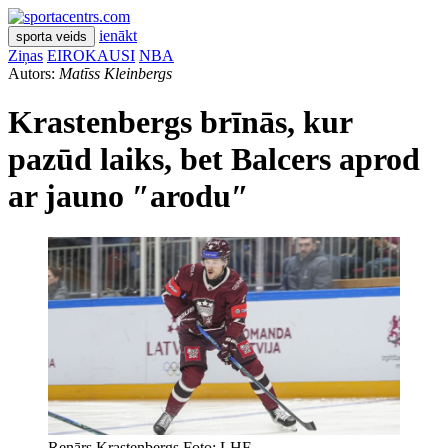
ienākt
sporta veids
Ziņas
EIROKAUSI
NBA
Autors:
Matīss Kleinbergs
Krastenbergs brīnās, kur
pazūd laiks, bet Balcers aprod
ar jauno ″arodu″
Renārs Krastenbergs Foto: LHF