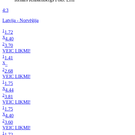
4:3
Latvija - Norvēģija
1
1.72
X
4.40
2
3.70
VEIC LIKMI!
1
1.41
X
–
2
2.68
VEIC LIKMI!
1
1.75
X
4.44
2
3.81
VEIC LIKMI!
1
1.75
X
4.40
2
3.60
VEIC LIKMI!
1
1.72