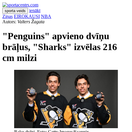
ienākt
sporta veids
Ziņas
EIROKAUSI
NBA
Autors:
Valters Žagata
"Penguins" apvieno dvīņu
brāļus, "Sharks" izvēlas 216
cm milzi
Raku dvīņi. Foto: Getty Images/Scanpix