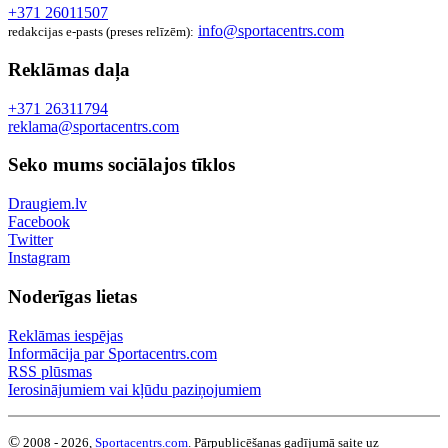
+371 26011507
info@sportacentrs.com
redakcijas e-pasts (preses relīzēm):
Reklāmas daļa
+371 26311794
reklama@sportacentrs.com
Seko mums sociālajos tīklos
Draugiem.lv
Facebook
Twitter
Instagram
Noderīgas lietas
Reklāmas iespējas
Informācija par Sportacentrs.com
RSS plūsmas
Ierosinājumiem vai kļūdu paziņojumiem
©
2008 - 2026,
Sportacentrs.com
. Pārpublicēšanas gadījumā saite uz