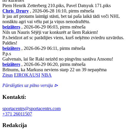
no kurienes
Piem Henrik Zetterberg 210.piks, Pavel Datsyuk 171.piks
Chris_Drury
, 2026-06-28 16:10, pirms mēneša
Ir jau arī protams laimīgi stāsti, bet tai paša laikā tādi veči NHL
nonāktu agri vai vēlu pat ja viņus nenodraftētu.
beiziiters
, 2026-06-29 06:03, pirms mēneša
Nils un Nauris Sējēji var konkurēt ar šiem Rakiem!
P.s.beidzot arī sc parādijies viens, kurš neķēmo zviedru uzvārdus.
Paldies!
beiziiters
, 2026-06-29 06:11, pirms mēneša
P.p.s
Galvenais, lai šie Raki neizēd no pingvīnu sastāva Ansonu!
beiziiters
, 2026-06-29 06:20, pirms mēneša
Brīnums, ka Markusu neviens starp 22 un 39 nepaņēma
Ziņas
EIROKAUSI
NBA
Pārslēgties uz pilno versiju ⊳
Kontakti:
sportacentrs@sportacentrs.com
+371 26011507
Redakcija