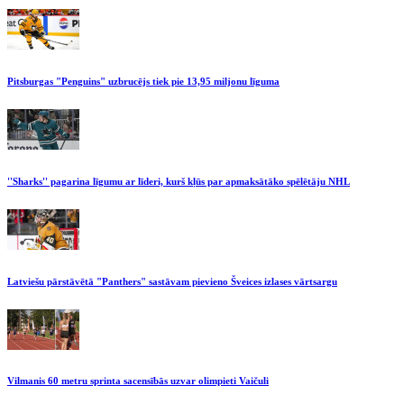
Pitsburgas "Penguins" uzbrucējs tiek pie 13,95 miljonu līguma
''Sharks'' pagarina līgumu ar līderi, kurš kļūs par apmaksātāko spēlētāju NHL
Latviešu pārstāvētā "Panthers" sastāvam pievieno Šveices izlases vārtsargu
Vilmanis 60 metru sprinta sacensībās uzvar olimpieti Vaičuli