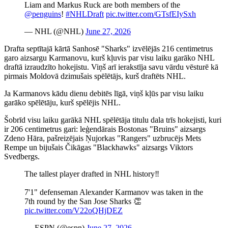
Liam and Markus Ruck are both members of the
@penguins
!
#NHLDraft
pic.twitter.com/GTsfEIySxh
— NHL (@NHL)
June 27, 2026
Drafta septītajā kārtā Sanhosē "Sharks" izvēlējās 216 centimetrus
garo aizsargu Karmanovu, kurš kļuvis par visu laiku garāko NHL
draftā izraudzīto hokejistu. Viņš arī ierakstīja savu vārdu vēsturē kā
pirmais Moldovā dzimušais spēlētājs, kurš draftēts NHL.
Ja Karmanovs kādu dienu debitēs līgā, viņš kļūs par visu laiku
garāko spēlētāju, kurš spēlējis NHL.
Šobrīd visu laiku garākā NHL spēlētāja titulu dala trīs hokejisti, kuri
ir 206 centimetrus gari: leģendārais Bostonas "Bruins" aizsargs
Zdeno Hāra, pašreizējais Ņujorkas "Rangers" uzbrucējs Mets
Rempe un bijušais Čikāgas "Blackhawks" aizsargs Viktors
Svedbergs.
The tallest player drafted in NHL history‼️
7'1" defenseman Alexander Karmanov was taken in the
7th round by the San Jose Sharks 👏
pic.twitter.com/V22oQHjDEZ
— ESPN (@espn)
June 27, 2026