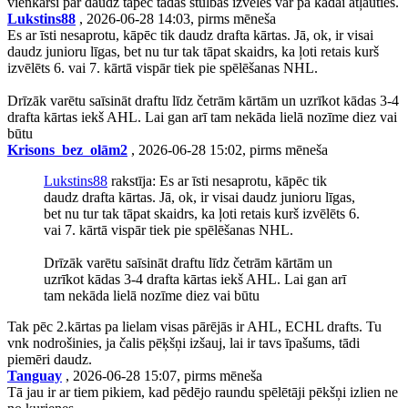
vienkārši par daudz tapec tādas stulbas izveles var pa kādai atļauties.
Lukstins88
, 2026-06-28 14:03, pirms mēneša
Es ar īsti nesaprotu, kāpēc tik daudz drafta kārtas. Jā, ok, ir visai
daudz junioru līgas, bet nu tur tak tāpat skaidrs, ka ļoti retais kurš
izvēlēts 6. vai 7. kārtā vispār tiek pie spēlēšanas NHL.
Drīzāk varētu saīsināt draftu līdz četrām kārtām un uzrīkot kādas 3-4
drafta kārtas iekš AHL. Lai gan arī tam nekāda lielā nozīme diez vai
būtu
Krisons_bez_olām2
, 2026-06-28 15:02, pirms mēneša
Lukstins88
rakstīja: Es ar īsti nesaprotu, kāpēc tik
daudz drafta kārtas. Jā, ok, ir visai daudz junioru līgas,
bet nu tur tak tāpat skaidrs, ka ļoti retais kurš izvēlēts 6.
vai 7. kārtā vispār tiek pie spēlēšanas NHL.
Drīzāk varētu saīsināt draftu līdz četrām kārtām un
uzrīkot kādas 3-4 drafta kārtas iekš AHL. Lai gan arī
tam nekāda lielā nozīme diez vai būtu
Tak pēc 2.kārtas pa lielam visas pārējās ir AHL, ECHL drafts. Tu
vnk nodrošinies, ja čalis pēķšņi izšauj, lai ir tavs īpašums, tādi
piemēri daudz.
Tanguay
, 2026-06-28 15:07, pirms mēneša
Tā jau ir ar tiem pikiem, kad pēdējo raundu spēlētāji pēkšņi izlien ne