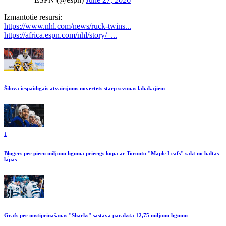
Izmantotie resursi:
https://www.nhl.com/news/ruck-twins...
https://africa.espn.com/nhl/story/_...
Šilova iespaidīgais atvairījums novērtēts starp sezonas labākajiem
1
Bļugers pēc piecu miljonu līguma priecīgs kopā ar Toronto "Maple Leafs" sākt no baltas
lapas
Grafs pēc nostiprināšanās "Sharks" sastāvā paraksta 12,75 miljonu līgumu