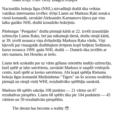
Nacionālās hokeja līgas (NHL) aizvadītajā draftā tika veiktas
vairākas interesantas izvēles: dvīņi Liams un Markuss Raki nonāca
vienā komandā, savukārt Aleksandrs Karmanovs kļuva par visu
laiku garāko NHL draftā izraudzīto hokejistu.
Pitsburgas "Penguins" drafta pirmajā kārtā ar 22. izvēli izraudzījās
uzbrucēju Liamu Raku, bet jau nākamajā dienā, drafta otrajā kārtā,
ar 39. izvēli nosauca viņa dvīņubrāļa Markusa Raka vārdu. Viņi
kļuvuši par visaugstāk draftētajiem dvīņiem kopš brāļiem Sedīniem,
kurus nosauca 1999. gada NHL draftā — Daniels tika izvēlēts ar
otro numuru, bet Henriks ar trešo.
Liams tiek uzskatīts par uz vārtu gūšanu orientētu malējo uzbrucēju,
kurš spēlē ar labo satvērienu, savukārt Markuss ir saspēli veidojošs
centrs, kurš spēlē ar kreiso satvērienu. Abi kopā spēlēja Rietumu
hokeja līgas komandā Medisinhetas "Tigers" un šo sezonu noslēdza
pirmajā un otrajā vietā WHL rezultatīvāko spēlētāju sarakstā.
Markuss 68 spēlēs sakrāja 108 punktus — 21 vārtus un 87
rezultatīvas piespēles. Liams 68 spēlēs tika pie 104 punktiem — 45
vārtiem un 59 rezultatīvām piespēlēm.
The dream has become a reality 🥹