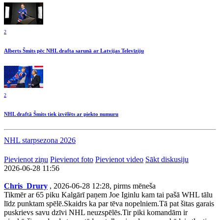
2
Alberts Šmits pēc NHL drafta sarunā ar Latvijas Televīziju
2
NHL draftā Šmits tiek izvēlēts ar piekto numuru
NHL starpsezona 2026
Pievienot ziņu
Pievienot foto
Pievienot video
Sākt diskusiju
2026-06-28 11:56
Chris_Drury
, 2026-06-28 12:28, pirms mēneša
Tikmēr ar 65 piku Kalgārī paņem Joe Iginlu kam tai pašā WHL tālu
līdz punktam spēlē.Skaidrs ka par tēva nopelniem.Tā pat šitas garais
puskrievs savu dzīvi NHL neuzspēlēs.Tir piki komandām ir