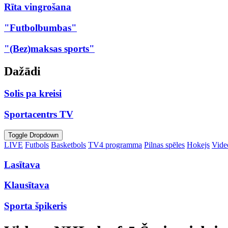
Rīta vingrošana
"Futbolbumbas"
"(Bez)maksas sports"
Dažādi
Solis pa kreisi
Sportacentrs TV
Toggle Dropdown
LIVE
Futbols
Basketbols
TV4 programma
Pilnas spēles
Hokejs
Video
Lasītava
Klausītava
Sporta špikeris