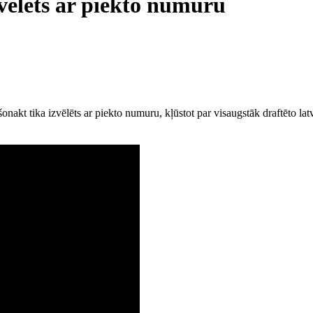
vēlēts ar piekto numuru
nakt tika izvēlēts ar piekto numuru, kļūstot par visaugstāk draftēto latv