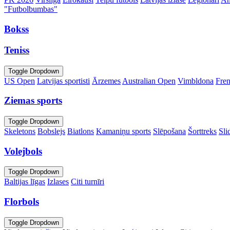
"Futbolbumbas"
Bokss
Teniss
Toggle Dropdown
US Open
Latvijas sportisti
Ārzemes
Australian Open
Vimbldona
Fre
Ziemas sports
Toggle Dropdown
Skeletons
Bobslejs
Biatlons
Kamaniņu sports
Slēpošana
Šorttreks
Sli
Volejbols
Toggle Dropdown
Baltijas līgas
Izlases
Citi turnīri
Florbols
Toggle Dropdown