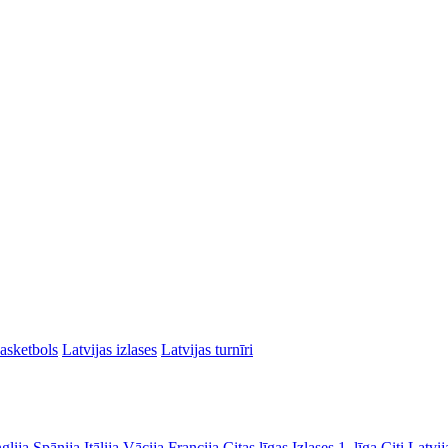
asketbols
Latvijas izlases
Latvijas turnīri
glija
Spānija
Itālija
Vācija
Francija
Citas līgas
Izlases
1. līga
Citi Latvij