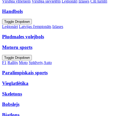
Virslīga vīriešiem
Virslīga sievietēm
Leģionāri
Izlases
Citi turnīri
Handbols
Toggle Dropdown
Leģionāri
Latvijas čempionāts
Izlases
Pludmales volejbols
Motoru sports
Toggle Dropdown
F1
Rallijs
Moto
Spīdvejs
Auto
Paralimpiskais sports
Vieglatlētika
Skeletons
Bobslejs
Biatlons