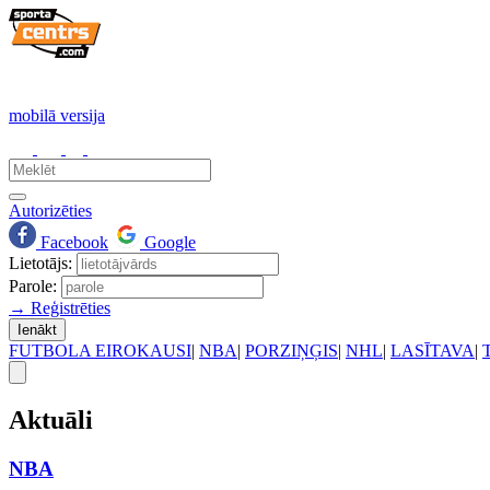
mobilā versija
Autorizēties
Facebook
Google
Lietotājs:
Parole:
→ Reģistrēties
Ienākt
FUTBOLA EIROKAUSI
|
NBA
|
PORZIŅĢIS
|
NHL
|
LASĪTAVA
|
Aktuāli
NBA