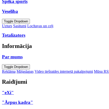
Spēka sports
Veselība
Toggle Dropdown
Uzturs
Sasitumi
Locītavas un ceļi
Totalizators
Informācija
Par mums
Toggle Dropdown
Reklāma
Mājaslapas
Video tiešraides internetā pakalpojumi
Mūsu RS
Raidījumi
"eXi"
"Ārpus kadra"