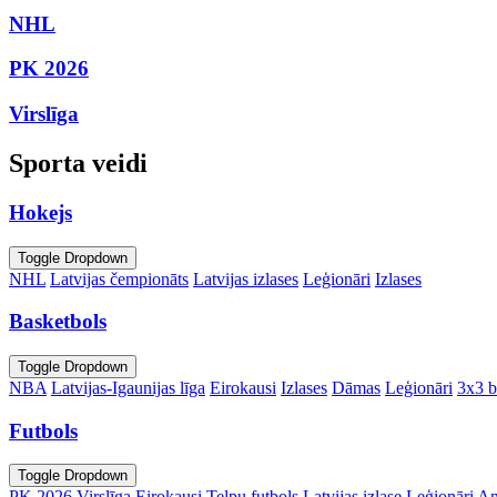
NHL
PK 2026
Virslīga
Sporta veidi
Hokejs
Toggle Dropdown
NHL
Latvijas čempionāts
Latvijas izlases
Leģionāri
Izlases
Basketbols
Toggle Dropdown
NBA
Latvijas-Igaunijas līga
Eirokausi
Izlases
Dāmas
Leģionāri
3x3 b
Futbols
Toggle Dropdown
PK 2026
Virslīga
Eirokausi
Telpu futbols
Latvijas izlase
Leģionāri
An