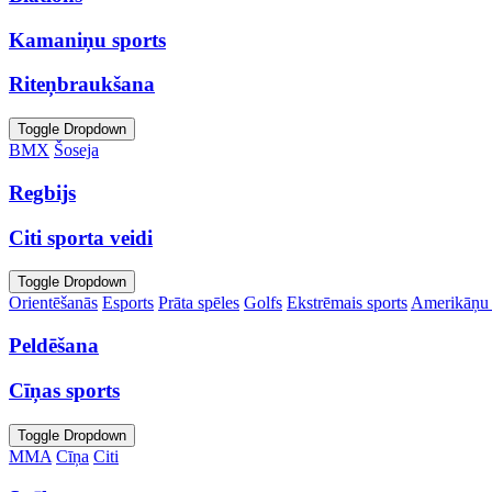
Kamaniņu sports
Riteņbraukšana
Toggle Dropdown
BMX
Šoseja
Regbijs
Citi sporta veidi
Toggle Dropdown
Orientēšanās
Esports
Prāta spēles
Golfs
Ekstrēmais sports
Amerikāņu 
Peldēšana
Cīņas sports
Toggle Dropdown
MMA
Cīņa
Citi