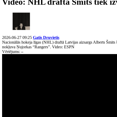
Video: NHL draftā Šmits tiek iz
2026-06-27 09:25
Gatis Druvietis
Nacionālās hokeja līgas (NHL) draftā Latvijas aizsargs Alberts Šmits šo
nokļuva Ņujorkas “Rangers”. Video: ESPN
Vērtējums:
–