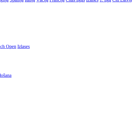
nch Open
Izlases
došana