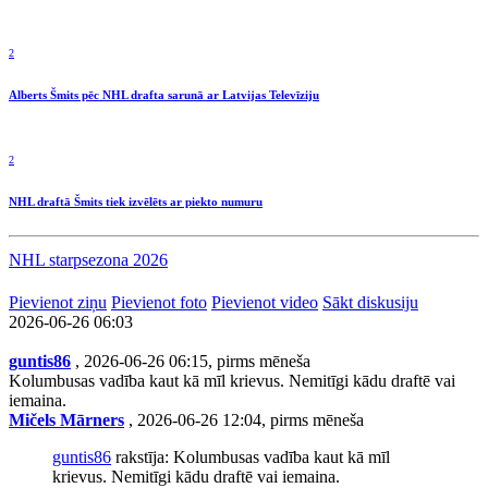
2
Alberts Šmits pēc NHL drafta sarunā ar Latvijas Televīziju
2
NHL draftā Šmits tiek izvēlēts ar piekto numuru
NHL starpsezona 2026
Pievienot ziņu
Pievienot foto
Pievienot video
Sākt diskusiju
2026-06-26 06:03
guntis86
, 2026-06-26 06:15, pirms mēneša
Kolumbusas vadība kaut kā mīl krievus. Nemitīgi kādu draftē vai
iemaina.
Mičels Mārners
, 2026-06-26 12:04, pirms mēneša
guntis86
rakstīja: Kolumbusas vadība kaut kā mīl
krievus. Nemitīgi kādu draftē vai iemaina.