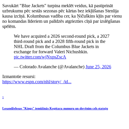
Savukārt "Blue Jackets" turpina meklēt veidus, kā pastiprināt
uzbrukumu pēc sestās sezonas pēc kārtas bez iekļūšanas Stenlija
kausa izcīņā. Kolumbusas vadība cer, ka Ņičuškins kļūs par vienu
no komandas līderiem un palīdzēs atgriezties cīņā par izslēgšanas
spēlēm.
We have acquired a 2026 second-round pick, a 2027
third-round pick and a 2028 fifth-round pick in the
NHL Draft from the Columbus Blue Jackets in
exchange for forward Valeri Nichushkin.
pic.twitter.com/wjNxpsZscA
— Colorado Avalanche (@Avalanche)
June 25, 2026
Izmantotie resursi:
https://www.espn.com/nhl/story/_/id...
1
Losandželosas "Kings" iemūžinās Kopitara numuru un slovēnim cels statuju