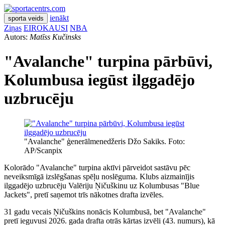
ienākt
sporta veids
Ziņas
EIROKAUSI
NBA
Autors:
Matīss Kučinsks
"Avalanche" turpina pārbūvi,
Kolumbusa iegūst ilggadējo
uzbrucēju
"Avalanche" ģenerālmenedžeris Džo Sakiks. Foto:
AP/Scanpix
Kolorādo "Avalanche" turpina aktīvi pārveidot sastāvu pēc
neveiksmīgā izslēgšanas spēļu noslēguma. Klubs aizmainījis
ilggadējo uzbrucēju Valēriju Ņičuškinu uz Kolumbusas "Blue
Jackets", pretī saņemot trīs nākotnes drafta izvēles.
31 gadu vecais Ņičuškins nonācis Kolumbusā, bet "Avalanche"
pretī ieguvusi 2026. gada drafta otrās kārtas izvēli (43. numurs), kā