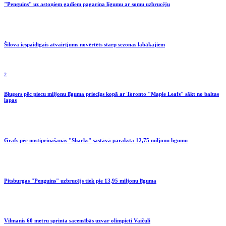
"Penguins" uz astoņiem gadiem pagarina līgumu ar somu uzbrucēju
Šilova iespaidīgais atvairījums novērtēts starp sezonas labākajiem
2
Bļugers pēc piecu miljonu līguma priecīgs kopā ar Toronto "Maple Leafs" sākt no baltas
lapas
Grafs pēc nostiprināšanās "Sharks" sastāvā paraksta 12,75 miljonu līgumu
Pitsburgas "Penguins" uzbrucējs tiek pie 13,95 miljonu līguma
Vilmanis 60 metru sprinta sacensībās uzvar olimpieti Vaičuli