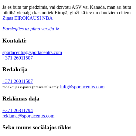
Ja es būtu tur piedzimis, vai dzīvotu ASV vai Kanādā, man arī būtu
pilnībā vienalga kas notiek Eiropā, gluži kā tev un daudziem citiem.
Ziņas
EIROKAUSI
NBA
Pārslēgties uz pilno versiju ⊳
Kontakti:
sportacentrs@sportacentrs.com
+371 26011507
Redakcija
+371 26011507
info@sportacentrs.com
redakcijas e-pasts (preses relīzēm):
Reklāmas daļa
+371 26311794
reklama@sportacentrs.com
Seko mums sociālajos tīklos