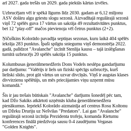
arī 2027. gada trešās un 2029. gada piektās kārtas izvēles.
Uzbrucējam vēl ir spēkā līgums līdz 2030. gadam ar 6,12 miljonu
ASV dolāru algu griestu slogu sezonā. Aizvadītajā regulārajā sezonā
viņš 72 spēlēs guva 17 vārtus un sakrāja 49 rezultativitātes punktus,
bet 12 "play-off" mačos pievienoja vēl četrus punktus (2+2).
Ņičuškins Kolorādo pavadīja septiņas sezonas, kuru laikā 404 spēlēs
iekrāja 283 punktus. Īpaši spilgtu sniegumu viņš demonstrēja 2022.
gadā, palīdzot "Avalanche" izcīnīt Stenlija kausu – tajā izslēgšanas
turnīrā uzbrucējs 20 spēlēs sakrāja 15 punktus.
Kolumbusas ģenerālmenedžeris Dons Vodels neslēpa gandarījumu
par darījumu: "Valērijs ir liels un fiziski spēcīgs uzbrucējs, kurš
lieliski slido, prot gūt vārtus un uzvar divcīņās. Viņš ir augstas klases
divvirzienu spēlētājs, un mēs priecājamies viņu uzņemt mūsu
komandā."
Šis ir jau trešais būtiskais "Avalanche" darījums šonedēļ pēc tam,
kad Džo Sakiks atkārtoti uzņēmās kluba ģenerālmenedžera
pienākumus. Iepriekš Kolorādo aizmainīja arī centrus Rosu Koltonu
un Džeku Druriju uz Nešvilas "Predators". Lai gan "Avalanche"
regulārajā sezonā izcīnīja Prezidenta trofeju, komanda Rietumu
konferences finālā piedzīvoja sausu 0-4 zaudējumu Vegasas
"Golden Knights".