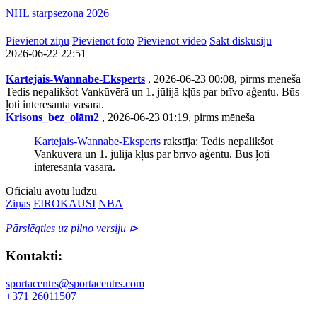
NHL starpsezona 2026
Pievienot ziņu
Pievienot foto
Pievienot video
Sākt diskusiju
2026-06-22 22:51
Kartejais-Wannabe-Eksperts
, 2026-06-23 00:08, pirms mēneša
Tedis nepalikšot Vankūvērā un 1. jūlijā kļūs par brīvo aģentu. Būs
ļoti interesanta vasara.
Krisons_bez_olām2
, 2026-06-23 01:19, pirms mēneša
Kartejais-Wannabe-Eksperts
rakstīja: Tedis nepalikšot
Vankūvērā un 1. jūlijā kļūs par brīvo aģentu. Būs ļoti
interesanta vasara.
Oficiālu avotu lūdzu
Ziņas
EIROKAUSI
NBA
Pārslēgties uz pilno versiju ⊳
Kontakti:
sportacentrs@sportacentrs.com
+371 26011507