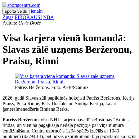
ienākt
sporta veids
Ziņas
EIROKAUSI
NBA
Autors:
Ulvis Brože
Visa karjera vienā komandā:
Slavas zālē uzņems Beržeronu,
Praisu, Rinni
Patriss Beržerons. Foto: AFP/Scanpix
2026. gadā Slavas zāli papildinās hokejisti Patrīss Beržerons, Kerijs
Praiss, Peka Rinne, Kīts Tkačaks un Sindija Kērlija, kā arī
ģenerālmenedžeris Braiens Bērks.
Patrīss Beržerons
visu NHL karjeru pavadīja Bostonas "Bruins"
rindās, un vienība pagājušajā nedēļā paziņoja par viņa numura
iemūžināšanu. Centra uzbrucējs 1294 spēlēs izcēlās ar 1040
punktiem (427+613), bet līdzās uzbrukumam bija pazīstams kā izcils