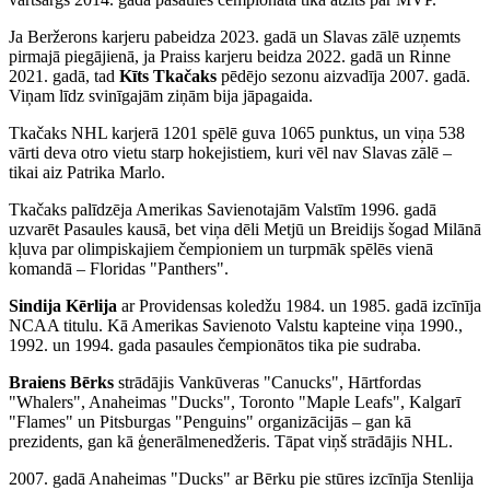
Ja Beržerons karjeru pabeidza 2023. gadā un Slavas zālē uzņemts
pirmajā piegājienā, ja Praiss karjeru beidza 2022. gadā un Rinne
2021. gadā, tad
Kīts Tkačaks
pēdējo sezonu aizvadīja 2007. gadā.
Viņam līdz svinīgajām ziņām bija jāpagaida.
Tkačaks NHL karjerā 1201 spēlē guva 1065 punktus, un viņa 538
vārti deva otro vietu starp hokejistiem, kuri vēl nav Slavas zālē –
tikai aiz Patrika Marlo.
Tkačaks palīdzēja Amerikas Savienotajām Valstīm 1996. gadā
uzvarēt Pasaules kausā, bet viņa dēli Metjū un Breidijs šogad Milānā
kļuva par olimpiskajiem čempioniem un turpmāk spēlēs vienā
komandā – Floridas "Panthers".
Sindija Kērlija
ar Providensas koledžu 1984. un 1985. gadā izcīnīja
NCAA titulu. Kā Amerikas Savienoto Valstu kapteine viņa 1990.,
1992. un 1994. gada pasaules čempionātos tika pie sudraba.
Braiens Bērks
strādājis Vankūveras "Canucks", Hārtfordas
"Whalers", Anaheimas "Ducks", Toronto "Maple Leafs", Kalgarī
"Flames" un Pitsburgas "Penguins" organizācijās – gan kā
prezidents, gan kā ģenerālmenedžeris. Tāpat viņš strādājis NHL.
2007. gadā Anaheimas "Ducks" ar Bērku pie stūres izcīnīja Stenlija