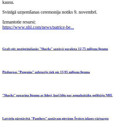
kausu.
Svinīgā uzņemšanas ceremonija notiks 9. novembrī.
Izmantotie resursi:
https://www.nhl.com/news/patrice-be...
Grafs pēc nostiprināšanās "Sharks" sastāvā paraksta 12,75 miljonu līgumu
Pitsburgas "Penguins" uzbrucējs tiek pie 13,95 miljonu līguma
''Sharks'' pagarina līgumu ar līderi, kurš kļūs par apmaksātāko spēlētāju NHL
Latviešu pārstāvētā "Panthers" sastāvam pievieno Šveices izlases vārtsargu