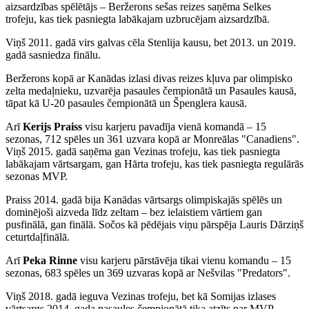
aizsardzības spēlētājs – Beržerons sešas reizes saņēma Selkes
trofeju, kas tiek pasniegta labākajam uzbrucējam aizsardzībā.
Viņš 2011. gadā virs galvas cēla Stenlija kausu, bet 2013. un 2019.
gadā sasniedza finālu.
Beržerons kopā ar Kanādas izlasi divas reizes kļuva par olimpisko
zelta medaļnieku, uzvarēja pasaules čempionātā un Pasaules kausā,
tāpat kā U-20 pasaules čempionātā un Špenglera kausā.
Arī
Kerijs Praiss
visu karjeru pavadīja vienā komandā – 15
sezonas, 712 spēles un 361 uzvara kopā ar Monreālas "Canadiens".
Viņš 2015. gadā saņēma gan Vezinas trofeju, kas tiek pasniegta
labākajam vārtsargam, gan Hārta trofeju, kas tiek pasniegta regulārās
sezonas MVP.
Praiss 2014. gadā bija Kanādas vārtsargs olimpiskajās spēlēs un
dominējoši aizveda līdz zeltam – bez ielaistiem vārtiem gan
pusfinālā, gan finālā. Sočos kā pēdējais viņu pārspēja Lauris Dārziņš
ceturtdaļfinālā.
Arī
Peka Rinne
visu karjeru pārstāvēja tikai vienu komandu – 15
sezonas, 683 spēles un 369 uzvaras kopā ar Nešvilas "Predators".
Viņš 2018. gadā ieguva Vezinas trofeju, bet kā Somijas izlases
vārtsargs 2014. gada pasaules čempionātā tika atzīts par MVP.