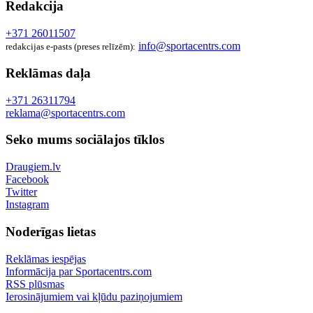
Redakcija
+371 26011507
info@sportacentrs.com
redakcijas e-pasts (preses relīzēm):
Reklāmas daļa
+371 26311794
reklama@sportacentrs.com
Seko mums sociālajos tīklos
Draugiem.lv
Facebook
Twitter
Instagram
Noderīgas lietas
Reklāmas iespējas
Informācija par Sportacentrs.com
RSS plūsmas
Ierosinājumiem vai kļūdu paziņojumiem