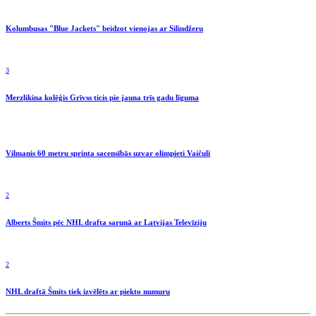
Kolumbusas "Blue Jackets" beidzot vienojas ar Silindžeru
3
Merzļikina kolēģis Grīvss ticis pie jauna trīs gadu līguma
Vilmanis 60 metru sprinta sacensībās uzvar olimpieti Vaičuli
2
Alberts Šmits pēc NHL drafta sarunā ar Latvijas Televīziju
2
NHL draftā Šmits tiek izvēlēts ar piekto numuru