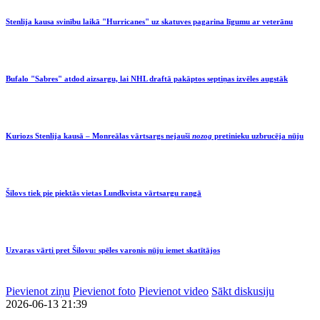
Stenlija kausa svinību laikā "Hurricanes" uz skatuves pagarina līgumu ar veterānu
Bufalo "Sabres" atdod aizsargu, lai NHL draftā pakāptos septiņas izvēles augstāk
Kuriozs Stenlija kausā – Monreālas vārtsargs nejauši
nozog
pretinieku uzbrucēja nūju
Šilovs tiek pie piektās vietas Lundkvista vārtsargu rangā
Uzvaras vārti pret Šilovu: spēles varonis nūju iemet skatītājos
Pievienot ziņu
Pievienot foto
Pievienot video
Sākt diskusiju
2026-06-13 21:39