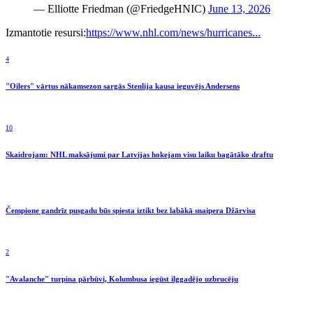
— Elliotte Friedman (@FriedgeHNIC)
June 13, 2026
Izmantotie resursi:
https://www.nhl.com/news/hurricanes...
4
"Oilers" vārtus nākamsezon sargās Stenlija kausa ieguvējs Andersens
10
Skaidrojam: NHL maksājumi par Latvijas hokejam visu laiku bagātāko draftu
Čempione gandrīz pusgadu būs spiesta iztikt bez labākā snaipera Džārvisa
2
"Avalanche" turpina pārbūvi, Kolumbusa iegūst ilggadējo uzbrucēju