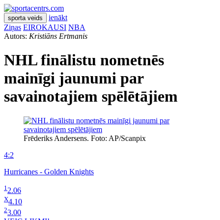
ienākt
sporta veids
Ziņas
EIROKAUSI
NBA
Autors:
Kristiāns Ertmanis
NHL finālistu nometnēs
mainīgi jaunumi par
savainotajiem spēlētājiem
Frēderiks Andersens. Foto: AP/Scanpix
4:2
Hurricanes - Golden Knights
1
2.06
X
4.10
2
3.00