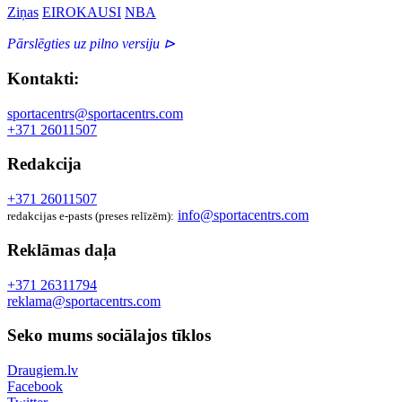
Ziņas
EIROKAUSI
NBA
Pārslēgties uz pilno versiju ⊳
Kontakti:
sportacentrs@sportacentrs.com
+371 26011507
Redakcija
+371 26011507
info@sportacentrs.com
redakcijas e-pasts (preses relīzēm):
Reklāmas daļa
+371 26311794
reklama@sportacentrs.com
Seko mums sociālajos tīklos
Draugiem.lv
Facebook