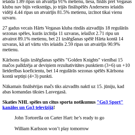
ielaida 1.89 ripas un atvairīja 91% metienu, tiesa, fināls pret Vegasas
klubu nav bijis veiksmīgs, jo trijās finālspēlēs Andersens ielaidis
vidēji 4.44 ripas un atvairījis 81.5% metienu, izcīnot tikai vienu
uzvaru.
27 gadus vecais Hārts Vegasas kluba rindās aizvadījis 18 regulārās
sezonas spēles, kurās izcīnīja 11 uzvaras, ielaižot 2.71 ripu un
atvairot 89.1% metienu, bet 21 izslēgšanas spēlē Hārta kontā 14
uzvaras, kā arī vārtu vīrs ielaidis 2.59 ripas un atvairījis 90.9%
metienu.
Kārlsons šajās izslēgšanas spēlēs "Golden Knights" vienībai 15
mačos palīdzēja ar deviņiem rezultativitātes punktiem (3+6) un +10
lietderības koeficientu, bet 14 regulārās sezonas spēlēs Kārlsona
kontā septiņi (4+3) punkti.
Nākamais finālsērijas mačs tiks aizvadīts naktī uz 15. jūniju, kad
abas komandas tiksies Lasvegasā.
Skaties NHL spēles un citus sporta notikumus
"Go3 Sport"
kanālos un Go3 televīzijā
!
John Tortorella on Carter Hart: he’s ready to go
William Karlsson won’t play tomorrow