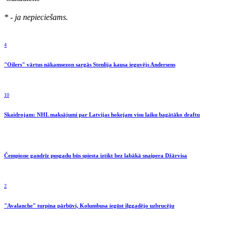
* - ja nepieciešams.
4
"Oilers" vārtus nākamsezon sargās Stenlija kausa ieguvējs Andersens
10
Skaidrojam: NHL maksājumi par Latvijas hokejam visu laiku bagātāko draftu
Čempione gandrīz pusgadu būs spiesta iztikt bez labākā snaipera Džārvisa
2
"Avalanche" turpina pārbūvi, Kolumbusa iegūst ilggadējo uzbrucēju