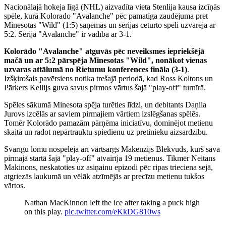
Nacionālajā hokeja līgā (NHL) aizvadīta vieta Stenlija kausa izcīņās
spēle, kurā Kolorado "Avalanche" pēc pamatīga zaudējuma pret
Minesotas "Wild" (1:5) saņēmās un sērijas ceturto spēli uzvarēja ar
5:2. Sērijā "Avalanche" ir vadībā ar 3-1.
Kolorādo "Avalanche" atguvās pēc neveiksmes iepriekšējā
mačā un ar 5:2 pārspēja Minesotas "Wild", nonākot vienas
uzvaras attālumā no Rietumu konferences fināla (3-1)
.
Izšķirošais pavērsiens notika trešajā periodā, kad Ross Koltons un
Pārkers Kellijs guva savus pirmos vārtus šajā "play-off" turnīrā.
Spēles sākumā Minesota spēja turēties līdzi, un debitants Daņila
Jurovs izcēlās ar saviem pirmajiem vārtiem izslēgšanas spēlēs.
Tomēr Kolorādo pamazām pārņēma iniciatīvu, dominējot metienu
skaitā un radot nepārtrauktu spiedienu uz pretinieku aizsardzību.
Svarīgu lomu nospēlēja arī vārtsargs Makenzijs Blekvuds, kurš savā
pirmajā startā šajā "play-off" atvairīja 19 metienus. Tikmēr Neitans
Makinons, neskatoties uz asiņainu epizodi pēc ripas trieciena sejā,
atgriezās laukumā un vēlāk atzīmējās ar precīzu metienu tukšos
vārtos.
Nathan MacKinnon left the ice after taking a puck high
on this play.
pic.twitter.com/eKkDG810ws