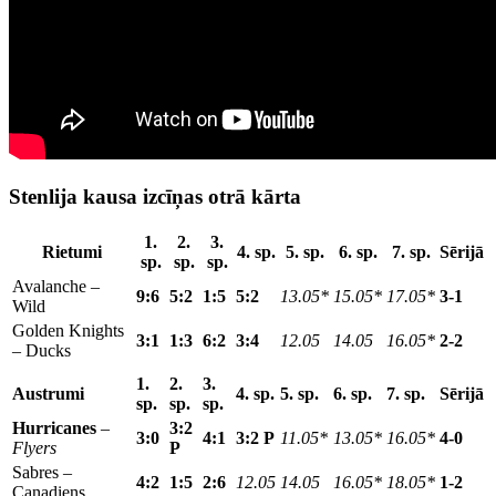
Stenlija kausa izcīņas otrā kārta
1.
2.
3.
Rietumi
4. sp.
5. sp.
6. sp.
7. sp.
Sērijā
sp.
sp.
sp.
Avalanche –
9:6
5:2
1:5
5:2
13.05*
15.05*
17.05*
3-1
Wild
Golden Knights
3:1
1:3
6:2
3:4
12.05
14.05
16.05*
2-2
– Ducks
1.
2.
3.
Austrumi
4. sp.
5. sp.
6. sp.
7. sp.
Sērijā
sp.
sp.
sp.
Hurricanes
–
3:2
3:0
4:1
3:2 P
11.05*
13.05*
16.05*
4-0
Flyers
P
Sabres –
4:2
1:5
2:6
12.05
14.05
16.05*
18.05*
1-2
Canadiens