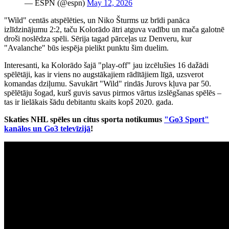
— ESPN (@espn)
May 12, 2026
"Wild" centās atspēlēties, un Niko Šturms uz brīdi panāca
izlīdzinājumu 2:2, taču Kolorādo ātri atguva vadību un mača galotnē
droši noslēdza spēli. Sērija tagad pārceļas uz Denveru, kur
"Avalanche" būs iespēja pielikt punktu šim duelim.
Interesanti, ka Kolorādo šajā "play-off" jau izcēlušies 16 dažādi
spēlētāji, kas ir viens no augstākajiem rādītājiem līgā, uzsverot
komandas dziļumu. Savukārt "Wild" rindās Jurovs kļuva par 50.
spēlētāju šogad, kurš guvis savus pirmos vārtus izslēgšanas spēlēs –
tas ir lielākais šādu debitantu skaits kopš 2020. gada.
Skaties NHL spēles un citus sporta notikumus
"Go3 Sport"
kanālos un Go3 televīzijā
!