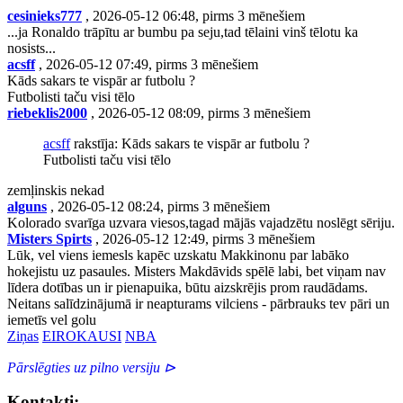
cesinieks777
, 2026-05-12 06:48, pirms 3 mēnešiem
...ja Ronaldo trāpītu ar bumbu pa seju,tad tēlaini vinš tēlotu ka
nosists...
acsff
, 2026-05-12 07:49, pirms 3 mēnešiem
Kāds sakars te vispār ar futbolu ?
Futbolisti taču visi tēlo
riebeklis2000
, 2026-05-12 08:09, pirms 3 mēnešiem
acsff
rakstīja: Kāds sakars te vispār ar futbolu ?
Futbolisti taču visi tēlo
zemļinskis nekad
alguns
, 2026-05-12 08:24, pirms 3 mēnešiem
Kolorado svarīga uzvara viesos,tagad mājās vajadzētu noslēgt sēriju.
Misters Spirts
, 2026-05-12 12:49, pirms 3 mēnešiem
Lūk, vel viens iemesls kapēc uzskatu Makkinonu par labāko
hokejistu uz pasaules. Misters Makdāvids spēlē labi, bet viņam nav
līdera dotības un ir pienapuika, būtu aizskrējis prom raudādams.
Neitans salīdzinājumā ir neapturams vilciens - pārbrauks tev pāri un
iemetīs vel golu
Ziņas
EIROKAUSI
NBA
Pārslēgties uz pilno versiju ⊳
Kontakti: