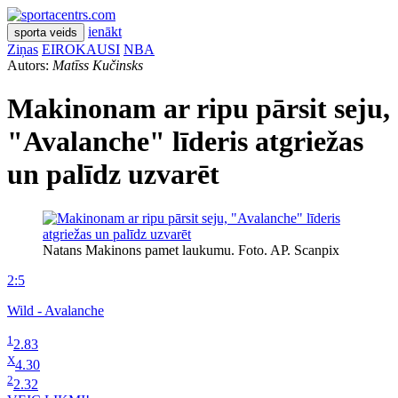
ienākt
sporta veids
Ziņas
EIROKAUSI
NBA
Autors:
Matīss Kučinsks
Makinonam ar ripu pārsit seju,
"Avalanche" līderis atgriežas
un palīdz uzvarēt
Natans Makinons pamet laukumu. Foto. AP. Scanpix
2:5
Wild - Avalanche
1
2.83
X
4.30
2
2.32