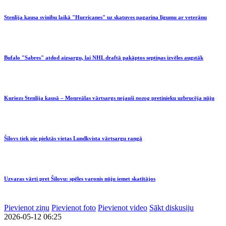
Stenlija kausa svinību laikā "Hurricanes" uz skatuves pagarina līgumu ar veterānu
Bufalo "Sabres" atdod aizsargu, lai NHL draftā pakāptos septiņas izvēles augstāk
Kuriozs Stenlija kausā – Monreālas vārtsargs nejauši
nozog
pretinieku uzbrucēja nūju
Šilovs tiek pie piektās vietas Lundkvista vārtsargu rangā
Uzvaras vārti pret Šilovu: spēles varonis nūju iemet skatītājos
Pievienot ziņu
Pievienot foto
Pievienot video
Sākt diskusiju
2026-05-12 06:25