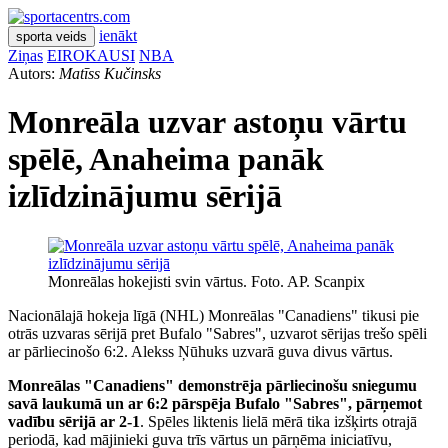
ienākt
sporta veids
Ziņas
EIROKAUSI
NBA
Autors:
Matīss Kučinsks
Monreāla uzvar astoņu vārtu
spēlē, Anaheima panāk
izlīdzinājumu sērijā
Monreālas hokejisti svin vārtus. Foto. AP. Scanpix
Nacionālajā hokeja līgā (NHL) Monreālas "Canadiens" tikusi pie
otrās uzvaras sērijā pret Bufalo "Sabres", uzvarot sērijas trešo spēli
ar pārliecinošo 6:2. Alekss Ņūhuks uzvarā guva divus vārtus.
Monreālas "Canadiens" demonstrēja pārliecinošu sniegumu
savā laukumā un ar 6:2 pārspēja Bufalo "Sabres", pārņemot
vadību sērijā ar 2-1
. Spēles liktenis lielā mērā tika izšķirts otrajā
periodā, kad mājinieki guva trīs vārtus un pārņēma iniciatīvu,