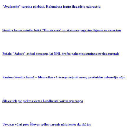
"Avalanche" turpina pārbūvi, Kolumbusa iegūst ilggadējo uzbrucēju
Stenlija kausa svinību laikā "Hurricanes" uz skatuves pagarina līgumu ar veterānu
Bufalo "Sabres" atdod aizsargu, lai NHL draftā pakāptos septiņas izvēles augstāk
Kuriozs Stenlija kausā – Monreālas vārtsargs nejauši
nozog
pretinieku uzbrucēja nūju
Šilovs tiek pie piektās vietas Lundkvista vārtsargu rangā
Uzvaras vārti pret Šilovu: spēles varonis nūju iemet skatītājos