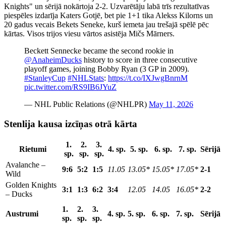
Knights" un sērijā nokārtoja 2-2. Uzvarētāju labā trīs rezultatīvas
piespēles izdarīja Katers Gotjē, bet pie 1+1 tika Alekss Kilorns un
20 gadus vecais Bekets Seneke, kurš iemeta jau trešajā spēlē pēc
kārtas. Visos trijos viesu vārtos asistēja Mičs Mārners.
Beckett Sennecke became the second rookie in
@AnaheimDucks
history to score in three consecutive
playoff games, joining Bobby Ryan (3 GP in 2009).
#StanleyCup
#NHLStats
:
https://t.co/IXJwgBnrnM
pic.twitter.com/RS9IB6JYuZ
— NHL Public Relations (@NHLPR)
May 11, 2026
Stenlija kausa izcīņas otrā kārta
1.
2.
3.
Rietumi
4. sp.
5. sp.
6. sp.
7. sp.
Sērijā
sp.
sp.
sp.
Avalanche –
9:6
5:2
1:5
11.05
13.05*
15.05*
17.05*
2-1
Wild
Golden Knights
3:1
1:3
6:2
3:4
12.05
14.05
16.05*
2-2
– Ducks
1.
2.
3.
Austrumi
4. sp.
5. sp.
6. sp.
7. sp.
Sērijā
sp.
sp.
sp.