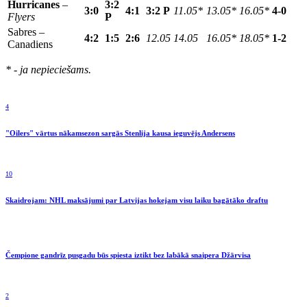
Hurricanes
–
3:2
3:0
4:1
3:2 P
11.05*
13.05*
16.05*
4-0
Flyers
P
Sabres –
4:2
1:5
2:6
12.05
14.05
16.05*
18.05*
1-2
Canadiens
* - ja nepieciešams.
4
"Oilers" vārtus nākamsezon sargās Stenlija kausa ieguvējs Andersens
10
Skaidrojam: NHL maksājumi par Latvijas hokejam visu laiku bagātāko draftu
Čempione gandrīz pusgadu būs spiesta iztikt bez labākā snaipera Džārvisa
2