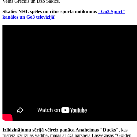
Veins Greckis un Džo Sakičs.
Skaties NHL spēles un citus sporta notikumus
"Go3 Sport"
kanālos un Go3 televīzijā
!
Izlīdzinājumu sērijā vēlreiz panāca Anaheimas "Ducks"
, kas
trīsreiz izvirzījās vadībā, mājās ar 4:3 pārspēja Lasvegasas "Golden