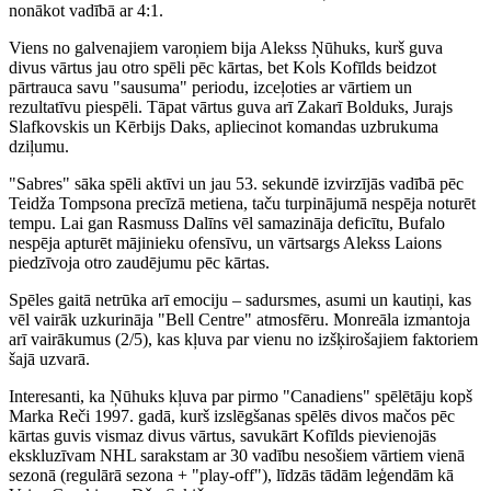
nonākot vadībā ar 4:1.
Viens no galvenajiem varoņiem bija Alekss Ņūhuks, kurš guva
divus vārtus jau otro spēli pēc kārtas, bet Kols Kofīlds beidzot
pārtrauca savu "sausuma" periodu, izceļoties ar vārtiem un
rezultatīvu piespēli. Tāpat vārtus guva arī Zakarī Bolduks, Jurajs
Slafkovskis un Kērbijs Daks, apliecinot komandas uzbrukuma
dziļumu.
"Sabres" sāka spēli aktīvi un jau 53. sekundē izvirzījās vadībā pēc
Teidža Tompsona precīzā metiena, taču turpinājumā nespēja noturēt
tempu. Lai gan Rasmuss Dalīns vēl samazināja deficītu, Bufalo
nespēja apturēt mājinieku ofensīvu, un vārtsargs Alekss Laions
piedzīvoja otro zaudējumu pēc kārtas.
Spēles gaitā netrūka arī emociju – sadursmes, asumi un kautiņi, kas
vēl vairāk uzkurināja "Bell Centre" atmosfēru. Monreāla izmantoja
arī vairākumus (2/5), kas kļuva par vienu no izšķirošajiem faktoriem
šajā uzvarā.
Interesanti, ka Ņūhuks kļuva par pirmo "Canadiens" spēlētāju kopš
Marka Reči 1997. gadā, kurš izslēgšanas spēlēs divos mačos pēc
kārtas guvis vismaz divus vārtus, savukārt Kofīlds pievienojās
ekskluzīvam NHL sarakstam ar 30 vadību nesošiem vārtiem vienā
sezonā (regulārā sezona + "play-off"), līdzās tādām leģendām kā