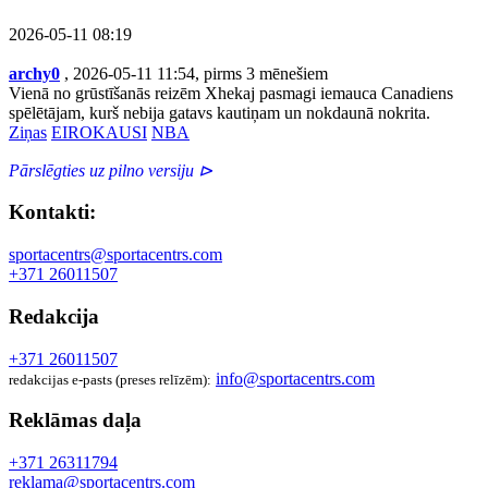
2026-05-11 08:19
archy0
, 2026-05-11 11:54, pirms 3 mēnešiem
Vienā no grūstīšanās reizēm Xhekaj pasmagi iemauca Canadiens
spēlētājam, kurš nebija gatavs kautiņam un nokdaunā nokrita.
Ziņas
EIROKAUSI
NBA
Pārslēgties uz pilno versiju ⊳
Kontakti:
sportacentrs@sportacentrs.com
+371 26011507
Redakcija
+371 26011507
info@sportacentrs.com
redakcijas e-pasts (preses relīzēm):
Reklāmas daļa
+371 26311794
reklama@sportacentrs.com