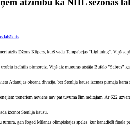
saņem atzinību kā NHL sezonas la
eneri atzīts Džons Kūpers, kurš vada Tampabejas "Lightning". Viņš s
et trofeju izcīnījis pirmoreiz. Viņš aiz muguras atstāja Bufalo "Sabres" g
tu Atlantijas okeāna divīzijā, bet Stenlija kausa izcīņas pirmajā kārtā 
venajiem treneriem neviens nav pat tuvumā šim rādītājam. Ar 622 uzv
adā izcīnot Stenlija kausu.
u turnīrā, gan šogad Milānas olimpiskajās spēlēs, kur kanādieši finālā