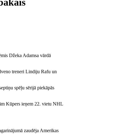
bākais
aņēmis Džeka Adamsa vārdā
alveno treneri Lindiju Rafu un
septiņu spēļu sērijā piekāpās
arām Kūpers ieņem 22. vietu NHL
 pagarinājumā zaudēja Amerikas