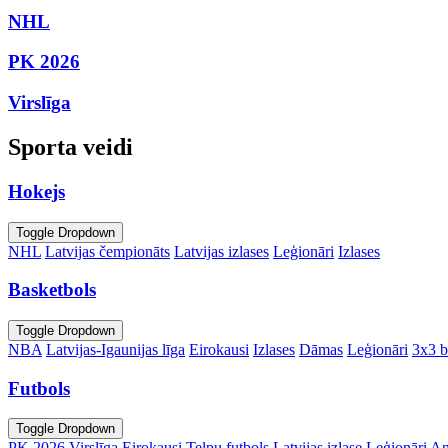
NHL
PK 2026
Virslīga
Sporta veidi
Hokejs
Toggle Dropdown
NHL
Latvijas čempionāts
Latvijas izlases
Leģionāri
Izlases
Basketbols
Toggle Dropdown
NBA
Latvijas-Igaunijas līga
Eirokausi
Izlases
Dāmas
Leģionāri
3x3 b
Futbols
Toggle Dropdown
PK 2026
Virslīga
Eirokausi
Telpu futbols
Latvijas izlase
Leģionāri
An