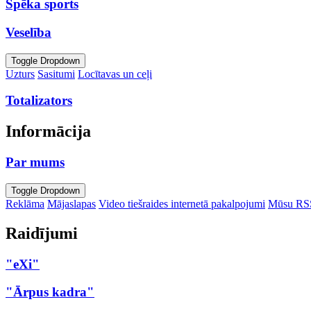
Spēka sports
Veselība
Toggle Dropdown
Uzturs
Sasitumi
Locītavas un ceļi
Totalizators
Informācija
Par mums
Toggle Dropdown
Reklāma
Mājaslapas
Video tiešraides internetā pakalpojumi
Mūsu RS
Raidījumi
"eXi"
"Ārpus kadra"