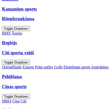
Kamaniņu sports
Riteņbraukšana
Toggle Dropdown
BMX
Šoseja
Regbijs
Citi sporta veidi
Toggle Dropdown
Orientēšanās
Esports
Prāta spēles
Golfs
Ekstrēmais sports
Amerikāņu 
Peldēšana
Cīņas sports
Toggle Dropdown
MMA
Cīņa
Citi