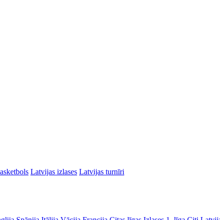
asketbols
Latvijas izlases
Latvijas turnīri
glija
Spānija
Itālija
Vācija
Francija
Citas līgas
Izlases
1. līga
Citi Latvij