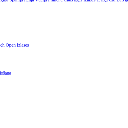
nch Open
Izlases
došana