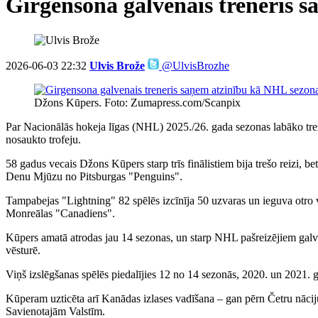
Girgensona galvenais treneris 
2026-06-03 22:32
Ulvis Brože
@UlvisBrozhe
Džons Kūpers. Foto: Zumapress.com/Scanpix
Par Nacionālās hokeja līgas (NHL) 2025./26. gada sezonas labāko tr
nosaukto trofeju.
58 gadus vecais Džons Kūpers starp trīs finālistiem bija trešo reizi, b
Denu Mjūzu no Pitsburgas "Penguins".
Tampabejas "Lightning" 82 spēlēs izcīnīja 50 uzvaras un ieguva otro vie
Monreālas "Canadiens".
Kūpers amatā atrodas jau 14 sezonas, un starp NHL pašreizējiem gal
vēsturē.
Viņš izslēgšanas spēlēs piedalījies 12 no 14 sezonās, 2020. un 2021. g
Kūperam uzticēta arī Kanādas izlases vadīšana – gan pērn Četru nācij
Savienotajām Valstīm.