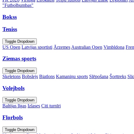
"Futbolbumbas"
Bokss
Teniss
Toggle Dropdown
US Open
Latvijas sportisti
Ārzemes
Australian Open
Vimbldona
Fre
Ziemas sports
Toggle Dropdown
Skeletons
Bobslejs
Biatlons
Kamaniņu sports
Slēpošana
Šorttreks
Sli
Volejbols
Toggle Dropdown
Baltijas līgas
Izlases
Citi turnīri
Florbols
Toggle Dropdown