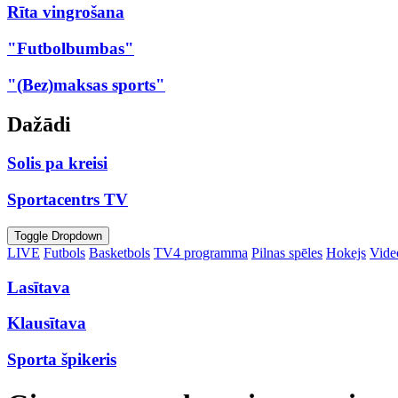
Rīta vingrošana
"Futbolbumbas"
"(Bez)maksas sports"
Dažādi
Solis pa kreisi
Sportacentrs TV
Toggle Dropdown
LIVE
Futbols
Basketbols
TV4 programma
Pilnas spēles
Hokejs
Video
Lasītava
Klausītava
Sporta špikeris