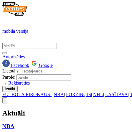
mobilā versija
Autorizēties
Facebook
Google
Lietotājs:
Parole:
→ Reģistrēties
Ienākt
FUTBOLA EIROKAUSI
|
NBA
|
PORZIŅĢIS
|
NHL
|
LASĪTAVA
|
Aktuāli
NBA