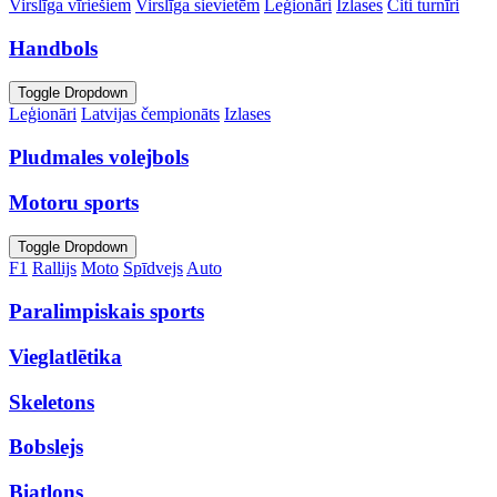
Virslīga vīriešiem
Virslīga sievietēm
Leģionāri
Izlases
Citi turnīri
Handbols
Toggle Dropdown
Leģionāri
Latvijas čempionāts
Izlases
Pludmales volejbols
Motoru sports
Toggle Dropdown
F1
Rallijs
Moto
Spīdvejs
Auto
Paralimpiskais sports
Vieglatlētika
Skeletons
Bobslejs
Biatlons