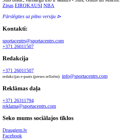
Ziņas
EIROKAUSI
NBA
Pārslēgties uz pilno versiju ⊳
Kontakti:
sportacentrs@sportacentrs.com
+371 26011507
Redakcija
+371 26011507
info@sportacentrs.com
redakcijas e-pasts (preses relīzēm):
Reklāmas daļa
+371 26311794
reklama@sportacentrs.com
Seko mums sociālajos tīklos
Draugiem.lv
Facebook