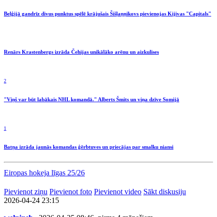
Beļģijā gandrīz divus punktus spēlē krājušais Šišļaņņikovs pievienojas Kijivas "Capitals"
Renārs Krastenbergs izrāda Čehijas unikālāko arēnu un aizkulises
2
"Viņš var būt labākais NHL komandā." Alberts Šmits un viņa dzīve Somijā
1
Batņa izrāda jaunās komandas ģērbtuves un priecājas par smalku niansi
Eiropas hokeja līgas 25/26
Pievienot ziņu
Pievienot foto
Pievienot video
Sākt diskusiju
2026-04-24 23:15