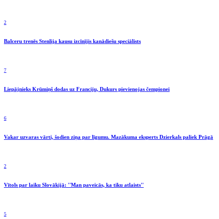
2
Balceru trenēs Stenlija kausu izcīnījis kanādiešu speciālists
7
Liepājnieks Krūmiņš dodas uz Franciju, Dukurs pievienojas čempionei
6
Vakar uzvaras vārti, šodien ziņa par līgumu. Mazākuma eksperts Dzierkals paliek Prāgā
2
Vītols par laiku Slovākijā: ''Man paveicās, ka tiku atlaists''
5