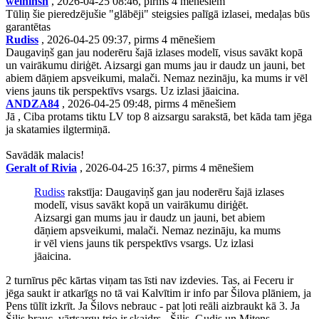
welninsh
, 2026-04-25 08:46, pirms 4 mēnešiem
Tūliņ šie pieredzējušie "glābēji" steigsies palīgā izlasei, medaļas būs
garantētas
Rudiss
, 2026-04-25 09:37, pirms 4 mēnešiem
Daugaviņš gan jau noderēru šajā izlases modelī, visus savākt kopā
un vairākumu diriģēt. Aizsargi gan mums jau ir daudz un jauni, bet
abiem dāņiem apsveikumi, malači. Nemaz nezināju, ka mums ir vēl
viens jauns tik perspektīvs vsargs. Uz izlasi jāaicina.
ANDZA84
, 2026-04-25 09:48, pirms 4 mēnešiem
Jā , Ciba protams tiktu LV top 8 aizsargu sarakstā, bet kāda tam jēga
ja skatamies ilgtermiņā.
Savādāk malacis!
Geralt of Rivia
, 2026-04-25 16:37, pirms 4 mēnešiem
Rudiss
rakstīja: Daugaviņš gan jau noderēru šajā izlases
modelī, visus savākt kopā un vairākumu diriģēt.
Aizsargi gan mums jau ir daudz un jauni, bet abiem
dāņiem apsveikumi, malači. Nemaz nezināju, ka mums
ir vēl viens jauns tik perspektīvs vsargs. Uz izlasi
jāaicina.
2 turnīrus pēc kārtas viņam tas īsti nav izdevies. Tas, ai Feceru ir
jēga saukt ir atkarīgs no tā vai Kalvītim ir info par Šilova plāniem, ja
Pens tūlīt izkrīt. Ja Šilovs nebrauc - pat ļoti reāli aizbraukt kā 3. Ja
Šilis brauc, vārtsargu trio ir skaidrs - Šilis, Gudis un Mitens.