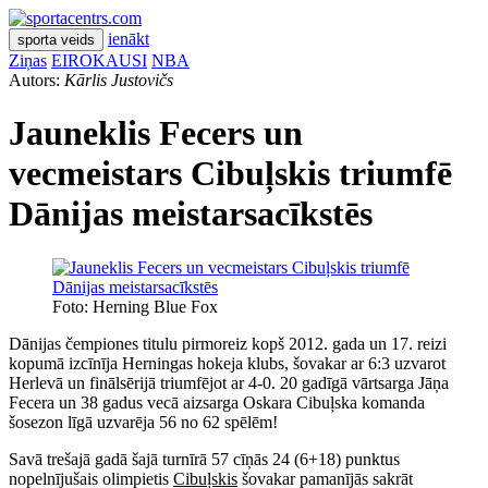
ienākt
sporta veids
Ziņas
EIROKAUSI
NBA
Autors:
Kārlis Justovičs
Jauneklis Fecers un
vecmeistars Cibuļskis triumfē
Dānijas meistarsacīkstēs
Foto: Herning Blue Fox
Dānijas čempiones titulu pirmoreiz kopš 2012. gada un 17. reizi
kopumā izcīnīja Herningas hokeja klubs, šovakar ar 6:3 uzvarot
Herlevā un finālsērijā triumfējot ar 4-0. 20 gadīgā vārtsarga Jāņa
Fecera un 38 gadus vecā aizsarga Oskara Cibuļska komanda
šosezon līgā uzvarēja 56 no 62 spēlēm!
Savā trešajā gadā šajā turnīrā 57 cīņās 24 (6+18) punktus
nopelnījušais olimpietis
Cibuļskis
šovakar pamanījās sakrāt