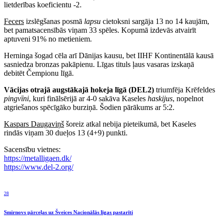
lietderības koeficientu -2.
Fecers
izslēgšanas posmā
lapsu
cietoksni sargāja 13 no 14 kaujām,
bet pamatsacensībās viņam 33 spēles. Kopumā izdevās atvairīt
aptuveni 91% no metieniem.
Herninga šogad cēla arī Dānijas kausu, bet IIHF Kontinentālā kausā
sasniedza bronzas pakāpienu. Līgas tituls ļaus vasaras izskaņā
debitēt Čempionu līgā.
Vācijas otrajā augstākajā hokeja līgā (DEL2)
triumfēja Krēfeldes
pingvīni
, kuri finālsērijā ar 4-0 sakāva Kaseles
haskijus
, nopelnot
atgriešanos spēcīgāko burziņā. Šodien pārākums ar 5:2.
Kaspars Daugaviņš
šoreiz atkal nebija pieteikumā, bet Kaseles
rindās viņam 30 dueļos 13 (4+9) punkti.
Sacensību vietnes:
https://metalligaen.dk/
https://www.del-2.org/
28
Smirnovs pārceļas uz Šveices Nacionālās līgas pastarīti