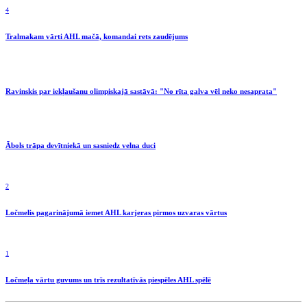
4
Tralmakam vārti AHL mačā, komandai rets zaudējums
Ravinskis par iekļaušanu olimpiskajā sastāvā: "No rīta galva vēl neko nesaprata"
Ābols trāpa devītniekā un sasniedz velna duci
2
Ločmelis pagarinājumā iemet AHL karjeras pirmos uzvaras vārtus
1
Ločmeļa vārtu guvums un trīs rezultatīvās piespēles AHL spēlē