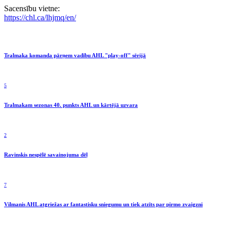
Sacensību vietne:
https://chl.ca/lhjmq/en/
Tralmaka komanda pārņem vadību AHL "play-off" sērijā
5
Tralmakam sezonas 40. punkts AHL un kārtējā uzvara
2
Ravinskis nespēlē savainojuma dēļ
7
Vilmanis AHL atgriežas ar fantastisku sniegumu un tiek atzīts par pirmo zvaigzni