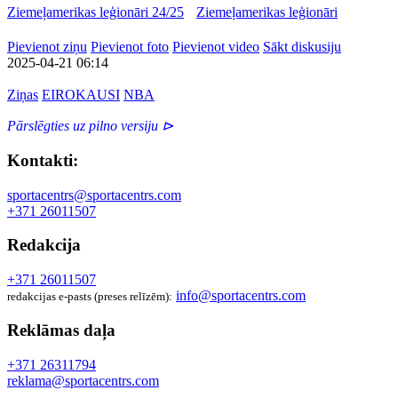
Ziemeļamerikas leģionāri 24/25
Ziemeļamerikas leģionāri
Pievienot ziņu
Pievienot foto
Pievienot video
Sākt diskusiju
2025-04-21 06:14
Ziņas
EIROKAUSI
NBA
Pārslēgties uz pilno versiju ⊳
Kontakti:
sportacentrs@sportacentrs.com
+371 26011507
Redakcija
+371 26011507
info@sportacentrs.com
redakcijas e-pasts (preses relīzēm):
Reklāmas daļa
+371 26311794
reklama@sportacentrs.com