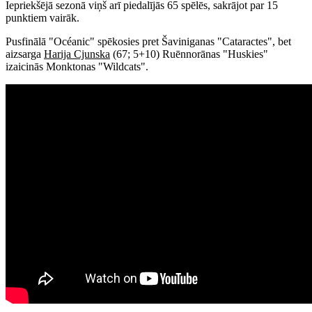
Iepriekšējā sezonā viņš arī piedalījās 65 spēlēs, sakrājot par 15
punktiem vairāk.
Pusfinālā "Océanic" spēkosies pret Šaviniganas "Cataractes", bet
aizsarga
Harija Cjunska
(67; 5+10) Ruēnnorānas "Huskies"
izaicinās Monktonas "Wildcats".