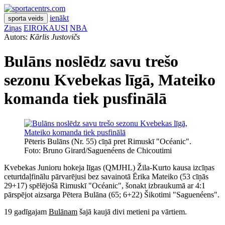
ienākt
sporta veids
Ziņas
EIROKAUSI
NBA
Autors:
Kārlis Justovičs
Bulāns noslēdz savu trešo
sezonu Kvebekas līgā, Mateiko
komanda tiek pusfinālā
Pēteris Bulāns (Nr. 55) cīņā pret Rimuskī "Océanic".
Foto: Bruno Girard/Saguenéens de Chicoutimi
Kvebekas Junioru hokeja līgas (QMJHL) Žila-Kurto kausa izcīņas
ceturtdaļfinālu pārvarējusi bez savainotā Ērika Mateiko (53 cīņās
29+17) spēlējošā Rimuskī "Océanic", šonakt izbraukumā ar 4:1
pārspējot aizsarga Pētera Bulāna (65; 6+22) Šikotimi "Saguenéens".
19 gadīgajam
Bulānam
šajā kaujā divi metieni pa vārtiem.