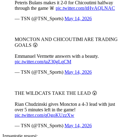
Peteris Bulans makes it 2-0 for Chicoutimi halfway
through the game 🚨
pic.twitter.com/itHvAQLNAC
— TSN (@TSN_Sports)
May 14, 2026
MONCTON AND CHICOUTIMI ARE TRADING
GOALS 😲
Emmanuel Vermette answers with a beauty.
pic.twitter.com/taZ30gLqCM
— TSN (@TSN_Sports)
May 14, 2026
THE WILDCATS TAKE THE LEAD 😲
Rian Chudzinski gives Moncton a 4-3 lead with just
over 5 minutes left in the game!
pic.twitter.com/qOgoKUzzXw
— TSN (@TSN_Sports)
May 14, 2026
Izmantotie resursi: