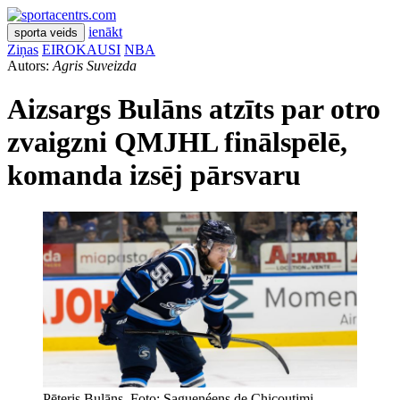
ienākt
sporta veids
Ziņas
EIROKAUSI
NBA
Autors:
Agris Suveizda
Aizsargs Bulāns atzīts par otro
zvaigzni QMJHL finālspēlē,
komanda izsēj pārsvaru
Pēteris Bulāns. Foto: Saguenéens de Chicoutimi