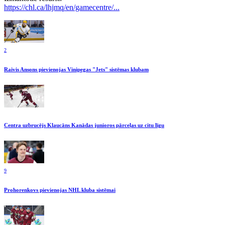
https://chl.ca/lhjmq/en/gamecentre/...
2
Raivis Ansons pievienojas Vinipegas "Jets" sistēmas klubam
Centra uzbrucējs Klaucāns Kanādas junioros pārceļas uz citu līgu
9
Prohorenkovs pievienojas NHL kluba sistēmai