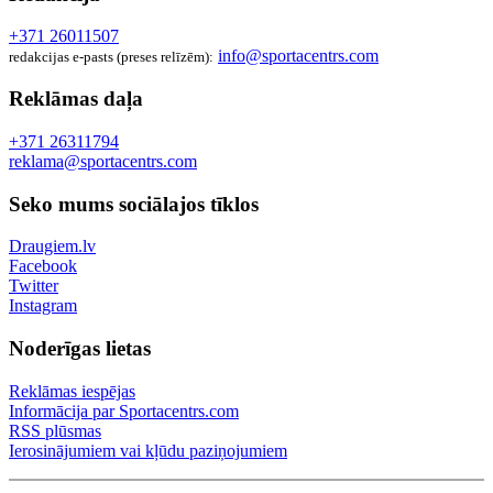
+371 26011507
info@sportacentrs.com
redakcijas e-pasts (preses relīzēm):
Reklāmas daļa
+371 26311794
reklama@sportacentrs.com
Seko mums sociālajos tīklos
Draugiem.lv
Facebook
Twitter
Instagram
Noderīgas lietas
Reklāmas iespējas
Informācija par Sportacentrs.com
RSS plūsmas
Ierosinājumiem vai kļūdu paziņojumiem