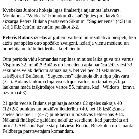
Kvebekas Junioru hokeja līgas finālsērijā atjaunots līdzsvars,
Monktonas "Wildcats" izbraukumā atspēlējoties pret latviešu
aizsarga Pētera Bulāna pārstāvēto Šikutimī "Sagueneens" (4:3) un
sērijā līdz četrām uzvarām panākot 2-2.
Pēteris Bulāns
izcēlās ar gūtiem vārtiem un rezultatīvu piespēli, tika
atzīts par spēles otro spožāko zvaigzni, izdarīja vienu metienu un
nopelnīja neitrālu lietderības koeficientu.
Otrā perioda vidū komandas nepilnas minūtes laikā guva trīs vārtus.
Vispirms 32. minūtē Bulāns no iemetiena apļa panāca 2:0, viesi 33
sekundes vēlāk deficītu samazināja, bet vēl pēc 21 sekundes,
asistējot arī Bulānam, "Sagueneens" atjaunoja divu ripu pārsvaru
(3:1). Bulāns laukumā bija visos trijos vārtos, un tāpat viņš bija
laukumā mača izšķirošajos vārtos 55. minūtē, kad "Wildcats" izrāva
uzvaru (4:3).
21 gadu vecais Bulāns regulārajā sezonā 62 spēlēs sakrāja 40
(12+28) punktus un pozitīvu lietderību +40, bet 18 izslēgšanas
spēlēs ticis pie 11 (4+7) punktiem un pozitīvas lietderības +14.
Nākamā finālspēle gaidāma naktī uz sestdienu, kad paredzēta arī
pirmā USHL finālspēle starp latviešu Renāra Bērzkalna un Linarda
Feldberga pārstāvētajām komandām.