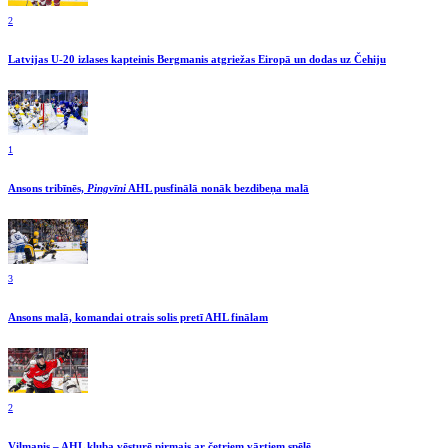
2
Latvijas U-20 izlases kapteinis Bergmanis atgriežas Eiropā un dodas uz Čehiju
1
Ansons tribīnēs,
Pingvīni
AHL pusfinālā nonāk bezdibeņa malā
3
Ansons malā, komandai otrais solis pretī AHL finālam
2
Vilmanis – AHL kluba vēsturē pirmais ar četriem vārtiem spēlē