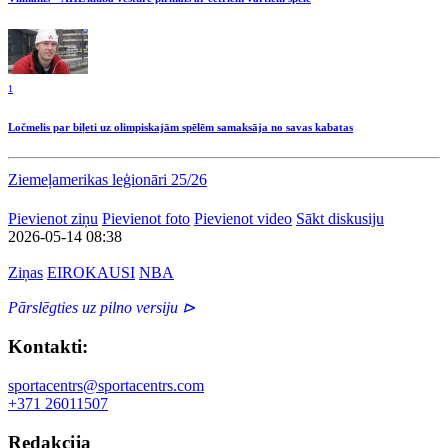
1
Ločmelis par biļeti uz olimpiskajām spēlēm samaksāja no savas kabatas
Ziemeļamerikas leģionāri 25/26
Pievienot ziņu
Pievienot foto
Pievienot video
Sākt diskusiju
2026-05-14 08:38
Ziņas
EIROKAUSI
NBA
Pārslēgties uz pilno versiju ⊳
Kontakti:
sportacentrs@sportacentrs.com
+371 26011507
Redakcija