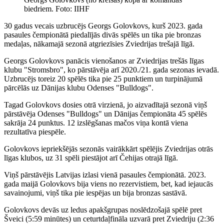
biedriem. Foto: IIHF
30 gadus vecais uzbrucējs Georgs Golovkovs, kurš 2023. gada
pasaules čempionātā piedalījās divās spēlēs un tika pie bronzas
medaļas, nākamajā sezonā atgriezīsies Zviedrijas trešajā līgā.
Georgs Golovkovs panācis vienošanos ar Zviedrijas trešās līgas
klubu "Stromsbro", ko pārstāvēja arī 2020./21. gada sezonas ievadā.
Uzbrucējs toreiz 20 spēlēs tika pie 25 punktiem un turpinājumā
pārcēlās uz Dānijas klubu Odenses "Bulldogs".
Tagad Golovkovs dosies otrā virzienā, jo aizvadītajā sezonā viņš
pārstāvēja Odenses "Bulldogs" un Dānijas čempionāta 45 spēlēs
sakrāja 24 punktus. 12 izslēgšanas mačos viņa kontā viena
rezultatīva piespēle.
Golovkovs iepriekšējās sezonās vairākkārt spēlējis Zviedrijas otrās
līgas klubos, uz 31 spēli piestājot arī Čehijas otrajā līgā.
Viņš pārstāvējis Latvijas izlasi vienā pasaules čempionātā. 2023.
gada maijā Golovkovs bija viens no rezervistiem, bet, kad iejaucās
savainojumi, viņš tika pie iespējas un bija bronzas sastāvā.
Golovkovs devās uz ledus apakšgrupas noslēdzošajā spēlē pret
Šveici (5:59 minūtes) un ceturtdaļfināla uzvarā pret Zviedriju (2:36