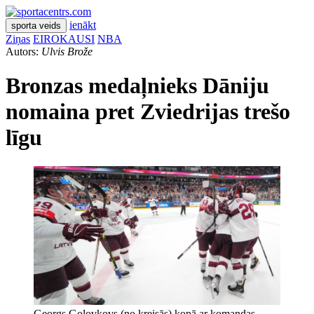
ienākt
sporta veids
Ziņas
EIROKAUSI
NBA
Autors:
Ulvis Brože
Bronzas medaļnieks Dāniju
nomaina pret Zviedrijas trešo
līgu
Georgs Golovkovs (no kreisās) kopā ar komandas