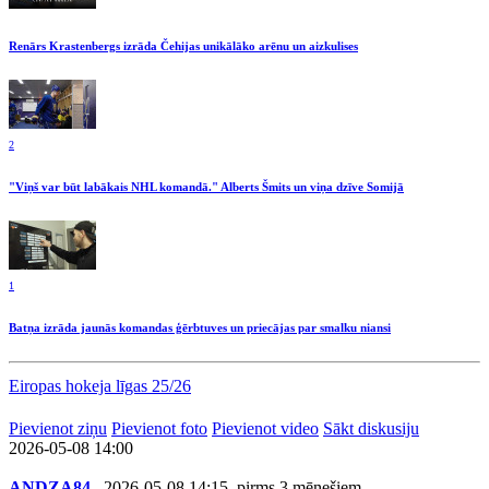
Renārs Krastenbergs izrāda Čehijas unikālāko arēnu un aizkulises
2
"Viņš var būt labākais NHL komandā." Alberts Šmits un viņa dzīve Somijā
1
Batņa izrāda jaunās komandas ģērbtuves un priecājas par smalku niansi
Eiropas hokeja līgas 25/26
Pievienot ziņu
Pievienot foto
Pievienot video
Sākt diskusiju
2026-05-08 14:00
ANDZA84
, 2026-05-08 14:15, pirms 3 mēnešiem