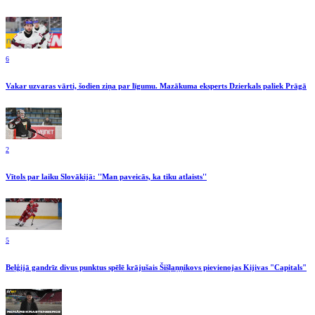
6
Vakar uzvaras vārti, šodien ziņa par līgumu. Mazākuma eksperts Dzierkals paliek Prāgā
2
Vītols par laiku Slovākijā: ''Man paveicās, ka tiku atlaists''
5
Beļģijā gandrīz divus punktus spēlē krājušais Šišļaņņikovs pievienojas Kijivas "Capitals"