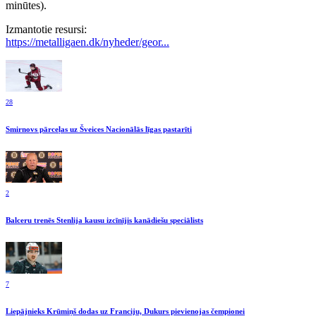
minūtes).
Izmantotie resursi:
https://metalligaen.dk/nyheder/geor...
28
Smirnovs pārceļas uz Šveices Nacionālās līgas pastarīti
2
Balceru trenēs Stenlija kausu izcīnījis kanādiešu speciālists
7
Liepājnieks Krūmiņš dodas uz Franciju, Dukurs pievienojas čempionei