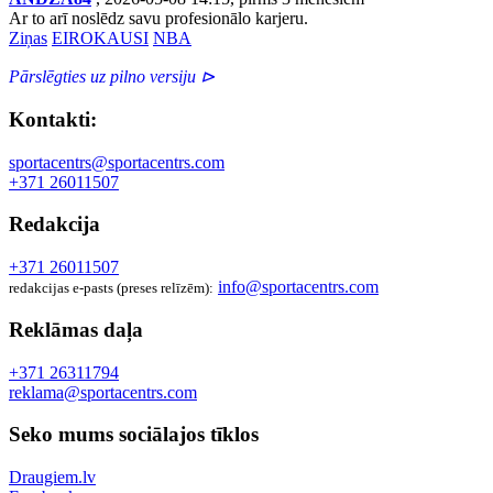
Ar to arī noslēdz savu profesionālo karjeru.
Ziņas
EIROKAUSI
NBA
Pārslēgties uz pilno versiju ⊳
Kontakti:
sportacentrs@sportacentrs.com
+371 26011507
Redakcija
+371 26011507
info@sportacentrs.com
redakcijas e-pasts (preses relīzēm):
Reklāmas daļa
+371 26311794
reklama@sportacentrs.com
Seko mums sociālajos tīklos
Draugiem.lv