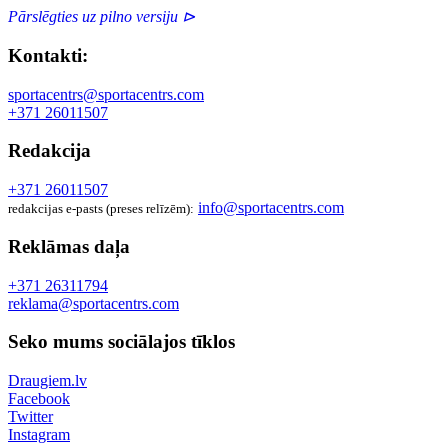
Pārslēgties uz pilno versiju ⊳
Kontakti:
sportacentrs@sportacentrs.com
+371 26011507
Redakcija
+371 26011507
info@sportacentrs.com
redakcijas e-pasts (preses relīzēm):
Reklāmas daļa
+371 26311794
reklama@sportacentrs.com
Seko mums sociālajos tīklos
Draugiem.lv
Facebook
Twitter
Instagram