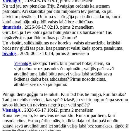
VienalgA
, 2026-06-16 21:01, pirms 2 mēnešiem
Nu tad jau tev pienākas Triju Zvaigžņu ordenis kā īstenam
patriotam. Arī skaudība par citu miljoniem tev piemīt, kā jau
latvietim pienākas. Un runa vispār gāja par ikdienas darbu, kuru
katrā atvaļinājumā pildīt valsts labā bez atlīdzības.
timurietis
, 2026-06-17 02:13, pirms 2 mēnešiem
Ģirt, bet, ja Tev katru gadu būtu jābrauc uz barikādēm? Tas
nepārvērstos par tādu rutīnas pasākumu?
Un vispāri, salīdzinājums nav korekts, valsts aizsardzība kritiskā
brīdī nav gluži tas pats, kas pārstāvēt valsti kādā sporta pasākumā.
bivalijs
, 2026-06-17 10:14, pirms 2 mēnešiem
VienalgA
rakstīja: Tiem, kuri pārmet hokejistiem, ka
viņi nebrauc uz pasaules čempionātu, vai jūs paši savā
atvaļinājuma laikā būtu gatavi valsts labā strādāt savu
ikdienas darbu bez atlīdzības? Pirms nosodīt citus,
atbildiet sev uz šo jautājumu.
Pilnīgu demagoģiju tu te raksti. Kuri tad būs tie muļķi, kuri brauks?
Tad jau nebūs neviena, kas spēlē izlasē, jo visi ir noguruši pa sezonu
savos klubos un neviens negrib par velti spēlēt?
VienalgA
, 2026-06-17 10:42, pirms 2 mēnešiem
Runa nav par to, ka neviens nebrauktu. Runa ir par tiem, kuri
nosoda citus. Esmu pārliecināts, ka liela daļa kritiķu paši nebūtu
gatavi savā atvaļinājumā iet strādāt valsts labā bez samaksas, tāpēc šī