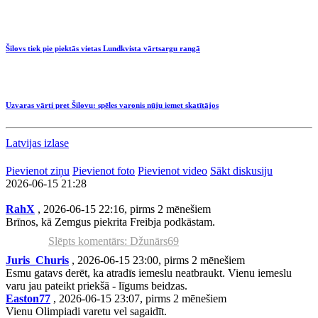
Šilovs tiek pie piektās vietas Lundkvista vārtsargu rangā
Uzvaras vārti pret Šilovu: spēles varonis nūju iemet skatītājos
Latvijas izlase
Pievienot ziņu
Pievienot foto
Pievienot video
Sākt diskusiju
2026-06-15 21:28
RahX
, 2026-06-15 22:16, pirms 2 mēnešiem
Brīnos, kā Zemgus piekrita Freibja podkāstam.
Slēpts komentārs: Džunārs69
Juris_Churis
, 2026-06-15 23:00, pirms 2 mēnešiem
Esmu gatavs derēt, ka atradīs iemeslu neatbraukt. Vienu iemeslu
varu jau pateikt priekšā - līgums beidzas.
Easton77
, 2026-06-15 23:07, pirms 2 mēnešiem
Vienu Olimpiadi varetu vel sagaidīt.