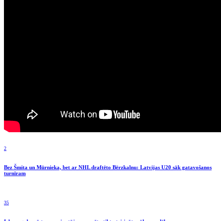
2
Bez Šmita un Mūrnieka, bet ar NHL draftēto Bērzkalnu: Latvijas U20 sāk gatavošanos
turnīram
35