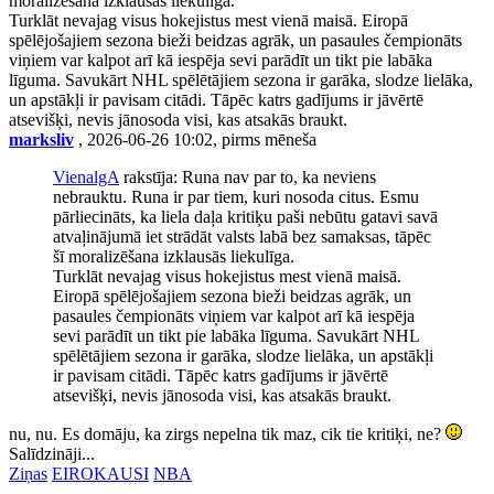
moralizēšana izklausās liekulīga.
Turklāt nevajag visus hokejistus mest vienā maisā. Eiropā
spēlējošajiem sezona bieži beidzas agrāk, un pasaules čempionāts
viņiem var kalpot arī kā iespēja sevi parādīt un tikt pie labāka
līguma. Savukārt NHL spēlētājiem sezona ir garāka, slodze lielāka,
un apstākļi ir pavisam citādi. Tāpēc katrs gadījums ir jāvērtē
atsevišķi, nevis jānosoda visi, kas atsakās braukt.
marksliv
, 2026-06-26 10:02, pirms mēneša
VienalgA
rakstīja: Runa nav par to, ka neviens
nebrauktu. Runa ir par tiem, kuri nosoda citus. Esmu
pārliecināts, ka liela daļa kritiķu paši nebūtu gatavi savā
atvaļinājumā iet strādāt valsts labā bez samaksas, tāpēc
šī moralizēšana izklausās liekulīga.
Turklāt nevajag visus hokejistus mest vienā maisā.
Eiropā spēlējošajiem sezona bieži beidzas agrāk, un
pasaules čempionāts viņiem var kalpot arī kā iespēja
sevi parādīt un tikt pie labāka līguma. Savukārt NHL
spēlētājiem sezona ir garāka, slodze lielāka, un apstākļi
ir pavisam citādi. Tāpēc katrs gadījums ir jāvērtē
atsevišķi, nevis jānosoda visi, kas atsakās braukt.
nu, nu. Es domāju, ka zirgs nepelna tik maz, cik tie kritiķi, ne?
Salīdzināji...
Ziņas
EIROKAUSI
NBA