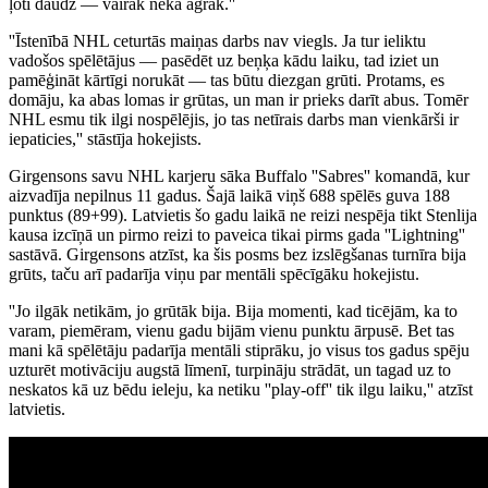
ļoti daudz — vairāk nekā agrāk.''
''Īstenībā NHL ceturtās maiņas darbs nav viegls. Ja tur ieliktu
vadošos spēlētājus — pasēdēt uz beņķa kādu laiku, tad iziet un
pamēģināt kārtīgi norukāt — tas būtu diezgan grūti. Protams, es
domāju, ka abas lomas ir grūtas, un man ir prieks darīt abus. Tomēr
NHL esmu tik ilgi nospēlējis, jo tas netīrais darbs man vienkārši ir
iepaticies,'' stāstīja hokejists.
Girgensons savu NHL karjeru sāka Buffalo ''Sabres'' komandā, kur
aizvadīja nepilnus 11 gadus. Šajā laikā viņš 688 spēlēs guva 188
punktus (89+99). Latvietis šo gadu laikā ne reizi nespēja tikt Stenlija
kausa izcīņā un pirmo reizi to paveica tikai pirms gada ''Lightning''
sastāvā. Girgensons atzīst, ka šis posms bez izslēgšanas turnīra bija
grūts, taču arī padarīja viņu par mentāli spēcīgāku hokejistu.
''Jo ilgāk netikām, jo grūtāk bija. Bija momenti, kad ticējām, ka to
varam, piemēram, vienu gadu bijām vienu punktu ārpusē. Bet tas
mani kā spēlētāju padarīja mentāli stiprāku, jo visus tos gadus spēju
uzturēt motivāciju augstā līmenī, turpināju strādāt, un tagad uz to
neskatos kā uz bēdu ieleju, ka netiku ''play-off'' tik ilgu laiku,'' atzīst
latvietis.