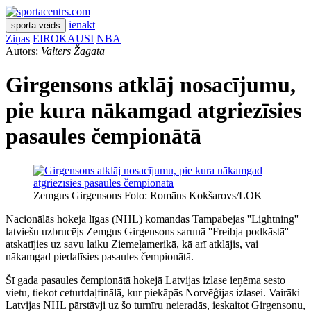
ienākt
sporta veids
Ziņas
EIROKAUSI
NBA
Autors:
Valters Žagata
Girgensons atklāj nosacījumu,
pie kura nākamgad atgriezīsies
pasaules čempionātā
Zemgus Girgensons Foto: Romāns Kokšarovs/LOK
Nacionālās hokeja līgas (NHL) komandas Tampabejas ''Lightning''
latviešu uzbrucējs Zemgus Girgensons sarunā ''Freibja podkāstā''
atskatījies uz savu laiku Ziemeļamerikā, kā arī atklājis, vai
nākamgad piedalīsies pasaules čempionātā.
Šī gada pasaules čempionātā hokejā Latvijas izlase ieņēma sesto
vietu, tiekot ceturtdaļfinālā, kur piekāpās Norvēģijas izlasei. Vairāki
Latvijas NHL pārstāvji uz šo turnīru neieradās, ieskaitot Girgensonu,