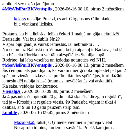
atbildiet sev uz šo jautājumu.
#MēsVisiParBKVentspils
, 2026-06-16 08:10, pirms 2 mēnešiem
keksss
rakstīja: Precizi, es ari. Girgensons Olimpiade
bija vienkarsi lielisks.
Protams, ka bija lielisks. Ielika čekeri 1.maiņā un gāja neitralizēt
Draizaitlu. Vai būs dublis Nr.2?
Vispār biju gaidījis vairāk iemeslus, lai nebrauktu . . .
Nu ceram uz Balinski un Vilmani, bet ja atpakaļ ir Barkovs, tad tā
jau būs cita Florida un var tālu aizspēlēties Stenlija kapā.
Rodrigo, lai laba veselība un izdodas noturēties vēl NHL!
#MēsVisiParBKVentspils
, 2026-06-16 08:13, pirms 2 mēnešiem
Šis čempionāts parādīja to, ka varam mierīgi nokomplektēt pat jau 2
spēkam vienādas izlases. Ja pretīm liktu tos spēlētājus, kuri dažādu
iemeslu dēļ nebija izlasē (traumas, nevēlēšanās vai atskaitīti).
Kā saka, veidojas konkurence.
VienalgA
, 2026-06-16 09:38, pirms 2 mēnešiem
Ja 4 pasaules čempionāti 20 gadu laikā skaitās "diezgan regulāri",
tad jā – Krosbijs ir regulārs viesis. 😅 Patiesībā viņam ir tikai 4
dalības, ar 9 un 10 gadu pauzēm starp tām.
knaible
, 2026-06-16 09:45, pirms 2 mēnešiem
MazaFaka5
rakstīja: Ģimene vienmēr ir pirmajā vietā!
Nesaprotu idiotus, kuriem ir savādāk. Priekš kam jums