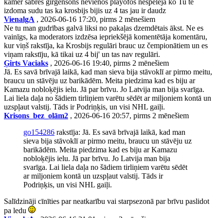
kamer sabres girgensons nevienos playofos nespeleja ko Tu te
izdoma sudu tas ka krosbijs bijis uz 4 tas jau ir daudz
VienalgA
, 2026-06-16 17:20, pirms 2 mēnešiem
Ne tu man gudrības galvā liksi no pakaļas dzemdētais ākst. Ne es
vainīgs, ka moderators izdzēsa iepriekšējā komentētāja komentāru,
kur viņš rakstīja, ka Krosbijs regulāri brauc uz čempionātiem un es
viņam rakstīju, kā tikai uz 4 bij' un tas nav regulāri.
Ģirts Vaciaks
, 2026-06-16 19:40, pirms 2 mēnešiem
Jā. Es savā brīvajā laikā, kad man sieva bija stāvoklī ar pirmo meitu,
braucu un stāvēju uz barikādēm. Meita piedzima kad es biju ar
Kamazu nobloķējis ielu. Jā par brīvu. Jo Latvija man bija svarīga.
Lai liela daļa no šādiem tirliņiem varētu sēdēt ar miljoniem kontā un
uzspļaut valstij. Tāds ir Podriņķis, un visi NHL gaiļi.
Krisons_bez_olām2
, 2026-06-16 20:57, pirms 2 mēnešiem
go154286
rakstīja: Jā. Es savā brīvajā laikā, kad man
sieva bija stāvoklī ar pirmo meitu, braucu un stāvēju uz
barikādēm. Meita piedzima kad es biju ar Kamazu
nobloķējis ielu. Jā par brīvu. Jo Latvija man bija
svarīga. Lai liela daļa no šādiem tirliņiem varētu sēdēt
ar miljoniem kontā un uzspļaut valstij. Tāds ir
Podriņķis, un visi NHL gaiļi.
Salīdzināji cīnīties par neatkarību vai starpsezonā par brīvu paslidot
pa ledu