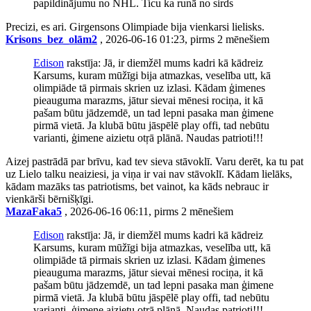
papildinājumu no NHL. Ticu ka runā no sirds
Precizi, es ari. Girgensons Olimpiade bija vienkarsi lielisks.
Krisons_bez_olām2
, 2026-06-16 01:23, pirms 2 mēnešiem
Edison
rakstīja: Jā, ir diemžēl mums kadri kā kādreiz
Karsums, kuram mūžīgi bija atmazkas, veselība utt, kā
olimpiāde tā pirmais skrien uz izlasi. Kādam ģimenes
pieauguma marazms, jātur sievai mēnesi rociņa, it kā
pašam būtu jādzemdē, un tad lepni pasaka man ģimene
pirmā vietā. Ja klubā būtu jāspēlē play offi, tad nebūtu
varianti, ģimene aizietu otŗā plānā. Naudas patrioti!!!
Aizej pastrādā par brīvu, kad tev sieva stāvoklī. Varu derēt, ka tu pat
uz Lielo talku neaiziesi, ja viņa ir vai nav stāvoklī. Kādam lielāks,
kādam mazāks tas patriotisms, bet vainot, ka kāds nebrauc ir
vienkārši bērnišķīgi.
MazaFaka5
, 2026-06-16 06:11, pirms 2 mēnešiem
Edison
rakstīja: Jā, ir diemžēl mums kadri kā kādreiz
Karsums, kuram mūžīgi bija atmazkas, veselība utt, kā
olimpiāde tā pirmais skrien uz izlasi. Kādam ģimenes
pieauguma marazms, jātur sievai mēnesi rociņa, it kā
pašam būtu jādzemdē, un tad lepni pasaka man ģimene
pirmā vietā. Ja klubā būtu jāspēlē play offi, tad nebūtu
varianti, ģimene aizietu otŗā plānā. Naudas patrioti!!!