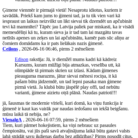
Ģimene vienmēr ir pirmajā vietā! Nesaprotu idiotus, kuriem ir
savādāk. Priekš kam jums to ģimeni tad, ja tu tik vien vari kā
iespraust un laikus neizvilkt un likt sievai tik dzemdēt un apčubināt
tevi kā mammītei? Tāpēc jau Latvija paliek par miskasti, ka ir visādi
memesdēliņi kā tu, kuram sieva ja ir tad tam lai mazgātu tavas
netīrās apenes un zeķes un lai apčubinātu, kamēr pats sūc aliņu ar
čomiem domādams ka ir pats lielākais nazis ģimenē.
Ceilons
, 2026-06-16 06:46, pirms 2 mēnešiem
Edison
rakstīja: Jā, ir diemžēl mums kadri kā kādreiz
Karsums, kuram mūžīgi bija atmazkas, veselība utt, kā
olimpiāde tā pirmais skrien uz izlasi. Kādam ģimenes
pieauguma marazms, jātur sievai mēnesi rociņa, it kā
pašam būtu jādzemdē, un tad lepni pasaka man ģimene
pirmā vietā. Ja klubā būtu jāspēlē play offi, tad nebūtu
varianti, ģimene aizietu otŗā plānā. Naudas patrioti!!!
jā, šausmas tie modernie vīrieši, kuri domā, ka viņu funkcija ir
ģimenē ir kaut kas vairāk par naudas iedošanu un iekšā beigšanu.
mūsu laikā tā nebija, ne?
VienalgA
, 2026-06-16 07:59, pirms 2 mēnešiem
Tiem, kuri pārmet hokejistiem, ka viņi nebrauc uz pasaules
čempionātu, vai jūs paši savā atvaļinājuma laikā būtu gatavi valsts
labā strādāt savu ikdienas darbu bez atlīdzības? Pirms nosodīt citus,