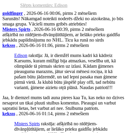
Slēpts komentārs: Edison
goldfinger
, 2026-06-16 00:06, pirms 2 mēnešiem
Sarunāts! Nākamgad noteikti noderēs džeki no aizokeāna, jo būs
smaga grupa. Vācieši mums gribēs atriebties!
Misters Spirts
, 2026-06-16 00:39, pirms 2 mēnešiem
atšķirībā no nīdējiem-dīvānpļūtītājiem, ar lielāko prieku gaidīšu
jebkādu papildinājumu no NHL. Ticu ka runā no sirds
keksss
, 2026-06-16 01:06, pirms 2 mēnešiem
Edison
rakstīja: Jā, ir diemžēl mums kadri kā kādreiz
Karsums, kuram mūžīgi bija atmazkas, veselība utt, kā
olimpiāde tā pirmais skrien uz izlasi. Kādam ģimenes
pieauguma marazms, jātur sievai mēnesi rociņa, it kā
pašam būtu jādzemdē, un tad lepni pasaka man ģimene
pirmā vietā. Ja klubā būtu jāspēlē play offi, tad nebūtu
varianti, ģimene aizietu otŗā plānā. Naudas patrioti!!!
Jaa, Ir diemzel mums tadi auna pieres kaa Tu, kas neko no dzives
nesaprot un tikai pluuti stulbus komentus. Pieaugsi un varbut
sapratisi lietas, bet varbut ari nee. Stulbuma patriots.
keksss
, 2026-06-16 01:14, pirms 2 mēnešiem
Misters Spirts
rakstīja: atšķirībā no nīdējiem-
dīvānpļūtītājiem, ar lielāko prieku gaidīšu jebkādu