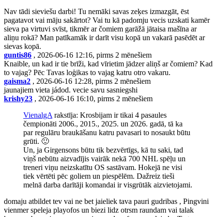
Nav tādi sieviešu darbi! Tu nemāki savas zeķes izmazgāt, ēst
pagatavot vai māju sakārtot? Vai tu kā padomju vecis uzskati kamēr
sieva pa virtuvi svīst, tikmēr ar čomiem garāžā jātaisa mašīna ar
aliņu rokā? Man patīkamāk ir darīt visu kopā un vakarā pasēdēt ar
sievas kopā.
guntis86
, 2026-06-16 12:16, pirms 2 mēnešiem
Knaible, un kad ir tie brīži, kad vīrietim jādzer aliņš ar čomiem? Kad
to vajag? Pēc Tavas loģikas to vajag katru otro vakaru.
gaisma2
, 2026-06-16 12:28, pirms 2 mēnešiem
jaunajiem vieta jádod. vecie savu sasniegshi
krishy23
, 2026-06-16 16:10, pirms 2 mēnešiem
VienalgA
rakstīja: Krosbijam ir tikai 4 pasaules
čempionāti 2006., 2015., 2025. un 2026. gadā, tā ka
par regulāru braukāšanu katru pavasari to nosaukt būtu
grūti. 🙂
Un, ja Girgensons būtu tik bezvērtīgs, kā tu saki, tad
viņš nebūtu aizvadījis vairāk nekā 700 NHL spēļu un
treneri viņu neizskatītu OS sastāvam. Hokejā ne visi
tiek vērtēti pēc goliem un piespēlēm. Dažreiz tieši
melnā darba darītāji komandai ir visgrūtāk aizvietojami.
domaju atbildet tev vai ne bet jaieliek tava pauri gudribas , Pingvini
vienmer speleja playofos un biezi lidz otrsm raundam vai talak