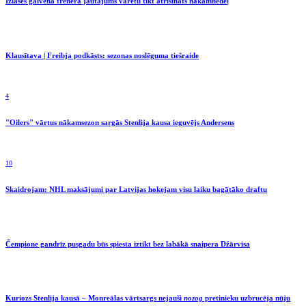
Izlases galvenā trenera jautājums varētu tikt atrisināts nākamnedēļ
Klausītava | Freibja podkāsts: sezonas noslēguma tiešraide
4
"Oilers" vārtus nākamsezon sargās Stenlija kausa ieguvējs Andersens
10
Skaidrojam: NHL maksājumi par Latvijas hokejam visu laiku bagātāko draftu
Čempione gandrīz pusgadu būs spiesta iztikt bez labākā snaipera Džārvisa
Kuriozs Stenlija kausā – Monreālas vārtsargs nejauši
nozog
pretinieku uzbrucēja nūju