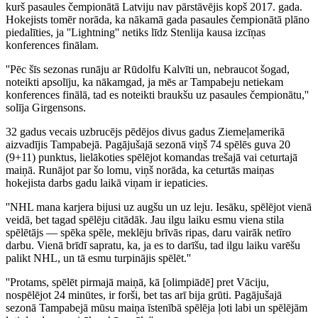
kurš pasaules čempionātā Latviju nav pārstāvējis kopš 2017. gada.
Hokejists tomēr norāda, ka nākamā gada pasaules čempionātā plāno
piedalīties, ja ''Lightning'' netiks līdz Stenlija kausa izcīņas
konferences finālam.
''Pēc šīs sezonas runāju ar Rūdolfu Kalvīti un, nebraucot šogad,
noteikti apsolīju, ka nākamgad, ja mēs ar Tampabeju netiekam
konferences finālā, tad es noteikti braukšu uz pasaules čempionātu,''
solīja Girgensons.
32 gadus vecais uzbrucējs pēdējos divus gadus Ziemeļamerikā
aizvadījis Tampabejā. Pagājušajā sezonā viņš 74 spēlēs guva 20
(9+11) punktus, lielākoties spēlējot komandas trešajā vai ceturtajā
maiņā. Runājot par šo lomu, viņš norāda, ka ceturtās maiņas
hokejista darbs gadu laikā viņam ir iepaticies.
''NHL mana karjera bijusi uz augšu un uz leju. Iesāku, spēlējot vienā
veidā, bet tagad spēlēju citādāk. Jau ilgu laiku esmu viena stila
spēlētājs — spēka spēle, meklēju brīvās ripas, daru vairāk netīro
darbu. Vienā brīdī sapratu, ka, ja es to darīšu, tad ilgu laiku varēšu
palikt NHL, un tā esmu turpinājis spēlēt.''
''Protams, spēlēt pirmajā maiņā, kā [olimpiādē] pret Vāciju,
nospēlējot 24 minūtes, ir forši, bet tas arī bija grūti. Pagājušajā
sezonā Tampabejā mūsu maiņa īstenībā spēlēja ļoti labi un spēlējām