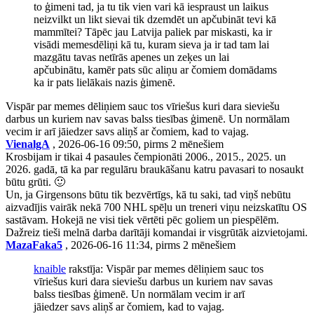
to ģimeni tad, ja tu tik vien vari kā iespraust un laikus
neizvilkt un likt sievai tik dzemdēt un apčubināt tevi kā
mammītei? Tāpēc jau Latvija paliek par miskasti, ka ir
visādi memesdēliņi kā tu, kuram sieva ja ir tad tam lai
mazgātu tavas netīrās apenes un zeķes un lai
apčubinātu, kamēr pats sūc aliņu ar čomiem domādams
ka ir pats lielākais nazis ģimenē.
Vispār par memes dēliņiem sauc tos vīriešus kuri dara sieviešu
darbus un kuriem nav savas balss tiesības ģimenē. Un normālam
vecim ir arī jāiedzer savs aliņš ar čomiem, kad to vajag.
VienalgA
, 2026-06-16 09:50, pirms 2 mēnešiem
Krosbijam ir tikai 4 pasaules čempionāti 2006., 2015., 2025. un
2026. gadā, tā ka par regulāru braukāšanu katru pavasari to nosaukt
būtu grūti. 🙂
Un, ja Girgensons būtu tik bezvērtīgs, kā tu saki, tad viņš nebūtu
aizvadījis vairāk nekā 700 NHL spēļu un treneri viņu neizskatītu OS
sastāvam. Hokejā ne visi tiek vērtēti pēc goliem un piespēlēm.
Dažreiz tieši melnā darba darītāji komandai ir visgrūtāk aizvietojami.
MazaFaka5
, 2026-06-16 11:34, pirms 2 mēnešiem
knaible
rakstīja: Vispār par memes dēliņiem sauc tos
vīriešus kuri dara sieviešu darbus un kuriem nav savas
balss tiesības ģimenē. Un normālam vecim ir arī
jāiedzer savs aliņš ar čomiem, kad to vajag.