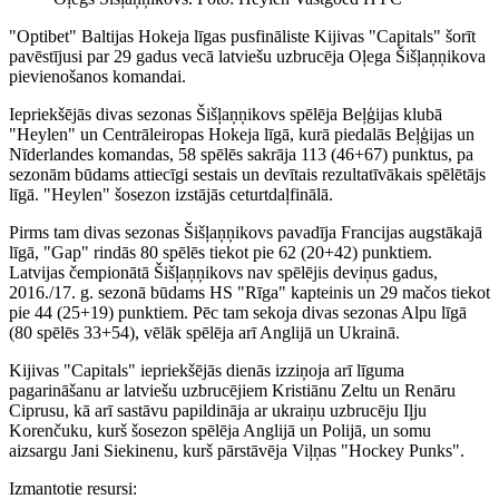
"Optibet" Baltijas Hokeja līgas pusfināliste Kijivas "Capitals" šorīt
pavēstījusi par 29 gadus vecā latviešu uzbrucēja Oļega Šišļaņņikova
pievienošanos komandai.
Iepriekšējās divas sezonas Šišļaņņikovs spēlēja Beļģijas klubā
"Heylen" un Centrāleiropas Hokeja līgā, kurā piedalās Beļģijas un
Nīderlandes komandas, 58 spēlēs sakrāja 113 (46+67) punktus, pa
sezonām būdams attiecīgi sestais un devītais rezultatīvākais spēlētājs
līgā. "Heylen" šosezon izstājās ceturtdaļfinālā.
Pirms tam divas sezonas Šišļaņņikovs pavadīja Francijas augstākajā
līgā, "Gap" rindās 80 spēlēs tiekot pie 62 (20+42) punktiem.
Latvijas čempionātā Šišļaņņikovs nav spēlējis deviņus gadus,
2016./17. g. sezonā būdams HS "Rīga" kapteinis un 29 mačos tiekot
pie 44 (25+19) punktiem. Pēc tam sekoja divas sezonas Alpu līgā
(80 spēlēs 33+54), vēlāk spēlēja arī Anglijā un Ukrainā.
Kijivas "Capitals" iepriekšējās dienās izziņoja arī līguma
pagarināšanu ar latviešu uzbrucējiem Kristiānu Zeltu un Renāru
Ciprusu, kā arī sastāvu papildināja ar ukraiņu uzbrucēju Iļju
Korenčuku, kurš šosezon spēlēja Anglijā un Polijā, un somu
aizsargu Jani Siekinenu, kurš pārstāvēja Viļņas "Hockey Punks".
Izmantotie resursi: