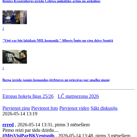
Renārs Krastenbergs izrāda Čehijas unikālāko arēnu un aizkulises
2
"Viņš var būt labākais NHL komandā." Alberts Šmits un viņa dzīve Somijā
1
Batņa izrāda jaunās komandas ģērbtuves un priecājas par smalku niansi
Eiropas hokeja līgas 25/26
LČ starpsezona 2026
Pievienot ziņu
Pievienot foto
Pievienot video
Sākt diskusiju
2026-05-14 13:19
erred
, 2026-05-14 13:31, pirms 3 mēnešiem
Pirmo reizi par tādu dzirdu....
#MēsVisiParBKVentspils
, 2026-05-14 13:48, pirms 3 mēnešiem