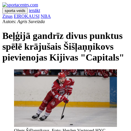
ienākt
sporta veids
Ziņas
EIROKAUSI
NBA
Autors:
Agris Suveizda
Beļģijā gandrīz divus punktus
spēlē krājušais Šišļaņņikovs
pievienojas Kijivas "Capitals"
Oļegs Šišļaņņikovs. Foto: Heylen Vastgoed HYC