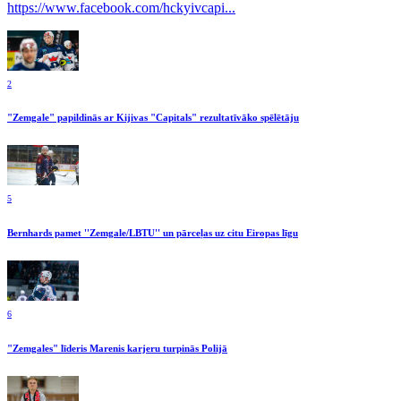
https://www.facebook.com/hckyivcapi...
2
"Zemgale" papildinās ar Kijivas "Capitals" rezultatīvāko spēlētāju
5
Bernhards pamet ''Zemgale/LBTU'' un pārceļas uz citu Eiropas līgu
6
"Zemgales" līderis Marenis karjeru turpinās Polijā