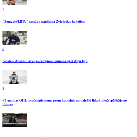
7
"Zemgale/LBTU" sastāvu papildina Zviedrijas hokejists
6
Kristers Ansons Latvijas čempioni nomaina pret Alpu līgu
3
Pārmaiņas OHL vicečempioniem: prom kapteinis un vairāki līderi, vietā spēlētājs no
Polijas