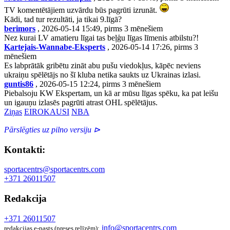
TV komentētājiem uzvārdu būs pagrūti izrunāt.
Kādi, tad tur rezultāti, ja tikai 9.līgā?
berimors
, 2026-05-14 15:49, pirms 3 mēnešiem
Nez kurai LV amatieru līgai tas beļģu līgas līmenis atbilstu?!
Kartejais-Wannabe-Eksperts
, 2026-05-14 17:26, pirms 3
mēnešiem
Es labprātāk gribētu zināt abu pušu viedokļus, kāpēc neviens
ukraiņu spēlētājs no šī kluba netika saukts uz Ukrainas izlasi.
guntis86
, 2026-05-15 12:24, pirms 3 mēnešiem
Piebalsoju KW Ekspertam, un kā ar mūsu līgas spēku, ka pat leišu
un igauņu izlasēs pagrūti atrast OHL spēlētājus.
Ziņas
EIROKAUSI
NBA
Pārslēgties uz pilno versiju ⊳
Kontakti:
sportacentrs@sportacentrs.com
+371 26011507
Redakcija
+371 26011507
info@sportacentrs.com
redakcijas e-pasts (preses relīzēm):