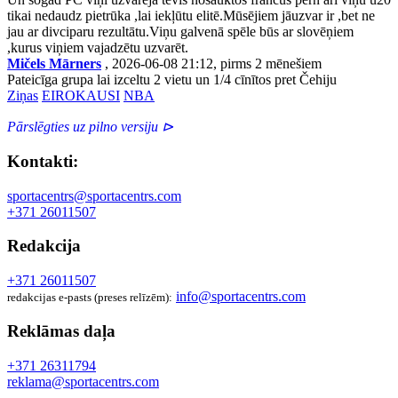
tikai nedaudz pietrūka ,lai iekļūtu elitē.Mūsējiem jāuzvar ir ,bet ne
jau ar divciparu rezultātu.Viņu galvenā spēle būs ar slovēņiem
,kurus viņiem vajadzētu uzvarēt.
Mičels Mārners
, 2026-06-08 21:12, pirms 2 mēnešiem
Pateicīga grupa lai izceltu 2 vietu un 1/4 cīnītos pret Čehiju
Ziņas
EIROKAUSI
NBA
Pārslēgties uz pilno versiju ⊳
Kontakti:
sportacentrs@sportacentrs.com
+371 26011507
Redakcija
+371 26011507
info@sportacentrs.com
redakcijas e-pasts (preses relīzēm):
Reklāmas daļa
+371 26311794
reklama@sportacentrs.com