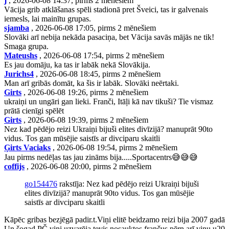
j
, 2026-06-08 14:37, pirms 2 mēnešiem
Vācija grib atklāšanas spēli stadionā pret Šveici, tas ir galvenais
iemesls, lai mainītu grupas.
sjamba
, 2026-06-08 17:05, pirms 2 mēnešiem
Slovāki arī nebija nekāda pasaciņa, bet Vācija savās mājās ne tik!
Smaga grupa.
Mateushs
, 2026-06-08 17:54, pirms 2 mēnešiem
Es jau domāju, ka tas ir labāk nekā Slovākija.
Jurichs4
, 2026-06-08 18:45, pirms 2 mēnešiem
Man arī gribās domāt, ka šis ir labāk. Slovāki neērtaki.
Girts
, 2026-06-08 19:26, pirms 2 mēnešiem
ukraiņi un ungāri gan lieki. Franči, Itāļi kā nav tikuši? Tie vismaz
prātā cienīgi spēlēt
Girts
, 2026-06-08 19:39, pirms 2 mēnešiem
Nez kad pēdējo reizi Ukraiņi bijuši elites divīzijā? manuprāt 90to
vidus. Tos gan mūsējie saistīs ar divciparu skaitli
Ģirts Vaciaks
, 2026-06-08 19:54, pirms 2 mēnešiem
Jau pirms nedēļas tas jau zināms bija.....Sportacentrs😅😅😅
coffijs
, 2026-06-08 20:00, pirms 2 mēnešiem
go154476
rakstīja: Nez kad pēdējo reizi Ukraiņi bijuši
elites divīzijā? manuprāt 90to vidus. Tos gan mūsējie
saistīs ar divciparu skaitli
Kāpēc gribas bezjēgā padir.t.Viņi elitē beidzamo reizi bija 2007 gadā
Un šogad PČ viņi uzvarēja tevis nosauktos frančus pērn arī viņu u20