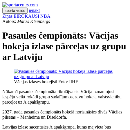
ienākt
sporta veids
Ziņas
EIROKAUSI
NBA
Autors:
Matīss Kleinbergs
Pasaules čempionāts: Vācijas
hokeja izlase pārceļas uz grupu
ar Latviju
Vācijas izlases hokejisti Foto: IIHF
Nākamā pasaules čempionāta rīkotājvalsts Vācija izmantojusi
iespēju veikt rokādi grupu sadalījumos, savu hokeja valstsvienību
pārceļot uz A apakšgrupu.
2027. gada pasaules čempionāts hokejā norisināsies divās Vācijas
pilsētās – Manheimā un Diseldorfā.
Latvijas izlase sacentīsies A apakšgrupā, kuras mājvieta būs