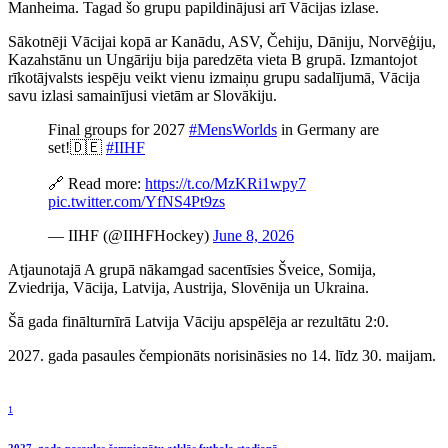
Manheima. Tagad šo grupu papildinājusi arī Vācijas izlase.
Sākotnēji Vācijai kopā ar Kanādu, ASV, Čehiju, Dāniju, Norvēģiju,
Kazahstānu un Ungāriju bija paredzēta vieta B grupā. Izmantojot
rīkotājvalsts iespēju veikt vienu izmaiņu grupu sadalījumā, Vācija
savu izlasi samainījusi vietām ar Slovākiju.
Final groups for 2027
#MensWorlds
in Germany are
set!🇩🇪
#IIHF
🔗 Read more:
https://t.co/MzKRi1wpy7
pic.twitter.com/YfNS4Pt9zs
— IIHF (@IIHFHockey)
June 8, 2026
Atjaunotajā A grupā nākamgad sacentīsies Šveice, Somija,
Zviedrija, Vācija, Latvija, Austrija, Slovēnija un Ukraina.
Šā gada finālturnīrā Latvija Vāciju apspēlēja ar rezultātu 2:0.
2027. gada pasaules čempionāts norisināsies no 14. līdz 30. maijam.
1
2027. gada pasaules čempionātu atklās futbola stadionā