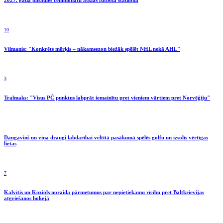
10
Vilmanis: "Konkrēts mērķis – nākamsezon biežāk spēlēt NHL nekā AHL"
3
Tralmaks: "Visus PČ punktus labprāt iemainītu pret vieniem vārtiem pret Norvēģiju"
Daugaviņš un viņa draugi labdarībai veltītā pasākumā spēlēs golfu un izsolīs vērtīgas
lietas
7
Kalvītis un Koziols noraida pārmetumus par nepietiekamu rīcību pret Baltkrievijas
atgriešanos hokejā