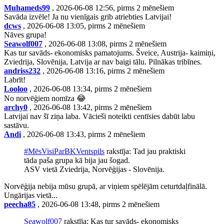
Muhameds99
, 2026-06-08 12:56, pirms 2 mēnešiem
Savāda izvēle! Ja nu vienīgais grib atriebties Latvijai!
dcws
, 2026-06-08 13:05, pirms 2 mēnešiem
Nāves grupa!
Seawolf007
, 2026-06-08 13:08, pirms 2 mēnešiem
Kas tur savāds- ekonomisks pamatojums. Šveice, Austrija- kaimiņi,
Zviedrija, Slovēnija, Latvija ar nav baigi tālu. Pilnākas tribīnes.
andriss232
, 2026-06-08 13:16, pirms 2 mēnešiem
Labrīt!
Looloo
, 2026-06-08 13:34, pirms 2 mēnešiem
No norvēģiem nomīza 😂
archy0
, 2026-06-08 13:42, pirms 2 mēnešiem
Latvijai nav šī ziņa laba. Vācieši noteikti centīsies dabūt labu
sastāvu.
Andi
, 2026-06-08 13:43, pirms 2 mēnešiem
#MēsVisiParBKVentspils
rakstīja: Tad jau praktiski
tāda paša grupa kā bija jau šogad.
ASV vietā Zviedrija, Norvēģijas - Slovēnija.
Norvēģija nebija mūsu grupā, ar viņiem spēlējām ceturtdaļfinālā.
Ungārijas vietā...
peecha85
, 2026-06-08 13:48, pirms 2 mēnešiem
Seawolf007
rakstīja: Kas tur savāds- ekonomisks