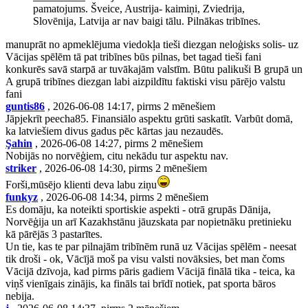
pamatojums. Šveice, Austrija- kaimiņi, Zviedrija,
Slovēnija, Latvija ar nav baigi tālu. Pilnākas tribīnes.
manuprāt no apmeklējuma viedokļa tieši diezgan neloģisks solis- uz
Vācijas spēlēm tā pat tribīnes būs pilnas, bet tagad tieši fani
konkurēs savā starpā ar tuvākajām valstīm. Būtu palikuši B grupā un
A grupā tribīnes diezgan labi aizpildītu faktiski visu pārējo valstu
fani
guntis86
, 2026-06-08 14:17, pirms 2 mēnešiem
Jāpjekrīt peecha85. Finansiālo aspektu grūti saskatīt. Varbūt domā,
ka latviešiem divus gadus pēc kārtas jau nezaudēs.
Şahin
, 2026-06-08 14:27, pirms 2 mēnešiem
Nobijās no norvēģiem, citu nekādu tur aspektu nav.
striker
, 2026-06-08 14:30, pirms 2 mēnešiem
Forši,mūsējo klienti deva labu ziņu
funkyz
, 2026-06-08 14:34, pirms 2 mēnešiem
Es domāju, ka noteikti sportiskie aspekti - otrā grupās Dānija,
Norvēģija un arī Kazakhstānu jāuzskata par nopietnāku pretinieku
kā pārējās 3 pastarītes.
Un tie, kas te par pilnajām tribīnēm runā uz Vācijas spēlēm - neesat
tik droši - ok, Vācījā moš pa visu valsti novāksies, bet man čoms
Vācijā dzīvoja, kad pirms pāris gadiem Vācijā finālā tika - teica, ka
viņš vienīgais zinājis, ka fināls tai brīdī notiek, pat sporta bāros
nebija.