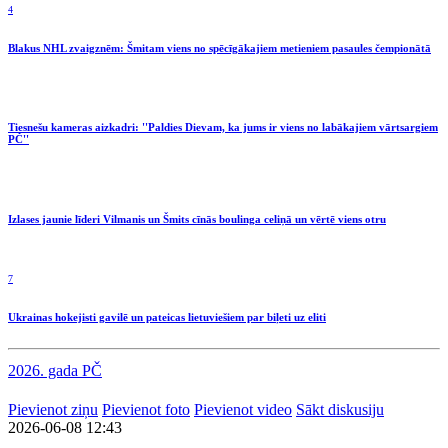
4
Blakus NHL zvaigznēm: Šmitam viens no spēcīgākajiem metieniem pasaules čempionātā
Tiesnešu kameras aizkadri: ''Paldies Dievam, ka jums ir viens no labākajiem vārtsargiem
PČ''
Izlases jaunie līderi Vilmanis un Šmits cīnās boulinga celiņā un vērtē viens otru
7
Ukrainas hokejisti gavilē un pateicas lietuviešiem par biļeti uz eliti
2026. gada PČ
Pievienot ziņu
Pievienot foto
Pievienot video
Sākt diskusiju
2026-06-08 12:43