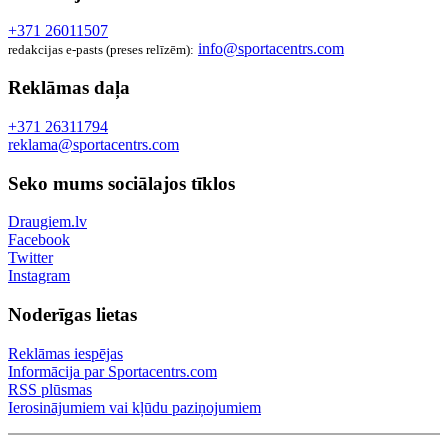
+371 26011507
info@sportacentrs.com
redakcijas e-pasts (preses relīzēm):
Reklāmas daļa
+371 26311794
reklama@sportacentrs.com
Seko mums sociālajos tīklos
Draugiem.lv
Facebook
Twitter
Instagram
Noderīgas lietas
Reklāmas iespējas
Informācija par Sportacentrs.com
RSS plūsmas
Ierosinājumiem vai kļūdu paziņojumiem