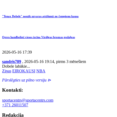
"Tenax Dobele" nonāk uzvaras attālumā no čempionu kausa
Ogres handbolisti viesos izcīna Virslīgas bronzas godalgas
2026-05-16 17:39
sandris789
, 2026-05-16 19:14, pirms 3 mēnešiem
Dobele labākie...
Ziņas
EIROKAUSI
NBA
Pārslēgties uz pilno versiju ⊳
Kontakti:
sportacentrs@sportacentrs.com
+371 26011507
Redakcija