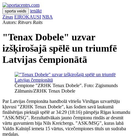
ienākt
sporta veids
Ziņas
EIROKAUSI
NBA
Autors:
Ritvars Raits
"Tenax Dobele" uzvar
izšķirošajā spēlē un triumfē
Latvijas čempionātā
Čempione "ZRHK Tenax Dobele". Foto: Zigismunds
Zālmanis/ZRHK Tenax Dobele
Par Latvijas čempionāta handbolā vīriešu Virslīgas uzvarētāju
kļuvusi "ZRHK Tenax Dobele", kas šodien savā laukumā
finālsērijas piektajā spēlē ar 34:29 (18:16) pārspēja Rīgas komandu
"ASK/MSĢ". Rezultatīvākais jauno čempionu rindās ar desmit
vārtu guvumiem bija Nils Kreicbergs. "ASK/MSĢ", kuras labā
Valdis Kalniņš iemeta 15 vārtus, vicečempiones tituls un sudraba
medaļas.