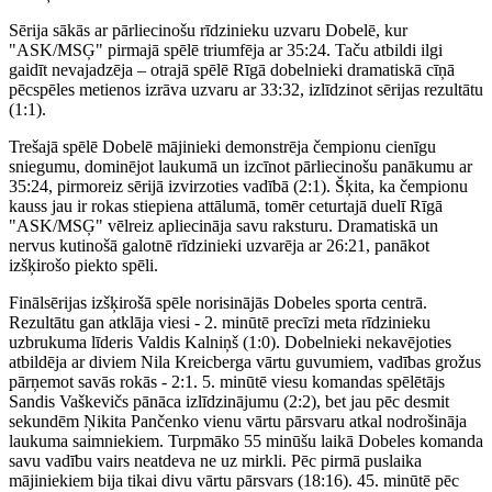
Sērija sākās ar pārliecinošu rīdzinieku uzvaru Dobelē, kur
"ASK/MSĢ" pirmajā spēlē triumfēja ar 35:24. Taču atbildi ilgi
gaidīt nevajadzēja – otrajā spēlē Rīgā dobelnieki dramatiskā cīņā
pēcspēles metienos izrāva uzvaru ar 33:32, izlīdzinot sērijas rezultātu
(1:1).
Trešajā spēlē Dobelē mājinieki demonstrēja čempionu cienīgu
sniegumu, dominējot laukumā un izcīnot pārliecinošu panākumu ar
35:24, pirmoreiz sērijā izvirzoties vadībā (2:1). Šķita, ka čempionu
kauss jau ir rokas stiepiena attālumā, tomēr ceturtajā duelī Rīgā
"ASK/MSĢ" vēlreiz apliecināja savu raksturu. Dramatiskā un
nervus kutinošā galotnē rīdzinieki uzvarēja ar 26:21, panākot
izšķirošo piekto spēli.
Finālsērijas izšķirošā spēle norisinājās Dobeles sporta centrā.
Rezultātu gan atklāja viesi - 2. minūtē precīzi meta rīdzinieku
uzbrukuma līderis Valdis Kalniņš (1:0). Dobelnieki nekavējoties
atbildēja ar diviem Nila Kreicberga vārtu guvumiem, vadības grožus
pārņemot savās rokās - 2:1. 5. minūtē viesu komandas spēlētājs
Sandis Vaškevičs pānāca izlīdzinājumu (2:2), bet jau pēc desmit
sekundēm Ņikita Pančenko vienu vārtu pārsvaru atkal nodrošināja
laukuma saimniekiem. Turpmāko 55 minūšu laikā Dobeles komanda
savu vadību vairs neatdeva ne uz mirkli. Pēc pirmā puslaika
mājiniekiem bija tikai divu vārtu pārsvars (18:16). 45. minūtē pēc