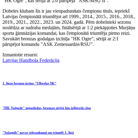
"HK Ogre", kas sērijā ar 2:0 pārspēja "ASK/MSĢ II".
Dobeles klubam šis ir jau vienpadsmitais čempionu tituls, iepriekš
Latvijas čempionātā triumfējot arī 1999., 2014., 2015., 2016., 2018.,
2019., 2021., 2022., 2023. un 2024. gadā. Pērn dobelnieki sezonu
noslēdza ar sudraba medaļām, finālsērijā ar 1:2 piekāpjoties Murjāņu
sporta ģimnāzijas komandai, kas čempionātā triumfēja pirmo reizi.
Savukārt bronzas godalgas izcīnīja "HK Ogre", sērijā ar 2:1
pārspējot komandu "ASK Zemessardze/RSU".
Izmantotie resursi:
Latvijas Handbola Federācija
1. līgas bronzu izcīna "Ulbroka SK"
"HK Vaiņode" nepadodas, bronzas sērijā būs izšķirošā cīņa
"Salaspils" uzvar izbraukumā un triumfē 1. līgā