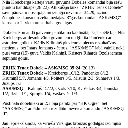
Nila Kreicberga kārtējā vārtu guvuma Dobeles komandai bija sešu
punktu handikaps (28:22). Atlikušajā laikā "ZRHK Tenax Dobele"
savu pārsvaru nosargāja un svinēja uzvaru ar 34:29, izcīnot
čempiones kausu un zelta medaļas. Rīgas komandai "ASK/MSĢ"
kauss par 2. vietu un sudraba godalgas.
Dobeles komandā galvenie panākuma kaldinātāji šajā spēlē bija Nils
Kreicbergs ar desmit vārtu guvumiem un Ņikita Pančenko ar
astoņiem goliem. Kārlis Krūmiņš pievienoja piecus rezultatīvus
metienus, bet Intars Jomants - četrus. "ASK/MSĢ" labā vairāk nekā
pusi vārtu (15) guva Valdis Kalniņš. Kristers Rihards Ozols iemeta
septiņus golus.
ZRHK Tenax Dobele – ASK/MSĢ 35:24
(20:13)
ZRHK Tenax Dobele
– Kreicbergs 10/12, Pančenko 8/12,
Krūmiņš 5/7, Jomants 4/5, Politers 3/5, Misulis 2/3, Suharevs 1/3,
Juzups 1/3.
ASK/MSĢ
– Kalniņš 15/22, Ozols 7/10, K. Vidzis 3/4, Jonuška
1/2, Ikvils 1/1, Sproģis 1/4, Vaškevičs 1/3.
Pusfinālā dobelnieki ar 2:1 bija pārāki pār "HK Ogre", bet
"ASK/MSĢ" ar tādu pašu rezultātu pieveica komandu "ASK/MSĢ
II".
Jau iepriekš ziņots, ka vīriešu Virslīgas bronzas godalgas izcīnījusi