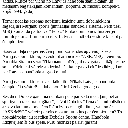
gadus, kļūstot par vienu no Latvijas handbola stabilākajām un
medaļām bagātākajām komandām (kopumā 28 medaļu komplekti
kopš 1994. gada).
Tomēr pēdējās sezonās nopietnu izaicinājumu dobelniekiem
sagādājusi Murjāņu sporta ģimnāzijas handbola sistēma. Pērn tieši
MSĢ komanda pārtrauca “Tenax” kluba dominanci, finālsērijā
triumfējot ar 2-1 un pirmo reizi Latvijas handbola vēsturē kļūstot par
čempioniem.
Šosezon daļa no pērnās čempionu komandas apvienojušies ar
Armijas sporta klubu, izveidojot ambiciozo “ASK/MSĢ” vienību.
Arnolda Straumes vadītā komanda arī šogad nav gatava atkāpties ne
soli – rīdzinieki vēlreiz apliecinājuši, ka ir gatavi cīnīties līdz galam
par Latvijas handbola augstāko titulu.
Armijas sporta klubs ir visu laiku titulētākais Latvijas handbola
čempionāta vēsturē – kluba kontā ir 13 zelta godalgas.
Sestdien Dobelē gaidāma ne tikai spēle par zelta medaļām, bet arī
spraiga un rakstura bagāta cīņa. Vai Dobeles “Tenax” handbolistiem
ar sava laukuma priekšrocībām izdosies atgūt titulu, vai tomēr
“ASK/MSĢ” vēlreiz parādīs raksturu un kļūs par čempioniem? To
noskaidrosim jau sestdien Dobeles Sporta centrā. Handbola
līdzjutējiem šī būs spēle, kuru nedrīkst palaist garām!