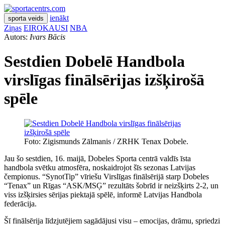
ienākt
sporta veids
Ziņas
EIROKAUSI
NBA
Autors:
Ivars Bācis
Sestdien Dobelē Handbola
virslīgas finālsērijas izšķirošā
spēle
Foto: Zigismunds Zālmanis / ZRHK Tenax Dobele.
Jau šo sestdien, 16. maijā, Dobeles Sporta centrā valdīs īsta
handbola svētku atmosfēra, noskaidrojot šīs sezonas Latvijas
čempionus. “SynotTip” vīriešu Virslīgas finālsērijā starp Dobeles
“Tenax” un Rīgas “ASK/MSĢ” rezultāts šobrīd ir neizšķirts 2-2, un
viss izšķirsies sērijas piektajā spēlē, informē Latvijas Handbola
federācija.
Šī finālsērija līdzjutējiem sagādājusi visu – emocijas, drāmu, spriedzi