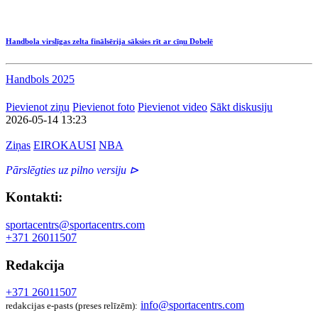
Handbola virslīgas zelta finālsērija sāksies rīt ar cīņu Dobelē
Handbols 2025
Pievienot ziņu
Pievienot foto
Pievienot video
Sākt diskusiju
2026-05-14 13:23
Ziņas
EIROKAUSI
NBA
Pārslēgties uz pilno versiju ⊳
Kontakti:
sportacentrs@sportacentrs.com
+371 26011507
Redakcija
+371 26011507
info@sportacentrs.com
redakcijas e-pasts (preses relīzēm):