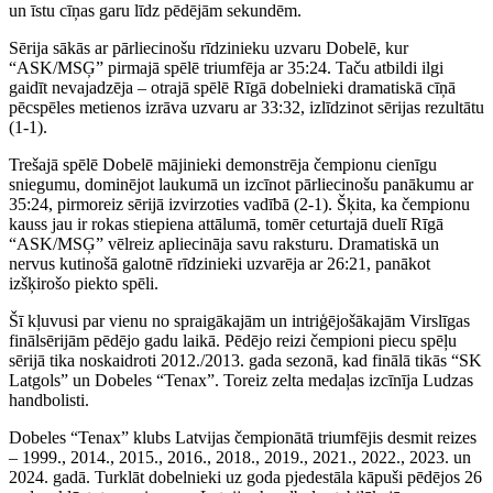
un īstu cīņas garu līdz pēdējām sekundēm.
Sērija sākās ar pārliecinošu rīdzinieku uzvaru Dobelē, kur
“ASK/MSĢ” pirmajā spēlē triumfēja ar 35:24. Taču atbildi ilgi
gaidīt nevajadzēja – otrajā spēlē Rīgā dobelnieki dramatiskā cīņā
pēcspēles metienos izrāva uzvaru ar 33:32, izlīdzinot sērijas rezultātu
(1-1).
Trešajā spēlē Dobelē mājinieki demonstrēja čempionu cienīgu
sniegumu, dominējot laukumā un izcīnot pārliecinošu panākumu ar
35:24, pirmoreiz sērijā izvirzoties vadībā (2-1). Šķita, ka čempionu
kauss jau ir rokas stiepiena attālumā, tomēr ceturtajā duelī Rīgā
“ASK/MSĢ” vēlreiz apliecināja savu raksturu. Dramatiskā un
nervus kutinošā galotnē rīdzinieki uzvarēja ar 26:21, panākot
izšķirošo piekto spēli.
Šī kļuvusi par vienu no spraigākajām un intriģējošākajām Virslīgas
finālsērijām pēdējo gadu laikā. Pēdējo reizi čempioni piecu spēļu
sērijā tika noskaidroti 2012./2013. gada sezonā, kad finālā tikās “SK
Latgols” un Dobeles “Tenax”. Toreiz zelta medaļas izcīnīja Ludzas
handbolisti.
Dobeles “Tenax” klubs Latvijas čempionātā triumfējis desmit reizes
– 1999., 2014., 2015., 2016., 2018., 2019., 2021., 2022., 2023. un
2024. gadā. Turklāt dobelnieki uz goda pjedestāla kāpuši pēdējos 26