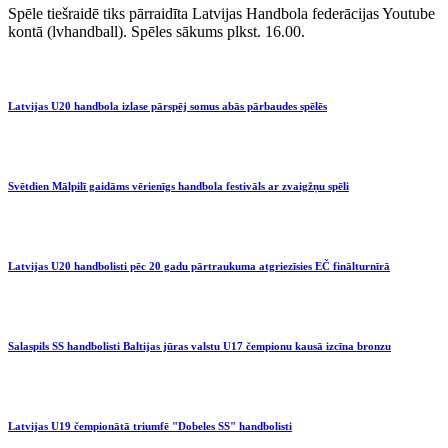
Spēle tiešraidē tiks pārraidīta Latvijas Handbola federācijas Youtube
kontā (lvhandball). Spēles sākums plkst. 16.00.
Latvijas U20 handbola izlase pārspēj somus abās pārbaudes spēlēs
Svētdien Mālpilī gaidāms vērienīgs handbola festivāls ar zvaigžņu spēli
Latvijas U20 handbolisti pēc 20 gadu pārtraukuma atgriezīsies EČ finālturnīrā
Salaspils SS handbolisti Baltijas jūras valstu U17 čempionu kausā izcīna bronzu
Latvijas U19 čempionātā triumfē "Dobeles SS" handbolisti