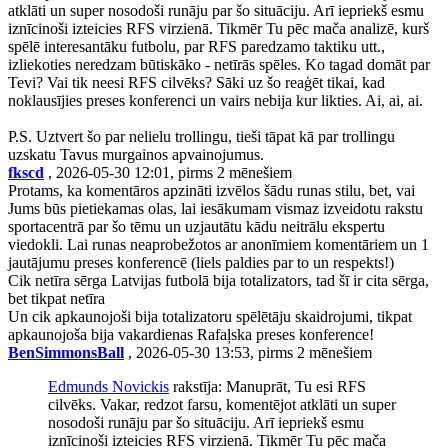
atklāti un super nosodoši runāju par šo situāciju. Arī iepriekš esmu
iznīcinoši izteicies RFS virzienā. Tikmēr Tu pēc mača analizē, kurš
spēlē interesantāku futbolu, par RFS paredzamo taktiku utt.,
izliekoties neredzam būtiskāko - netīrās spēles. Ko tagad domāt par
Tevi? Vai tik neesi RFS cilvēks? Sāki uz šo reaģēt tikai, kad
noklausījies preses konferenci un vairs nebija kur likties. Ai, ai, ai.
P.S. Uztvert šo par nelielu trollingu, tieši tāpat kā par trollingu
uzskatu Tavus murgainos apvainojumus.
fkscd
, 2026-05-30 12:01, pirms 2 mēnešiem
Protams, ka komentāros apzināti izvēlos šādu runas stilu, bet, vai
Jums būs pietiekamas olas, lai iesākumam vismaz izveidotu rakstu
sportacentrā par šo tēmu un uzjautātu kādu neitrālu ekspertu
viedokli. Lai runas neaprobežotos ar anonīmiem komentāriem un 1
jautājumu preses konferencē (liels paldies par to un respekts!)
Cik netīra sērga Latvijas futbolā bija totalizators, tad šī ir cita sērga,
bet tikpat netīra
Un cik apkaunojoši bija totalizatoru spēlētāju skaidrojumi, tikpat
apkaunojoša bija vakardienas Rafaļska preses konference!
BenSimmonsBall
, 2026-05-30 13:53, pirms 2 mēnešiem
Edmunds Novickis
rakstīja: Manuprāt, Tu esi RFS
cilvēks. Vakar, redzot farsu, komentējot atklāti un super
nosodoši runāju par šo situāciju. Arī iepriekš esmu
iznīcinoši izteicies RFS virzienā. Tikmēr Tu pēc mača