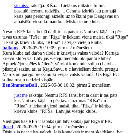
siikaisss
rakstīja: Rfša.... Lielākus mīkstos futbola
pasaulē neesmu redzējis..... Cerams izkritīs jau pirmajā
kārtā,pats personīgi aiziešu uz to šķūni pie Daugavas un
atbalstīšu viesu komandu... Miskaste ne klubs
Nesmu RFS fans, bet tā darīt ir tas pats kas šaut sev kājā. Jo pēc
tavas uzrunas "Rfša" un "Riga" ir liekami vienā maisā, tikai "Riga"
ir kārtīgs krievu klubs, "RFŠa" Latvijas vietējo klubs.
balkons
, 2026-05-30 10:09, pirms 2 mēnešiem
Kurā klubā tad darba valoda ir krievijas valsts valoda? Kārtīgā
krievu klubā vai Latvijas vietējo mentālo okupantu klubā?
Apmeklējot spēles klātienē, vērojot komandu soliņa (Latvijas
pilsoņu) saziņu arī ar Ķīgu,Savu, u.c latviešiem dzirdu pretīgu
Maroz un pārējo brēkšanu krievijas valsts valodà. Uz Riga FC
soliņa rusņu nedzird vispār.
BenSimmonsBall
, 2026-05-30 10:32, pirms 2 mēnešiem
just me
rakstīja: Nesmu RFS fans, bet tā darīt ir tas pats
kas šaut sev kājā. Jo pēc tavas uzrunas "Rfša" un
"Riga" ir liekami vienā maisā, tikai "Riga" ir kārtīgs
krievu klubs, "RFŠa" Latvijas vietējo klubs.
Vienīgais kas RFS ir labāks (un latviskāks) par Riga ir PR.
fkscd
, 2026-05-30 10:34, pirms 2 mēnešiem
Diskusija par valsts valodu šajā kontekstā ir matu skaldīšana, bet