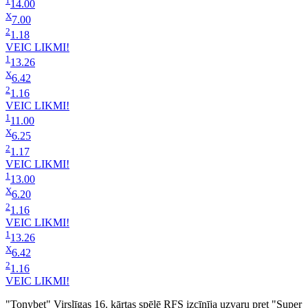
1
14.00
X
7.00
2
1.18
VEIC LIKMI!
1
13.26
X
6.42
2
1.16
VEIC LIKMI!
1
11.00
X
6.25
2
1.17
VEIC LIKMI!
1
13.00
X
6.20
2
1.16
VEIC LIKMI!
1
13.26
X
6.42
2
1.16
VEIC LIKMI!
"Tonybet" Virslīgas 16. kārtas spēlē RFS izcīnīja uzvaru pret "Super