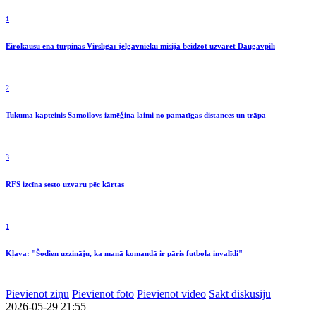
1
Eirokausu ēnā turpinās Virslīga: jelgavnieku misija beidzot uzvarēt Daugavpilī
2
Tukuma kapteinis Samoilovs izmēģina laimi no pamatīgas distances un trāpa
3
RFS izcīna sesto uzvaru pēc kārtas
1
Kļava: "Šodien uzzināju, ka manā komandā ir pāris futbola invalīdi"
Pievienot ziņu
Pievienot foto
Pievienot video
Sākt diskusiju
2026-05-29 21:55