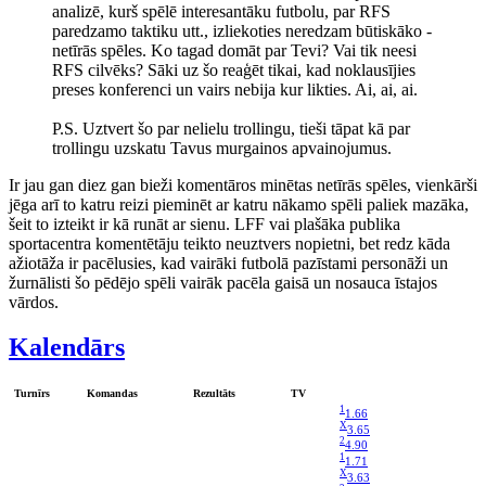
analizē, kurš spēlē interesantāku futbolu, par RFS
paredzamo taktiku utt., izliekoties neredzam būtiskāko -
netīrās spēles. Ko tagad domāt par Tevi? Vai tik neesi
RFS cilvēks? Sāki uz šo reaģēt tikai, kad noklausījies
preses konferenci un vairs nebija kur likties. Ai, ai, ai.
P.S. Uztvert šo par nelielu trollingu, tieši tāpat kā par
trollingu uzskatu Tavus murgainos apvainojumus.
Ir jau gan diez gan bieži komentāros minētas netīrās spēles, vienkārši
jēga arī to katru reizi pieminēt ar katru nākamo spēli paliek mazāka,
šeit to izteikt ir kā runāt ar sienu. LFF vai plašāka publika
sportacentra komentētāju teikto neuztvers nopietni, bet redz kāda
ažiotāža ir pacēlusies, kad vairāki futbolā pazīstami personāži un
žurnālisti šo pēdējo spēli vairāk pacēla gaisā un nosauca īstajos
vārdos.
Kalendārs
Turnīrs
Komandas
Rezultāts
TV
1
1.66
X
3.65
2
4.90
1
1.71
X
3.63