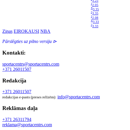
3.25
1
2.05
X
3.35
2
3.35
1
2.08
X
3.33
2
3.33
Ziņas
EIROKAUSI
NBA
Pārslēgties uz pilno versiju ⊳
Kontakti:
sportacentrs@sportacentrs.com
+371 26011507
Redakcija
+371 26011507
info@sportacentrs.com
redakcijas e-pasts (preses relīzēm):
Reklāmas daļa
+371 26311794
reklama@sportacentrs.com