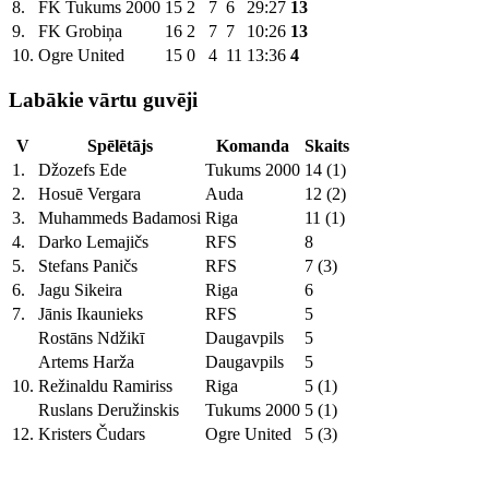
8.
FK Tukums 2000
15
2
7
6
29:27
13
9.
FK Grobiņa
16
2
7
7
10:26
13
10.
Ogre United
15
0
4
11
13:36
4
Labākie vārtu guvēji
V
Spēlētājs
Komanda
Skaits
1.
Džozefs Ede
Tukums 2000
14 (1)
2.
Hosuē Vergara
Auda
12 (2)
3.
Muhammeds Badamosi
Riga
11 (1)
4.
Darko Lemajičs
RFS
8
5.
Stefans Paničs
RFS
7 (3)
6.
Jagu Sikeira
Riga
6
7.
Jānis Ikaunieks
RFS
5
Rostāns Ndžikī
Daugavpils
5
Artems Harža
Daugavpils
5
10.
Režinaldu Ramiriss
Riga
5 (1)
Ruslans Deružinskis
Tukums 2000
5 (1)
12.
Kristers Čudars
Ogre United
5 (3)