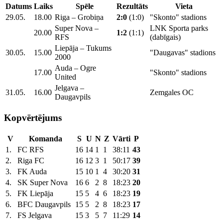
Datums
Laiks
Spēle
Rezultāts
Vieta
29.05.
18.00
Riga – Grobiņa
2:0
(1:0)
"Skonto" stadions
Super Nova –
LNK Sporta parks
20.00
1:2
(1:1)
RFS
(dabīgais)
Liepāja – Tukums
30.05.
15.00
"Daugavas" stadions
2000
Auda – Ogre
17.00
"Skonto" stadions
United
Jelgava –
31.05.
16.00
Zemgales OC
Daugavpils
Kopvērtējums
V
Komanda
S
U
N
Z
Vārti
P
1.
FC RFS
16
14
1
1
38:11
43
2.
Riga FC
16
12
3
1
50:17
39
3.
FK Auda
15
10
1
4
30:20
31
4.
SK Super Nova
16
6
2
8
18:23
20
5.
FK Liepāja
15
5
4
6
18:23
19
6.
BFC Daugavpils
15
5
2
8
18:23
17
7.
FS Jelgava
15
3
5
7
11:29
14