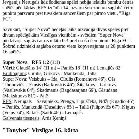
Jevgeņijs Nerugals līdz šodienas spēlei nebija ielaidis bumbu četrās
spēlēs pēc kārtas. RFS izcīnīja 14. uzvaru šosezon un saglabā četru
punktu pārsvaru pret tuvākiem sāncenšiem par pirmo vietu, "Riga
FC".
Savukārt, "Super Nova" nedēļas laikā aizvadīja divas spēles pret
divam spēcīgākām Virslīgas vienībām - svētdien "Super Nova"
piedzīvoja sagrāvi ar rezultātu 0:3 pret esošo čempioni "Riga FC".
Šobrīd rīdzinieki saglabā ceturto vietu kopvērtējumā ar 20 punktiem
16 spēlēs.
Super Nova - RFS 1:2 (1:1)
Vārti
: Glaudāns 14’ (11 m) – Paničs 18’ (11 m) Lemajičs 82'
Brīdinājumi
: Cīrulis, Grikovs - Mankenda, Tallā
Super Nova
: Veisbuks – Īda, Cīrulis (Romanovs 46'), Ošs,
Tihonovičs – Emsis (Barkovskis 46'), Šitjakovs – Grikovs
(Vasiļevskis 64'), Skadmanis (Bagdasarjans 69'), Glaudāns
(Maksimovs 81') - Patē
RFS
: Nerugals – Savaļnieks, Prenga, Lipuščeks, Ndžī (Kuadio 46')
– Paničs, Mankendā (Dusalijevs 85') – Tallā (Filipovičs 67'), Ķigurs
(Veips 74'), Rakičs (Saidī 46') - Lemajičs
Galvenais tiesnesis
: Artis Ķēniņš
"Tonybet" Virslīgas 16. kārta