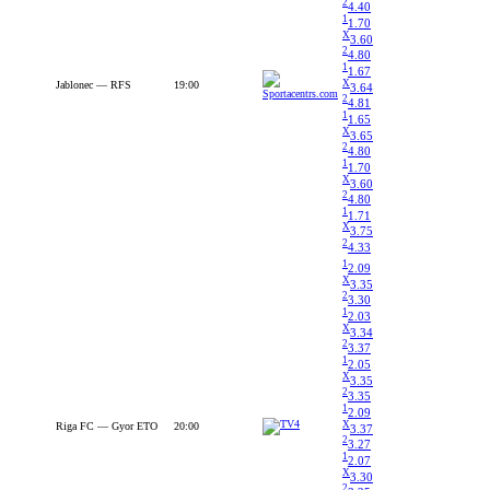
2
4.40
1
1.70
X
3.60
2
4.80
1
1.67
X
Jablonec — RFS
19:00
3.64
2
4.81
1
1.65
X
3.65
2
4.80
1
1.70
X
3.60
2
4.80
1
1.71
X
3.75
2
4.33
1
2.09
X
3.35
2
3.30
1
2.03
X
3.34
2
3.37
1
2.05
X
3.35
2
3.35
1
2.09
X
Riga FC — Gyor ETO
20:00
3.37
2
3.27
1
2.07
X
3.30
2