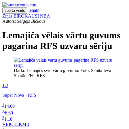
ienākt
sporta veids
Ziņas
EIROKAUSI
NBA
Autors:
Sergejs Bičkovs
Lemajiča vēlais vārtu guvums
pagarina RFS uzvaru sēriju
Darko Lemajičs svin vārtu guvumu. Foto: Sanita Ieva
Sparāne/FC RFS
1:2
Super Nova - RFS
1
14.00
X
6.60
2
1.18
VEIC LIKMI!