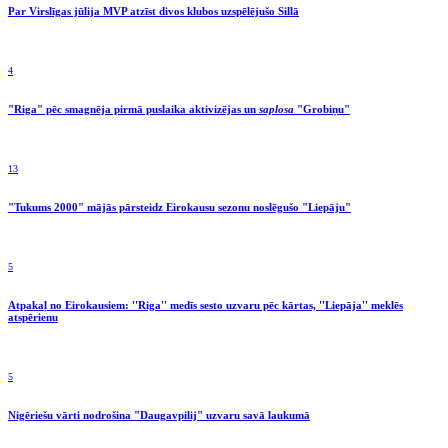
Par Virslīgas jūlija MVP atzīst divos klubos uzspēlējušo Sillā
4
"Riga" pēc smagnēja pirmā puslaika aktivizējas un
saplosa
"Grobiņu"
13
"Tukums 2000" mājās pārsteidz Eirokausu sezonu noslēgušo "Liepāju"
5
Atpakaļ no Eirokausiem: ''Riga'' medīs sesto uzvaru pēc kārtas, ''Liepāja'' meklēs
atspērienu
5
Nigēriešu vārti nodrošina "Daugavpilij" uzvaru savā laukumā