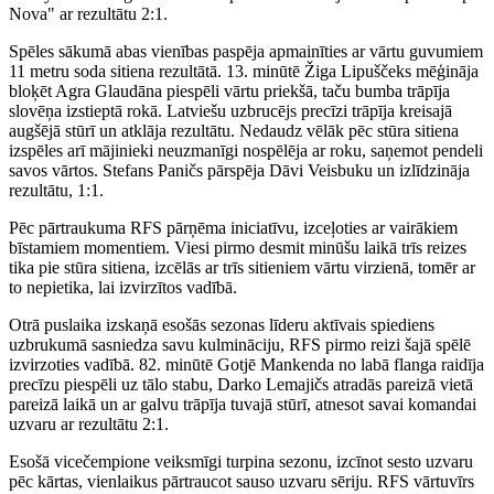
Nova" ar rezultātu 2:1.
Spēles sākumā abas vienības paspēja apmainīties ar vārtu guvumiem
11 metru soda sitiena rezultātā. 13. minūtē Žiga Lipuščeks mēģināja
bloķēt Agra Glaudāna piespēli vārtu priekšā, taču bumba trāpīja
slovēņa izstieptā rokā. Latviešu uzbrucējs precīzi trāpīja kreisajā
augšējā stūrī un atklāja rezultātu. Nedaudz vēlāk pēc stūra sitiena
izspēles arī mājinieki neuzmanīgi nospēlēja ar roku, saņemot pendeli
savos vārtos. Stefans Paničs pārspēja Dāvi Veisbuku un izlīdzināja
rezultātu, 1:1.
Pēc pārtraukuma RFS pārņēma iniciatīvu, izceļoties ar vairākiem
bīstamiem momentiem. Viesi pirmo desmit minūšu laikā trīs reizes
tika pie stūra sitiena, izcēlās ar trīs sitieniem vārtu virzienā, tomēr ar
to nepietika, lai izvirzītos vadībā.
Otrā puslaika izskaņā esošās sezonas līderu aktīvais spiediens
uzbrukumā sasniedza savu kulmināciju, RFS pirmo reizi šajā spēlē
izvirzoties vadībā. 82. minūtē Gotjē Mankenda no labā flanga raidīja
precīzu piespēli uz tālo stabu, Darko Lemajičs atradās pareizā vietā
pareizā laikā un ar galvu trāpīja tuvajā stūrī, atnesot savai komandai
uzvaru ar rezultātu 2:1.
Esošā vicečempione veiksmīgi turpina sezonu, izcīnot sesto uzvaru
pēc kārtas, vienlaikus pārtraucot sauso uzvaru sēriju. RFS vārtuvīrs