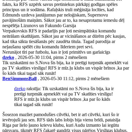
fakts, ka RFS uzpērk savus pretiniekus pārkāpj godīgas spēles
principus un ir sodāma. Rafaļskis truli mēģināja locīties, kad
Edmunds uzdeva jautājumus par neloģiskam, Supernovu
pavājinošām maiņām. Sākot jau ar to, ka nesaprotamu iemeslu dēļ
nespēlēja Lizunovs un Fakundo Garsija
Verpakovskis RFS ir padarījis par ļoti nesimpātisku komandu
neitrālam skatītājam. Sākot jau ar vicināšanos ar dūrēm pēc kaujas,
kad tika sākta tiesāšanās pēc zaudēta titula. Tagad parodija ar
neļaušanu spēlēt citu komandu līderiem pret sevi.
Nerunājot tīri par futbolu, kas ir ļoti primitīvs un garlaicīgs
dzeko
, 2026-05-30 11:04, pirms 2 mēnešiem
Tik uzskatāmi no S.Nova šis bija, ka ir pretīgi turpmāk apmeklēt vai
pa TV skatīties virslīgu! RFS ir mīz.ļu klubs un vispār brīnos ,ka par
šo kāds tikai tagad sāk runāt!
BenSimmonsBall
, 2026-05-30 11:12, pirms 2 mēnešiem
dzeko
rakstīja: Tik uzskatāmi no S.Nova šis bija, ka ir
pretīgi turpmāk apmeklēt vai pa TV skatīties virslīgu!
RFS ir mīz.ļu klubs un vispār brīnos ,ka par šo kāds
tikai tagad sāk runāt!
Šosezon mazliet pamodušies cilvēki, bet ir arī cilvēki, kuri šo ir
ievērojuši jau sen. RFS tāds labs lobijs bija vienu brīdi, pataisīja
Riga par lielo ļauno krievu klubu, kuri Audu izmanto lai iegūtu
pārsvaru, tikmēr RFS čakarē gandrīz visus pārējos Virslīgas klubus.