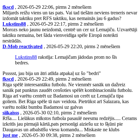
fkscd
, 2026-05-29 22:06, pirms 2 mēnešiem
Miljards reižu viens un tas pats. Vai tad tiešām neviens treneris nevar
izdomāt taktiku pret RFS taktiku, kas nemainās jau 6 gadus?
Lukstins88
, 2026-05-29 22:17, pirms 2 mēnešiem
Morozs neko jaunu neizdomā, centrē un cer uz Lemajiču. Uzvarētāji
taktiku nemaina, bet šāda vienveidīga spēle Eiropā noteikti
nestrādās.
D-Mob reactivated
, 2026-05-29 22:20, pirms 2 mēnešiem
Lukstins88
rakstīja: Lemajičam jādodas prom no šīs
bedres.
Pssssst, jau bija un ātri atlīda atpakaļ uz šo "bedri"
fkscd
, 2026-05-29 22:49, pirms 2 mēnešiem
Riga spēlē interesantāku futbolu. Ne vienmēr sanāk un dažreiz
sanāk pat punktus zaudēt cenšoties spēlēt kombinacionālu futbolu.
Riga arī varētu centrēt uz Badamosi un cerēt uz Lemajiča tipa
goliem. Bet Riga spēle tā nav veidota. Pietrūkst arī Salazara, kas
varētu nolikt bumbu Badamosi uz galvas
siikaisss
, 2026-05-30 02:10, pirms 2 mēnešiem
Rfša.... Lielākus mīkstos futbola pasaulē neesmu redzējis..... Cerams
izkritīs jau pirmajā kārtā,pats personīgi aiziešu uz to šķūni pie
Daugavas un atbalstīšu viesu komandu... Miskaste ne klubs
just me
, 2026-05-30 09:38, pirms 2 mēnešiem