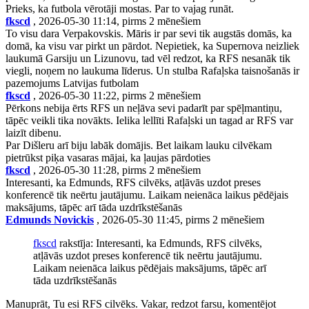
Prieks, ka futbola vērotāji mostas. Par to vajag runāt.
fkscd
, 2026-05-30 11:14, pirms 2 mēnešiem
To visu dara Verpakovskis. Māris ir par sevi tik augstās domās, ka
domā, ka visu var pirkt un pārdot. Nepietiek, ka Supernova neizliek
laukumā Garsiju un Lizunovu, tad vēl redzot, ka RFS nesanāk tik
viegli, noņem no laukuma līderus. Un stulba Rafaļska taisnošanās ir
pazemojums Latvijas futbolam
fkscd
, 2026-05-30 11:22, pirms 2 mēnešiem
Pērkons nebija ērts RFS un neļāva sevi padarīt par spēļmantiņu,
tāpēc veikli tika novākts. Ielika lellīti Rafaļski un tagad ar RFS var
laizīt dibenu.
Par Dišleru arī biju labāk domājis. Bet laikam lauku cilvēkam
pietrūkst piķa vasaras mājai, ka ļaujas pārdoties
fkscd
, 2026-05-30 11:28, pirms 2 mēnešiem
Interesanti, ka Edmunds, RFS cilvēks, atļāvās uzdot preses
konferencē tik neērtu jautājumu. Laikam neienāca laikus pēdējais
maksājums, tāpēc arī tāda uzdrīkstēšanās
Edmunds Novickis
, 2026-05-30 11:45, pirms 2 mēnešiem
fkscd
rakstīja: Interesanti, ka Edmunds, RFS cilvēks,
atļāvās uzdot preses konferencē tik neērtu jautājumu.
Laikam neienāca laikus pēdējais maksājums, tāpēc arī
tāda uzdrīkstēšanās
Manuprāt, Tu esi RFS cilvēks. Vakar, redzot farsu, komentējot