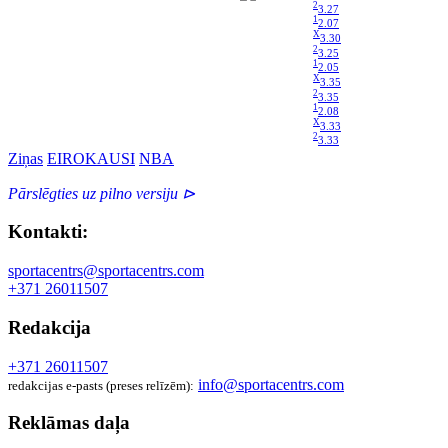
2
3.27
1
2.07
X
3.30
2
3.25
1
2.05
X
3.35
2
3.35
1
2.08
X
3.33
2
3.33
Ziņas
EIROKAUSI
NBA
Pārslēgties uz pilno versiju ⊳
Kontakti:
sportacentrs@sportacentrs.com
+371 26011507
Redakcija
+371 26011507
info@sportacentrs.com
redakcijas e-pasts (preses relīzēm):
Reklāmas daļa