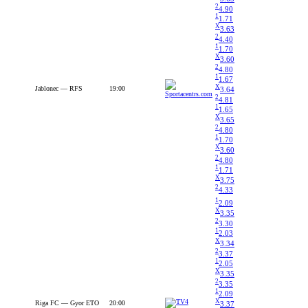
2
4.90
1
1.71
X
3.63
2
4.40
1
1.70
X
3.60
2
4.80
1
1.67
X
Jablonec — RFS
19:00
3.64
2
4.81
1
1.65
X
3.65
2
4.80
1
1.70
X
3.60
2
4.80
1
1.71
X
3.75
2
4.33
1
2.09
X
3.35
2
3.30
1
2.03
X
3.34
2
3.37
1
2.05
X
3.35
2
3.35
1
2.09
X
Riga FC — Gyor ETO
20:00
3.37