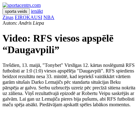
ienākt
sporta veids
Ziņas
EIROKAUSI
NBA
Autors:
Andris Liepa
Video: RFS viesos apspēlē
“Daugavpili”
Trešdien, 13. maijā, "Tonybet" Virslīgas 12. kārtas noslēgumā RFS
futbolisti ar 1:0 (1:0) viesos apspēlēja "Daugavpili". RFS spiediens
beidzot rezultātu nesa 33. minūtē, kad iepriekš vairākkārt vārtiem
garām situšais Darko Lemajičs pēc standarta situācijas Beku
pārspēja ar galvu. Serbu uzbrucējs uzreiz pēc precīzā sitiena nokrita
uz zāliena. Viņš rezultatīvajā epizodē ar Robertu Veipu saskrējās ar
galvām. Lai gan uz Lemajiča pieres bija pušums, abi RFS futbolisti
maču spēja atsākt. Piedāvājam apskatīt spēles labākos momentus.