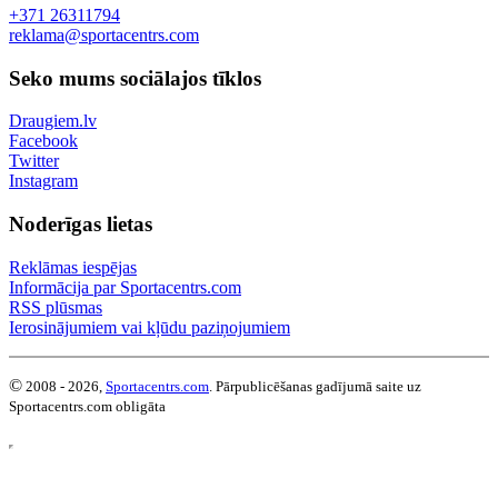
+371 26311794
reklama@sportacentrs.com
Seko mums sociālajos tīklos
Draugiem.lv
Facebook
Twitter
Instagram
Noderīgas lietas
Reklāmas iespējas
Informācija par Sportacentrs.com
RSS plūsmas
Ierosinājumiem vai kļūdu paziņojumiem
©
2008 - 2026,
Sportacentrs.com
. Pārpublicēšanas gadījumā saite uz
Sportacentrs.com obligāta