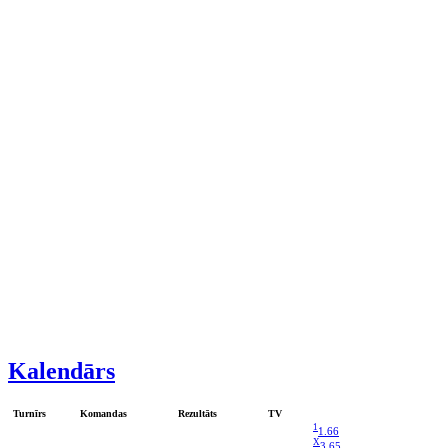
Kalendārs
Turnīrs
Komandas
Rezultāts
TV
1
1.66
X
3.65