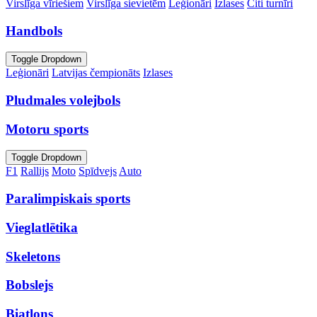
Virslīga vīriešiem
Virslīga sievietēm
Leģionāri
Izlases
Citi turnīri
Handbols
Toggle Dropdown
Leģionāri
Latvijas čempionāts
Izlases
Pludmales volejbols
Motoru sports
Toggle Dropdown
F1
Rallijs
Moto
Spīdvejs
Auto
Paralimpiskais sports
Vieglatlētika
Skeletons
Bobslejs
Biatlons