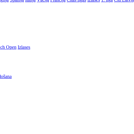
nch Open
Izlases
došana