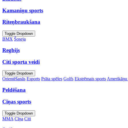
Kamaniņu sports
Riteņbraukšana
Toggle Dropdown
BMX
Šoseja
Regbijs
Citi sporta veidi
Toggle Dropdown
Orientēšanās
Esports
Prāta spēles
Golfs
Ekstrēmais sports
Amerikāņu 
Peldēšana
Cīņas sports
Toggle Dropdown
MMA
Cīņa
Citi