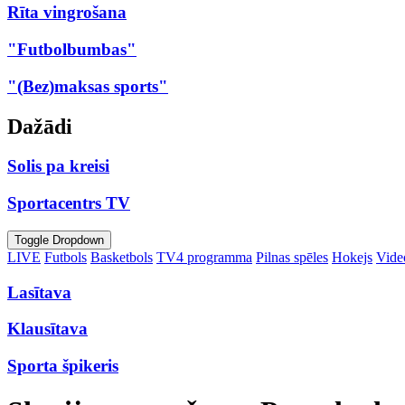
Rīta vingrošana
"Futbolbumbas"
"(Bez)maksas sports"
Dažādi
Solis pa kreisi
Sportacentrs TV
Toggle Dropdown
LIVE
Futbols
Basketbols
TV4 programma
Pilnas spēles
Hokejs
Video
Lasītava
Klausītava
Sporta špikeris