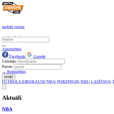
mobilā versija
Autorizēties
Facebook
Google
Lietotājs:
Parole:
→ Reģistrēties
Ienākt
FUTBOLA EIROKAUSI
|
NBA
|
PORZIŅĢIS
|
NHL
|
LASĪTAVA
|
Aktuāli
NBA