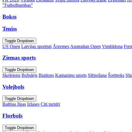
"Futbolbumbas"
Bokss
Teniss
Toggle Dropdown
US Open
Latvijas sportisti
Ārzemes
Australian Open
Vimbldona
Fre
Ziemas sports
Toggle Dropdown
Skeletons
Bobslejs
Biatlons
Kamaniņu sports
Slēpošana
Šorttreks
Sli
Volejbols
Toggle Dropdown
Baltijas līgas
Izlases
Citi turnīri
Florbols
Toggle Dropdown