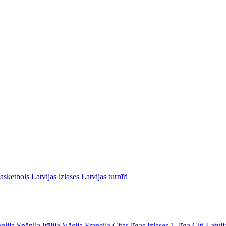
asketbols
Latvijas izlases
Latvijas turnīri
glija
Spānija
Itālija
Vācija
Francija
Citas līgas
Izlases
1. līga
Citi Latvij