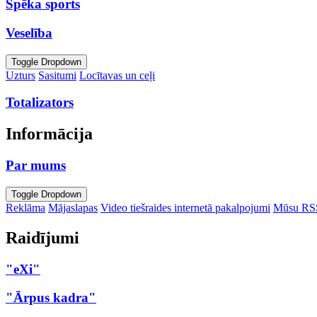
Spēka sports
Veselība
Toggle Dropdown
Uzturs
Sasitumi
Locītavas un ceļi
Totalizators
Informācija
Par mums
Toggle Dropdown
Reklāma
Mājaslapas
Video tiešraides internetā pakalpojumi
Mūsu RS
Raidījumi
"eXi"
"Ārpus kadra"