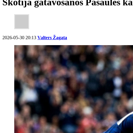
Skotija gatavošanos Pasaules k
2026-05-30 20:13
Valters Žagata