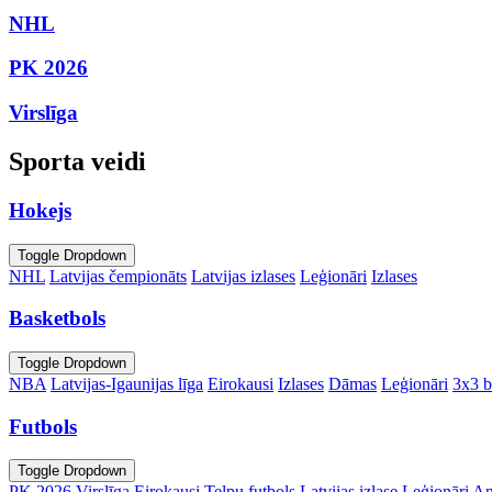
NHL
PK 2026
Virslīga
Sporta veidi
Hokejs
Toggle Dropdown
NHL
Latvijas čempionāts
Latvijas izlases
Leģionāri
Izlases
Basketbols
Toggle Dropdown
NBA
Latvijas-Igaunijas līga
Eirokausi
Izlases
Dāmas
Leģionāri
3x3 b
Futbols
Toggle Dropdown
PK 2026
Virslīga
Eirokausi
Telpu futbols
Latvijas izlase
Leģionāri
An