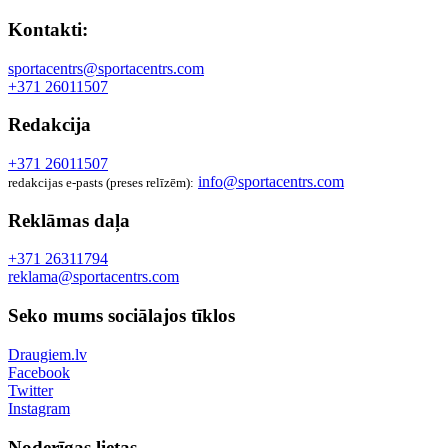
Kontakti:
sportacentrs@sportacentrs.com
+371 26011507
Redakcija
+371 26011507
info@sportacentrs.com
redakcijas e-pasts (preses relīzēm):
Reklāmas daļa
+371 26311794
reklama@sportacentrs.com
Seko mums sociālajos tīklos
Draugiem.lv
Facebook
Twitter
Instagram
Noderīgas lietas