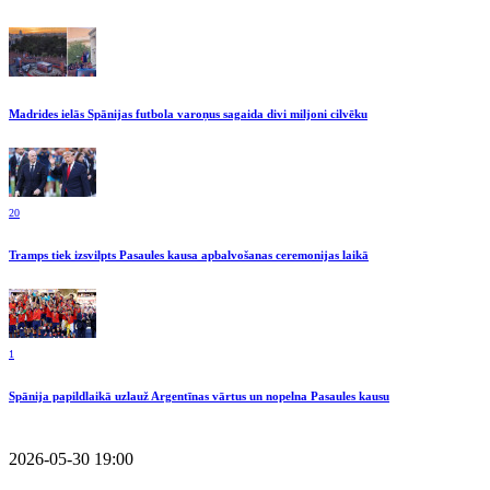
Madrides ielās Spānijas futbola varoņus sagaida divi miljoni cilvēku
20
Tramps tiek izsvilpts Pasaules kausa apbalvošanas ceremonijas laikā
1
Spānija papildlaikā uzlauž Argentīnas vārtus un nopelna Pasaules kausu
2026-05-30 19:00