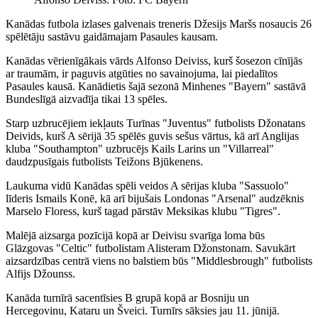
Kanādas futbola izlases galvenais treneris Džesijs Maršs nosaucis 26
spēlētāju sastāvu gaidāmajam Pasaules kausam.
Kanādas vērienīgākais vārds Alfonso Deiviss, kurš šosezon cīnījās
ar traumām, ir paguvis atgūties no savainojuma, lai piedalītos
Pasaules kausā. Kanādietis šajā sezonā Minhenes "Bayern" sastāvā
Bundeslīgā aizvadīja tikai 13 spēles.
Starp uzbrucējiem iekļauts Turīnas "Juventus" futbolists Džonatans
Deivids, kurš A sērijā 35 spēlēs guvis sešus vārtus, kā arī Anglijas
kluba "Southampton" uzbrucējs Kails Larins un "Villarreal"
daudzpusīgais futbolists Teižons Bjūkenens.
Laukuma vidū Kanādas spēli veidos A sērijas kluba "Sassuolo"
līderis Ismails Konē, kā arī bijušais Londonas "Arsenal" audzēknis
Marselo Floress, kurš tagad pārstāv Meksikas klubu "Tigres".
Malējā aizsarga pozīcijā kopā ar Deivisu svarīga loma būs
Glāzgovas "Celtic" futbolistam Alisteram Džonstonam. Savukārt
aizsardzības centrā viens no balstiem būs "Middlesbrough" futbolists
Alfijs Džounss.
Kanāda turnīrā sacentīsies B grupā kopā ar Bosniju un
Hercegovinu, Kataru un Šveici. Turnīrs sāksies jau 11. jūnijā.