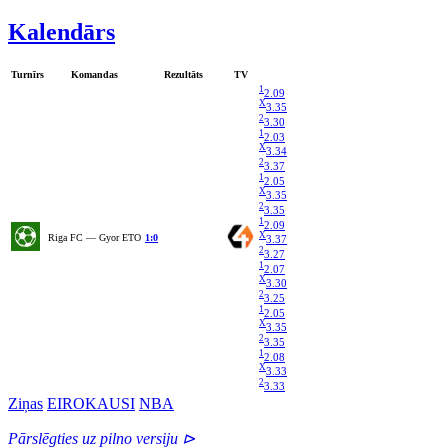
Kalendārs
Turnīrs
Komandas
Rezultāts
TV
1
2.09
X
3.35
2
3.30
1
2.03
X
3.34
2
3.37
1
2.05
X
3.35
2
3.35
1
2.09
X
Riga FC — Gyor ETO
1:0
3.37
2
3.27
1
2.07
X
3.30
2
3.25
1
2.05
X
3.35
2
3.35
1
2.08
X
3.33
2
3.33
Ziņas
EIROKAUSI
NBA
Pārslēgties uz pilno versiju ⊳