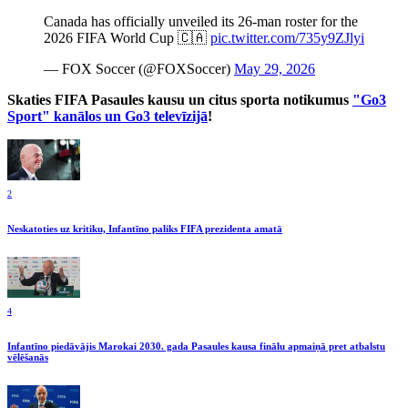
Canada has officially unveiled its 26-man roster for the
2026 FIFA World Cup 🇨🇦
pic.twitter.com/735y9ZJlyi
— FOX Soccer (@FOXSoccer)
May 29, 2026
Skaties FIFA Pasaules kausu un citus sporta notikumus
"Go3
Sport" kanālos un Go3 televīzijā
!
2
Neskatoties uz kritiku, Infantīno paliks FIFA prezidenta amatā
4
Infantīno piedāvājis Marokai 2030. gada Pasaules kausa finālu apmaiņā pret atbalstu
vēlēšanās