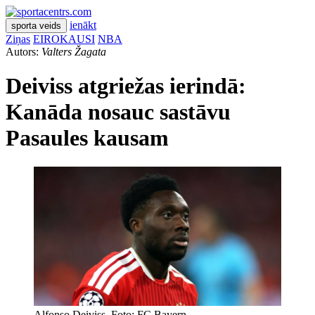
ienākt
sporta veids
Ziņas
EIROKAUSI
NBA
Autors:
Valters Žagata
Deiviss atgriežas ierindā:
Kanāda nosauc sastāvu
Pasaules kausam
Alfonso Deiviss. Foto: FC Bayern