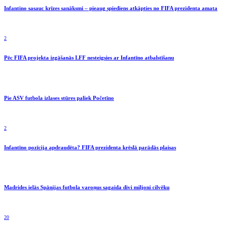
Infantino sasauc krīzes sanāksmi – pieaug spiediens atkāpties no FIFA prezidenta amata
2
Pēc FIFA projekta izgāšanās LFF nesteigsies ar Infantīno atbalstīšanu
Pie ASV futbola izlases stūres paliek Početīno
2
Infantīno pozīcija apdraudēta? FIFA prezidenta krēslā parādās plaisas
Madrides ielās Spānijas futbola varoņus sagaida divi miljoni cilvēku
20