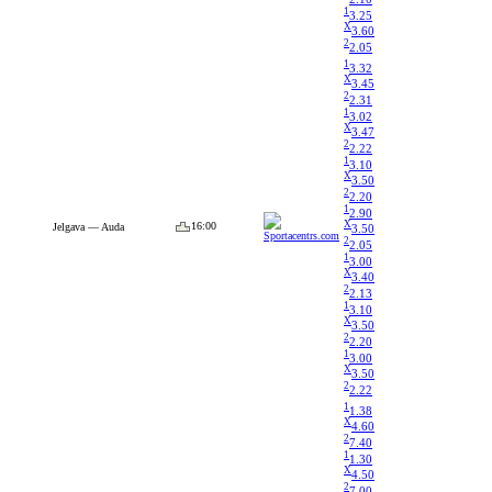
1
3.25
X
3.60
2
2.05
1
3.32
X
3.45
2
2.31
1
3.02
X
3.47
2
2.22
1
3.10
X
3.50
2
2.20
1
2.90
X
16:00
Jelgava — Auda
3.50
2
2.05
1
3.00
X
3.40
2
2.13
1
3.10
X
3.50
2
2.20
1
3.00
X
3.50
2
2.22
1
1.38
X
4.60
2
7.40
1
1.30
X
4.50
2
7.00