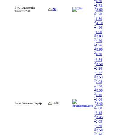
4.20
1
1.75
BFC Daugavpils —
X
2:0
3.60
Tukums 2000
2
3.70
1
1.80
X
4.10
2
4.30
1
1.90
X
3.83
2
4.20
1
1.76
X
3.80
2
4.20
1
3.54
X
3.50
2
2.20
1
3.27
X
3.53
2
2.08
1
3.30
X
3.50
2
2.10
1
3.00
X
16:00
Super Nova — Liepāja
3.40
2
2.00
1
3.15
X
3.45
2
2.03
1
3.30
X
3.50
2
2.10