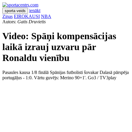
ienākt
sporta veids
Ziņas
EIROKAUSI
NBA
Autors:
Gatis Druvietis
Video: Spāņi kompensācijas
laikā izrauj uzvaru pār
Ronaldu vienību
Pasaules kausa 1/8 finālā Spānijas futbolisti šovakar Dalasā pārspēja
portugāļus - 1:0. Vārtu guvējs: Merino 90+1'. Go3 / TV3play