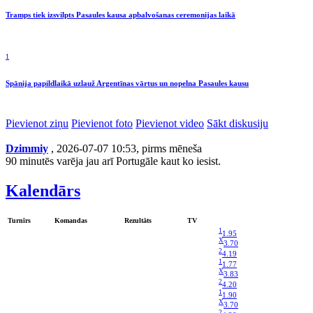
Tramps tiek izsvilpts Pasaules kausa apbalvošanas ceremonijas laikā
1
Spānija papildlaikā uzlauž Argentīnas vārtus un nopelna Pasaules kausu
Pievienot ziņu
Pievienot foto
Pievienot video
Sākt diskusiju
Dzimmiy
, 2026-07-07 10:53, pirms mēneša
90 minutēs varēja jau arī Portugāle kaut ko iesist.
Kalendārs
Turnīrs
Komandas
Rezultāts
TV
1
1.95
X
3.70
2
4.19
1
1.77
X
3.83
2
4.20
1
1.90
X
3.70
2