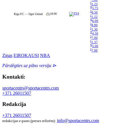
1
1.23
X
5.75
2
8.50
18:00
Riga FC — Ogre United
1
1.22
X
6.00
2
8.80
1
1.30
X
4.50
2
7.00
1
1.37
X
5.00
2
7.00
Ziņas
EIROKAUSI
NBA
Pārslēgties uz pilno versiju ⊳
Kontakti:
sportacentrs@sportacentrs.com
+371 26011507
Redakcija
+371 26011507
info@sportacentrs.com
redakcijas e-pasts (preses relīzēm):