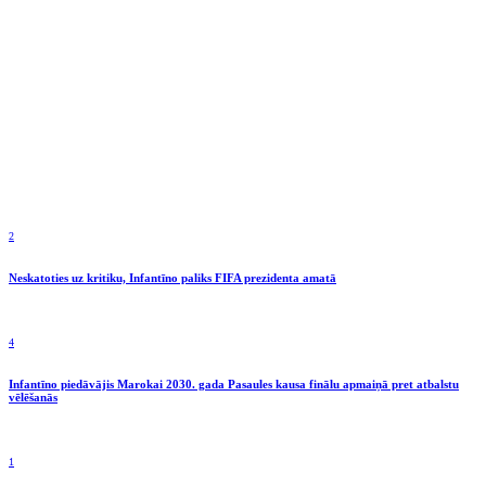
2
Neskatoties uz kritiku, Infantīno paliks FIFA prezidenta amatā
4
Infantīno piedāvājis Marokai 2030. gada Pasaules kausa finālu apmaiņā pret atbalstu
vēlēšanās
1