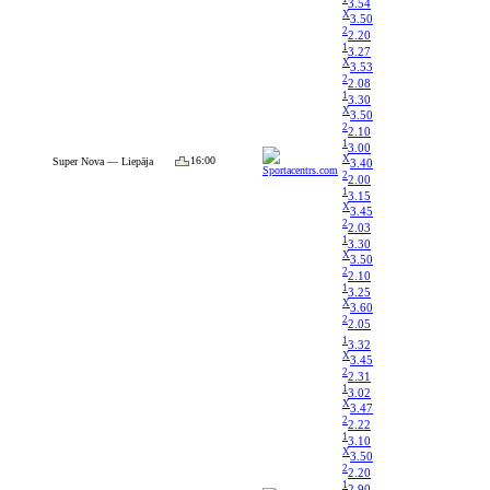
3.54
X
3.50
2
2.20
1
3.27
X
3.53
2
2.08
1
3.30
X
3.50
2
2.10
1
3.00
X
16:00
Super Nova — Liepāja
3.40
2
2.00
1
3.15
X
3.45
2
2.03
1
3.30
X
3.50
2
2.10
1
3.25
X
3.60
2
2.05
1
3.32
X
3.45
2
2.31
1
3.02
X
3.47
2
2.22
1
3.10
X
3.50
2
2.20
1
2.90