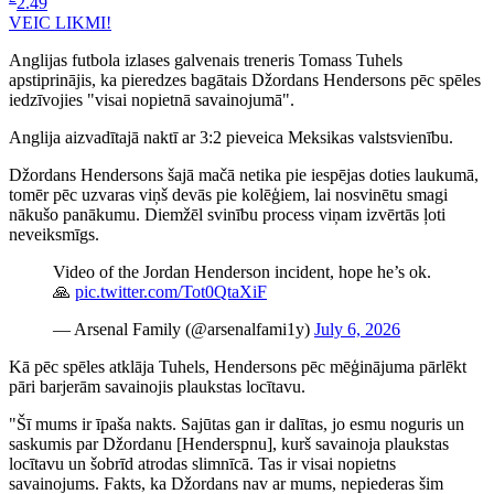
2.49
VEIC LIKMI!
Anglijas futbola izlases galvenais treneris Tomass Tuhels
apstiprinājis, ka pieredzes bagātais Džordans Hendersons pēc spēles
iedzīvojies "visai nopietnā savainojumā".
Anglija aizvadītajā naktī ar 3:2 pieveica Meksikas valstsvienību.
Džordans Hendersons šajā mačā netika pie iespējas doties laukumā,
tomēr pēc uzvaras viņš devās pie kolēģiem, lai nosvinētu smagi
nākušo panākumu. Diemžēl svinību process viņam izvērtās ļoti
neveiksmīgs.
Video of the Jordan Henderson incident, hope he’s ok.
🙏
pic.twitter.com/Tot0QtaXiF
— Arsenal Family (@arsenalfami1y)
July 6, 2026
Kā pēc spēles atklāja Tuhels, Hendersons pēc mēģinājuma pārlēkt
pāri barjerām savainojis plaukstas locītavu.
"Šī mums ir īpaša nakts. Sajūtas gan ir dalītas, jo esmu noguris un
saskumis par Džordanu [Henderspnu], kurš savainoja plaukstas
locītavu un šobrīd atrodas slimnīcā. Tas ir visai nopietns
savainojums. Fakts, ka Džordans nav ar mums, nepiederas šim