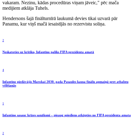
vakaram. Nezinu, kādas procedūras viņam jāveic," pēc mača
medijiem atklāja Tuhels.
Hendersons šajā finālturnīrā laukumā devies tikai uzvarā pār
Panamu, kur viņš mačā iesaistījās no rezervistu soliņa.
2
Neskatoties uz kritiku, Infantīno paliks FIFA prezidenta amatā
4
Infantīno piedāvājis Marokai 2030. gada Pasaules kausa finālu apmaiņā pret atbalstu
vēlēšanās
1
Infantino sasauc krīzes sanāksmi – pieaug spiediens atkāpties no FIFA prezidenta amata
2