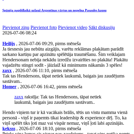
Spānija papildlaikā uzlauž Argentīnas vārtus un nopelna Pasaules kausu
Pievienot ziņu
Pievienot foto
Pievienot video
Sākt diskusiju
2026-07-06 08:24
Heilijs
, 2026-07-06 09:29, pirms mēneša
Ja tiesnesis jau nebūtu aizgājis, varētu reklāmas plakātam parādīt
sarkano kartiņu par apzinātu spēlētāja traumēšanu. Šim veiklajam
Hendersonam nebija nekādu izredžu izvairīties no plakāta! Plakātu
vajadzētu stingri sodīt - jāizlaiž kā minimums nākamās 3 spēles!
zaxx
, 2026-07-06 11:10, pirms mēneša
Tak tas Hendersons, tāpat netiek laukumā, baigais jau zaudējums
sastāvam..
Homer
, 2026-07-06 16:42, pirms mēneša
zaxx
rakstīja: Tak tas Hendersons, tāpat netiek
laukumā, baigais jau zaudējums sastāvam..
Hendo viņiem tur ir kā vacākais brālis, tētis un vistu mamma vienā
personā - viņš ir paņemts tikai leadership & experience dēļ. To, ka
viņš spēlēt tiks ļoti maz vai vispār nemaz, viņš ļoti labi apzinājās.
keksss
, 2026-07-06 18:10, pirms mēneša
Prieks vina lomas sis vispar nav zaudejums - tapat vins netika nemts,