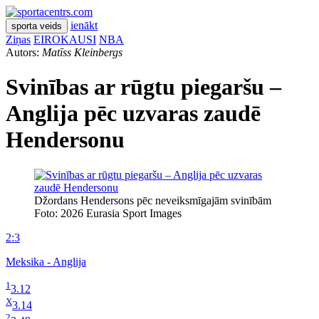
ienākt
sporta veids
Ziņas
EIROKAUSI
NBA
Autors:
Matīss Kleinbergs
Svinības ar rūgtu piegaršu –
Anglija pēc uzvaras zaudē
Hendersonu
Džordans Hendersons pēc neveiksmīgajām svinībām
Foto: 2026 Eurasia Sport Images
2:3
Meksika - Anglija
1
3.12
X
3.14
2