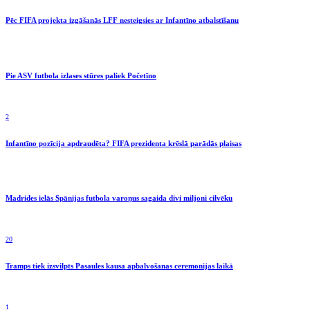
Pēc FIFA projekta izgāšanās LFF nesteigsies ar Infantīno atbalstīšanu
Pie ASV futbola izlases stūres paliek Početīno
2
Infantīno pozīcija apdraudēta? FIFA prezidenta krēslā parādās plaisas
Madrides ielās Spānijas futbola varoņus sagaida divi miljoni cilvēku
20
Tramps tiek izsvilpts Pasaules kausa apbalvošanas ceremonijas laikā
1