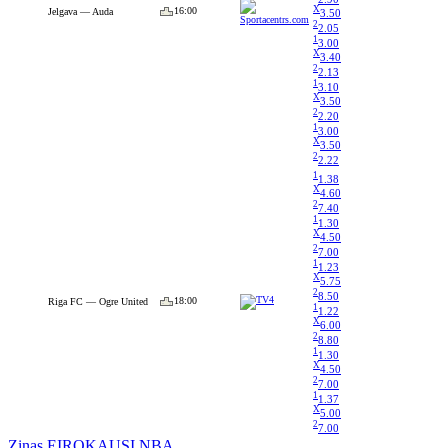
X
16:00
Jelgava — Auda
3.50
2
2.05
1
3.00
X
3.40
2
2.13
1
3.10
X
3.50
2
2.20
1
3.00
X
3.50
2
2.22
1
1.38
X
4.60
2
7.40
1
1.30
X
4.50
2
7.00
1
1.23
X
5.75
2
8.50
18:00
Riga FC — Ogre United
1
1.22
X
6.00
2
8.80
1
1.30
X
4.50
2
7.00
1
1.37
X
5.00
2
7.00
Ziņas
EIROKAUSI
NBA