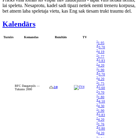
lai speletu. Nesaprotu, kadel sadi tipazi netiek nemti treneru korpusa,
bet atnem laba speletaja vietu, kas Eng sak tiesam trukt traumu del.
Kalendārs
Turnīrs
Komandas
Rezultāts
TV
1
1.95
X
3.70
2
4.19
1
1.77
X
3.83
2
4.20
1
1.90
X
3.70
2
4.20
1
1.75
BFC Daugavpils —
X
2:0
3.60
Tukums 2000
2
3.70
1
1.80
X
4.10
2
4.30
1
1.90
X
3.83
2
4.20
1
1.76
X
3.80
2
4.20
1