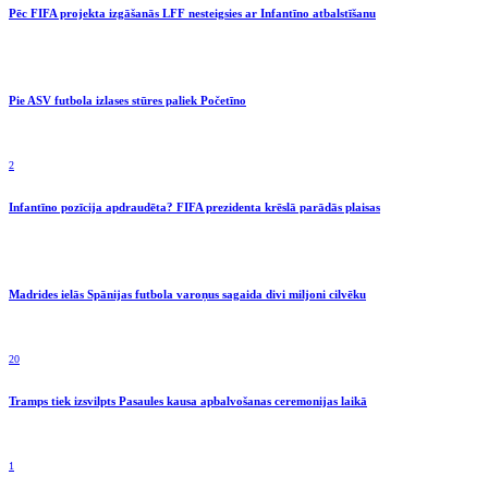
Pēc FIFA projekta izgāšanās LFF nesteigsies ar Infantīno atbalstīšanu
Pie ASV futbola izlases stūres paliek Početīno
2
Infantīno pozīcija apdraudēta? FIFA prezidenta krēslā parādās plaisas
Madrides ielās Spānijas futbola varoņus sagaida divi miljoni cilvēku
20
Tramps tiek izsvilpts Pasaules kausa apbalvošanas ceremonijas laikā
1