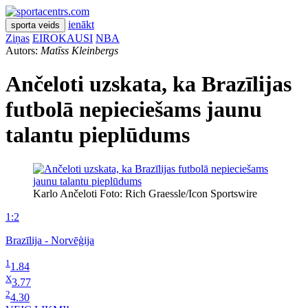
ienākt
sporta veids
Ziņas
EIROKAUSI
NBA
Autors:
Matīss Kleinbergs
Ančeloti uzskata, ka Brazīlijas
futbolā nepieciešams jaunu
talantu pieplūdums
Karlo Ančeloti Foto: Rich Graessle/Icon Sportswire
1:2
Brazīlija - Norvēģija
1
1.84
X
3.77
2
4.30