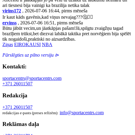
ari tiesnesi bija vainigi ka brazilija netika talak
virins172
, 2026-07-06 16:44, pirms mēneša
Ir kaut kāds gavēnis,kad viņus nevajag???🤔🤷‍♂️
ervinss
, 2026-07-06 16:51, pirms mēneša
Būtu jābūt vecim,un jāatkāpjas pašam!Jā,spilgtu zvaigžņu tagad
brazīļiem trūkst,bet diezvai labākā taktika pret norvēģiem bija spēlēt
tik nogaidoši,praktiski no aizsardzības.
Ziņas
EIROKAUSI
NBA
Pārslēgties uz pilno versiju ⊳
Kontakti:
sportacentrs@sportacentrs.com
+371 26011507
Redakcija
+371 26011507
info@sportacentrs.com
redakcijas e-pasts (preses relīzēm):
Reklāmas daļa