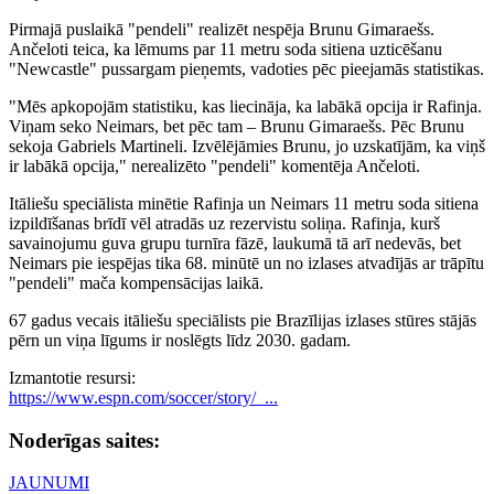
Pirmajā puslaikā "pendeli" realizēt nespēja Brunu Gimaraešs.
Ančeloti teica, ka lēmums par 11 metru soda sitiena uzticēšanu
"Newcastle" pussargam pieņemts, vadoties pēc pieejamās statistikas.
"Mēs apkopojām statistiku, kas liecināja, ka labākā opcija ir Rafinja.
Viņam seko Neimars, bet pēc tam – Brunu Gimaraešs. Pēc Brunu
sekoja Gabriels Martineli. Izvēlējāmies Brunu, jo uzskatījām, ka viņš
ir labākā opcija," nerealizēto "pendeli" komentēja Ančeloti.
Itāliešu speciālista minētie Rafinja un Neimars 11 metru soda sitiena
izpildīšanas brīdī vēl atradās uz rezervistu soliņa. Rafinja, kurš
savainojumu guva grupu turnīra fāzē, laukumā tā arī nedevās, bet
Neimars pie iespējas tika 68. minūtē un no izlases atvadījās ar trāpītu
"pendeli" mača kompensācijas laikā.
67 gadus vecais itāliešu speciālists pie Brazīlijas izlases stūres stājās
pērn un viņa līgums ir noslēgts līdz 2030. gadam.
Izmantotie resursi:
https://www.espn.com/soccer/story/_...
Noderīgas saites:
JAUNUMI