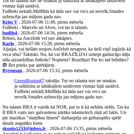
Tur no talanta nav ne smakas ja salīdzina ar labākajiem sastāviem
vismaz šajā sastāvā.
Fullbeki nekādi.Midfīlda kā tāda nav vai vecs un nevelk.Smailes
uzbrucēja jau miljons gadu nav.
Kriss V
, 2026-07-06 11:49, pirms mēneša
Fullbeki - Marcelo un Alves, vot tas ir talants.
badijs4
, 2026-07-06 14:56, pirms mēneša
Brīnos, ka Ancelotti vel nav atkāpies.
Karlo
, 2026-07-06 15:28, pirms mēneša
Aijaijai, vai tiešām senjors Ančeloti nesaprot, ka tieši viņš izgāzās kā
veca sēta? Taktiski. Nu, kā var BRAZĪLIJAI uztiept garlaicīgo itāļu
stila aizsardzības futbolu? Nopietni? Brazīlijai! Par ko tad brīnīties?
🙈 Bet prieks par airētājiem.
Byronsan
, 2026-07-06 15:32, pirms mēneša
GreenBoston#7
rakstīja: Tur no talanta nav ne smakas
ja salīdzina ar labākajiem sastāviem vismaz šajā sastāvā.
Fullbeki nekādi.Midfīlda kā tāda nav vai vecs un
nevelk.Smailes uzbrucēja jau miljons gadu nav.
Nu talants BRA ir vairāk kā NOR, par to it kā nebūtu strīds. Tas ka
šī BRA vairs nav galvastiesu pārāka talanta/tech ziņā arī fakts. Un
pie mazākas "starpības līmenī" darbaspēja un gribasspēks spēlē
daudz augstāku lomu
skonto1233@inbox.lv
, 2026-07-06 15:35, pirms mēneša
Anceloti ir jaatkapjas jo pa velu tu uzlaidi uz laukumu neimaru un