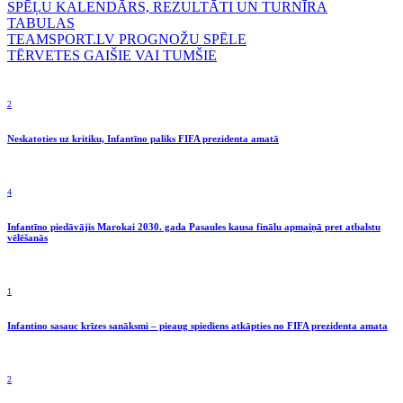
SPĒĻU KALENDĀRS, REZULTĀTI UN TURNĪRA
TABULAS
TEAMSPORT.LV PROGNOŽU SPĒLE
TĒRVETES GAIŠIE VAI TUMŠIE
2
Neskatoties uz kritiku, Infantīno paliks FIFA prezidenta amatā
4
Infantīno piedāvājis Marokai 2030. gada Pasaules kausa finālu apmaiņā pret atbalstu
vēlēšanās
1
Infantino sasauc krīzes sanāksmi – pieaug spiediens atkāpties no FIFA prezidenta amata
2