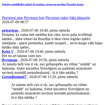
Spānija papildlaikā uzlauž Argentīnas vārtus un nopelna Pasaules kausu
Pievienot ziņu
Pievienot foto
Pievienot video
Sākt diskusiju
2026-07-06 08:57
petravicus
, 2026-07-06 10:40, pirms mēneša
Protams, ka vaina tiek meklēta kur citur, nevis paša izvēlētajā
taktikā... tādai izlasei kā Brazīlija ir tikai viens loģisks spēles
zīmējums - spiest pretinieku, kamēr nospiež... nevis knapi vilkt kājas
lielāko daļu spēles..
Kriss V
, 2026-07-06 10:46, pirms mēneša
Bet nu arī talanta vairs nav.
Byronsan
, 2026-07-06 10:59, pirms mēneša
Ar talantu tieši viss ir ok, nav gribasspēks un vēlme "strādāt" uz
laukuma. Atdot iniciatīvu Norvēģiem un parktiski neaizskriet
nevienā normālā pretuzbrukumā - tā ir bļin taktika ?
GreenBoston#7
, 2026-07-06 11:20, pirms mēneša
Ar talantu tieši viss ir ok, nav gribasspēks un vēlme
"strādāt" uz laukuma. Atdot iniciatīvu Norvēģiem un
parktiski neaizskriet nevienā normālā pretuzbrukumā -
tā ir bļin taktika ?