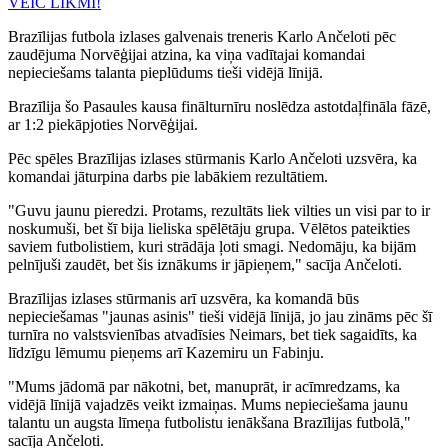
VEIC LIKMI!
Brazīlijas futbola izlases galvenais treneris Karlo Ančeloti pēc
zaudējuma Norvēģijai atzina, ka viņa vadītajai komandai
nepieciešams talanta pieplūdums tieši vidējā līnijā.
Brazīlija šo Pasaules kausa finālturnīru noslēdza astotdaļfināla fāzē,
ar 1:2 piekāpjoties Norvēģijai.
Pēc spēles Brazīlijas izlases stūrmanis Karlo Ančeloti uzsvēra, ka
komandai jāturpina darbs pie labākiem rezultātiem.
"Guvu jaunu pieredzi. Protams, rezultāts liek vilties un visi par to ir
noskumuši, bet šī bija lieliska spēlētāju grupa. Vēlētos pateikties
saviem futbolistiem, kuri strādāja ļoti smagi. Nedomāju, ka bijām
pelnījuši zaudēt, bet šis iznākums ir jāpieņem," sacīja Ančeloti.
Brazīlijas izlases stūrmanis arī uzsvēra, ka komandā būs
nepieciešamas "jaunas asinis" tieši vidējā līnijā, jo jau zināms pēc šī
turnīra no valstsvienības atvadīsies Neimars, bet tiek sagaidīts, ka
līdzīgu lēmumu pieņems arī Kazemiru un Fabinju.
"Mums jādomā par nākotni, bet, manuprāt, ir acīmredzams, ka
vidējā līnijā vajadzēs veikt izmaiņas. Mums nepieciešama jaunu
talantu un augsta līmeņa futbolistu ienākšana Brazīlijas futbolā,"
sacīja Ančeloti.