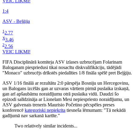
VEIC LIKMI!
1:4
ASV - Beļģija
1
2.77
X
3.46
2
2.56
VEIC LIKMI!
FIFA Disciplinārā komiteja ASV izlases uzbrucējam Folarinam
Baloganam piespriedusi tikai nosacītu diskvalifikāciju, tādējādi
"Monaco" uzbrucējs drīkstēs piedalīties 1/8 fināla spēlē pret Beļģiju.
ASV 1/16 finālā ar rezultātu 2:0 pārspēja Bosniju un Hercegovinu,
un Balogans izcēlās gan ar uzvaras vārtiem pirmā puslaika izskaņā,
gan arī apšaubāmu noraidījumu otrā puslaika vidū. Daudzi šo
epizodi salīdzināja ar Lionelam Mesi nepiespriesto noraidījumu, un
ASV galvenais treneris Maurisio Početino pēcspēles preses
konferencē
kategoriski nepiekrita
tiesneša lēmumam: "Tā nekādā
gadījumā nav sarkanā kartīte."
Two relatively similar incidents...