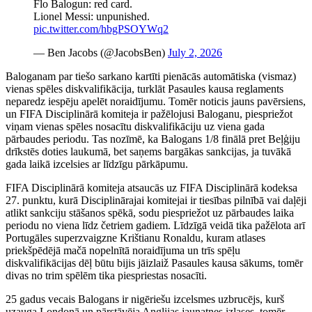
Flo Balogun: red card.
Lionel Messi: unpunished.
pic.twitter.com/hbgPSOYWq2
— Ben Jacobs (@JacobsBen)
July 2, 2026
Baloganam par tiešo sarkano kartīti pienācās automātiska (vismaz)
vienas spēles diskvalifikācija, turklāt Pasaules kausa reglaments
neparedz iespēju apelēt noraidījumu. Tomēr noticis jauns pavērsiens,
un FIFA Disciplinārā komiteja ir pažēlojusi Baloganu, piespriežot
viņam vienas spēles nosacītu diskvalifikāciju uz viena gada
pārbaudes periodu. Tas nozīmē, ka Balogans 1/8 finālā pret Beļģiju
drīkstēs doties laukumā, bet saņems bargākas sankcijas, ja tuvākā
gada laikā izcelsies ar līdzīgu pārkāpumu.
FIFA Disciplinārā komiteja atsaucās uz FIFA Disciplinārā kodeksa
27. punktu, kurā Disciplinārajai komitejai ir tiesības pilnībā vai daļēji
atlikt sankciju stāšanos spēkā, sodu piespriežot uz pārbaudes laika
periodu no viena līdz četriem gadiem. Līdzīgā veidā tika pažēlota arī
Portugāles superzvaigzne Krištianu Ronaldu, kuram atlases
priekšpēdējā mačā nopelnītā noraidījuma un trīs spēļu
diskvalifikācijas dēļ būtu bijis jāizlaiž Pasaules kausa sākums, tomēr
divas no trim spēlēm tika piespriestas nosacīti.
25 gadus vecais Balogans ir nigēriešu izcelsmes uzbrucējs, kurš
uzauga Londonā un pārstāvēja Anglijas jaunatnes izlases, tomēr