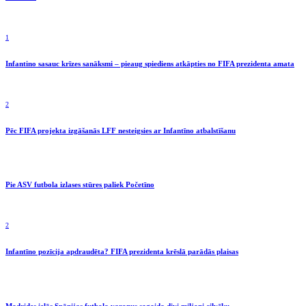
1
Infantino sasauc krīzes sanāksmi – pieaug spiediens atkāpties no FIFA prezidenta amata
2
Pēc FIFA projekta izgāšanās LFF nesteigsies ar Infantīno atbalstīšanu
Pie ASV futbola izlases stūres paliek Početīno
2
Infantīno pozīcija apdraudēta? FIFA prezidenta krēslā parādās plaisas