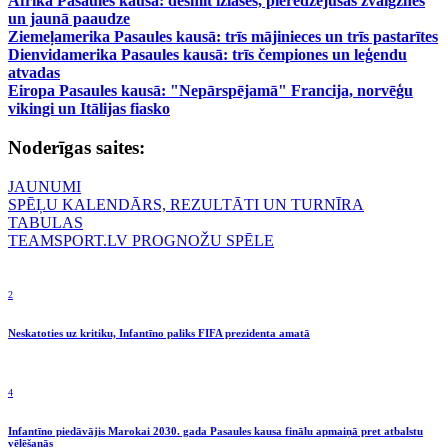
Āfrika Pasaules kausā: desmit izlases, pieredzējušas zvaigznes
un jaunā paaudze
Ziemeļamerika Pasaules kausā: trīs mājinieces un trīs pastarītes
Dienvidamerika Pasaules kausā: trīs čempiones un leģendu
atvadas
Eiropa Pasaules kausā: "Nepārspējamā" Francija, norvēģu
vikingi un Itālijas fiasko
Noderīgas saites:
JAUNUMI
SPĒĻU KALENDĀRS, REZULTĀTI UN TURNĪRA
TABULAS
TEAMSPORT.LV PROGNOŽU SPĒLE
2
Neskatoties uz kritiku, Infantīno paliks FIFA prezidenta amatā
4
Infantīno piedāvājis Marokai 2030. gada Pasaules kausa finālu apmaiņā pret atbalstu
vēlēšanās