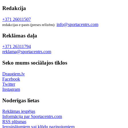
Redakcija
+371 26011507
info@sportacentrs.com
redakcijas e-pasts (preses relīzēm):
Reklāmas daļa
+371 26311794
reklama@sportacentrs.com
Seko mums sociālajos tīklos
Draugiem.lv
Facebook
Twitter
Instagram
Noderīgas lietas
Reklāmas iespējas
Informācija par Sportacentrs.com
RSS plūsmas
Ierosinājumiem vai kļūdu paziņojumiem