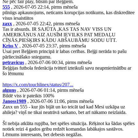
Ne pēc fair play, būsim par Beļģiem.
555
, 2026-07-05 22:14, pirms mēneša
pilniigs apkaunojums, neticams korupcijas notikums, kas diskreditee
visus iesaistiitos
zaxx
, 2026-07-05 22:42, pirms mēneša
Tas ir absurds. IR SAJŪTA ,KAS TAS NAV VISS UN
AMERIKĀŅUS AIZ AUSĪM IEVILKS PAT MEDAĻU
CĪŅĀS,PIESĶIRS KĀDU ABŠAUBĀMU SODU UTT.
Kriss V
, 2026-07-05 23:37, pirms mēneša
Usai pret Beļģiem principā ir labas cerības. Beļģi nerāda to pašu
pārliecināšako sniegumu.
petravicus
, 2026-07-06 00:34, pirms mēneša
Beļģijas futbola federācija tvitterī izteikuši savu neapmierinātību ar
šo lēmumu
https://x.com/touchlinex/status/207...
alguns
, 2026-07-06 01:14, pirms mēneša
Bildē viss ir pateikts 100%
Janoss1989
, 2026-07-06 11:06, pirms mēneša
Zaxx un 555 - kur jūs bijāt un ko teicāt tad kad Mesi uzkāpa uz
ahileja? viņš ne tikai neatrāvā sarkano, bet arī nākamo neizlaida.
Šī nebija atklāta rupjība, bet spēles situācija. Rēķinot ka šādas spēles
notiek reizi 4 gados gribu redzēt komandas labākajos sastāvos.
Lēmums interesants, bet debesis negāžas.