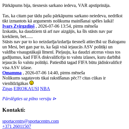
Pārkāpums bija, tiesnesis sarkano iedeva, VAR apstiprināja.
Tas, ka citam par tādu pašu pārkāpumu sarkano neiedeva, nedrīkst
tikt izmantots kā arguments nolikuma mainīšanai spēles laikā!
Ivars Zvirgzdiņš
, 2026-07-06 13:54, pirms mēneša
Izskatās, ka daudziem tā arī nav aizgājis, ka šīs stāsts nav par
krekliem, bet......
Stāsts nav par to ko neizdarīja/izdarīja tiesneši attiecībā uz Baloganu
un Mesi, bet gan par to, ka šajā visā iejaucās ASV politiķi un
valdība visaugstākajā līmenī. Pieļauju, ka daudzi atceras visus tos
gadījumus, kad FIFA diskvalificēja to valstu izlases, kuru darbībā
iejaucās šo valstu politiķi. Patiesībā tagad FIFA būtu jādiskvalificē
visa ASV izlase.
Omamma
, 2026-07-06 14:40, pirms mēneša
Nolikums sagatavots tikai rakstīšanas pēc?? citas cūkas ir
vienlīdzīgākas
Ziņas
EIROKAUSI
NBA
Pārslēgties uz pilno versiju ⊳
Kontakti:
sportacentrs@sportacentrs.com
+371 26011507