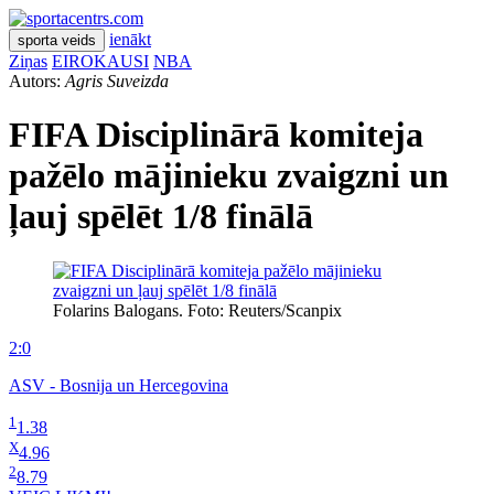
ienākt
sporta veids
Ziņas
EIROKAUSI
NBA
Autors:
Agris Suveizda
FIFA Disciplinārā komiteja
pažēlo mājinieku zvaigzni un
ļauj spēlēt 1/8 finālā
Folarins Balogans. Foto: Reuters/Scanpix
2:0
ASV - Bosnija un Hercegovina
1
1.38
X
4.96
2
8.79