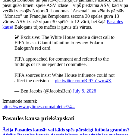
pieaugušo līmenī spēlē ASV izlasē – viņš piedzima ASV, kad viņa
vecāki viesojās Ņujorkā. Londonas "Arsenal" audzēknis pārstāv
"Monaco" un Francijas čempionāta sezonā 30 spēlēs guva 13
vārtus. ASV izlasē viņam 30 spēlēs ir 12 vārti, bet šajā
Pasaules
kausā
Balogans trijos mačos ir guvis trīs vārtus.
🚨 Exclusive: The White House made a direct call to
FIFA to ask Gianni Infantino to review Folarin
Balogun’s red card.
FIFA approached for comment and referred to the
findings of its independent committee.
FIFA sources insist White House influence could not
affect the decision…
pic.twitter.com/Rl97b1wm4X
— Ben Jacobs (@JacobsBen)
July 5, 2026
Izmantotie resursi:
https://www.nytimes.com/athletic/74...
Pasaules kausa priekšapskati
Āzija Pasaules kausā: vai kāds spēs pārsteigt futbola grandus?