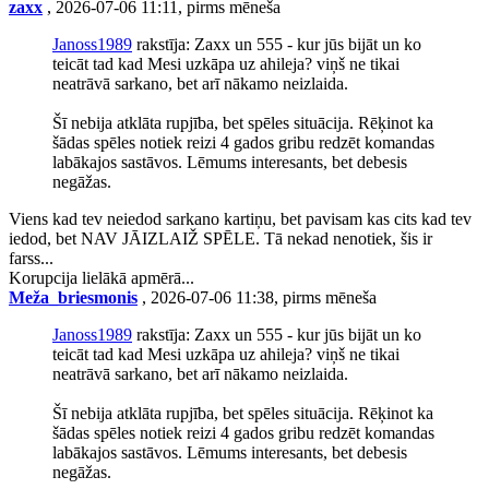
zaxx
, 2026-07-06 11:11, pirms mēneša
Janoss1989
rakstīja: Zaxx un 555 - kur jūs bijāt un ko
teicāt tad kad Mesi uzkāpa uz ahileja? viņš ne tikai
neatrāvā sarkano, bet arī nākamo neizlaida.
Šī nebija atklāta rupjība, bet spēles situācija. Rēķinot ka
šādas spēles notiek reizi 4 gados gribu redzēt komandas
labākajos sastāvos. Lēmums interesants, bet debesis
negāžas.
Viens kad tev neiedod sarkano kartiņu, bet pavisam kas cits kad tev
iedod, bet NAV JĀIZLAIŽ SPĒLE. Tā nekad nenotiek, šis ir
farss...
Korupcija lielākā apmērā...
Meža_briesmonis
, 2026-07-06 11:38, pirms mēneša
Janoss1989
rakstīja: Zaxx un 555 - kur jūs bijāt un ko
teicāt tad kad Mesi uzkāpa uz ahileja? viņš ne tikai
neatrāvā sarkano, bet arī nākamo neizlaida.
Šī nebija atklāta rupjība, bet spēles situācija. Rēķinot ka
šādas spēles notiek reizi 4 gados gribu redzēt komandas
labākajos sastāvos. Lēmums interesants, bet debesis
negāžas.