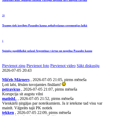
Madrides ielās Spānijas futbola varoņus sagaida divi miljoni cilvēku
20
Tramps tiek izsvilpts Pasaules kausa apbalvošanas ceremonijas laikā
1
Spānija papildlaikā uzlauž Argentīnas vārtus un nopelna Pasaules kausu
Pievienot ziņu
Pievienot foto
Pievienot video
Sākt diskusiju
2026-07-05 20:43
Mičels Mārners
, 2026-07-05 21:05, pirms mēneša
Ļoti labi, lēnām tuvojamies finālam!
petravicus
, 2026-07-05 21:07, pirms mēneša
Korupcija sit augstu vilni
matishL
, 2026-07-05 21:52, pirms mēneša
Vienkārši ņirgājas par noteikumiem. Ja ir ietekme tad visu var
mainīt. Vājprāts tajā PK notiek
tekken
, 2026-07-05 22:09, pirms mēneša