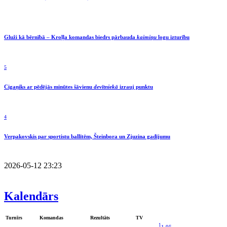
Gluži kā bērnībā – Kroļļa komandas biedrs pārbauda
kaimiņu
logu izturību
5
Cigaņiks ar pēdējās minūtes šāvienu
devītniekā
izrauj punktu
4
Verpakovskis par sportistu ballītēm, Šteinbora un Zjuzina gadījumu
2026-05-12 23:23
Kalendārs
Turnīrs
Komandas
Rezultāts
TV
1
1.95