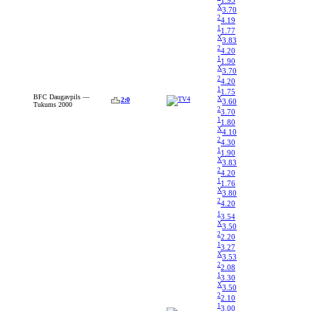
X
3.70
2
4.19
1
1.77
X
3.83
2
4.20
1
1.90
X
3.70
2
4.20
1
1.75
BFC Daugavpils —
X
2:0
3.60
Tukums 2000
2
3.70
1
1.80
X
4.10
2
4.30
1
1.90
X
3.83
2
4.20
1
1.76
X
3.80
2
4.20
1
3.54
X
3.50
2
2.20
1
3.27
X
3.53
2
2.08
1
3.30
X
3.50
2
2.10
1
3.00