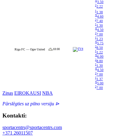
X
3.50
2
2.22
1
1.38
X
4.60
2
7.40
1
1.30
X
4.50
2
7.00
1
1.23
X
5.75
2
8.50
18:00
Riga FC — Ogre United
1
1.22
X
6.00
2
8.80
1
1.30
X
4.50
2
7.00
1
1.37
X
5.00
2
7.00
Ziņas
EIROKAUSI
NBA
Pārslēgties uz pilno versiju ⊳
Kontakti:
sportacentrs@sportacentrs.com
+371 26011507