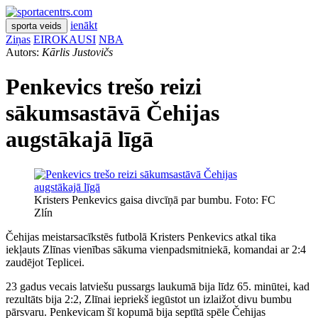
ienākt
sporta veids
Ziņas
EIROKAUSI
NBA
Autors:
Kārlis Justovičs
Penkevics trešo reizi
sākumsastāvā Čehijas
augstākajā līgā
Kristers Penkevics gaisa divcīņā par bumbu. Foto: FC
Zlín
Čehijas meistarsacīkstēs futbolā Kristers Penkevics atkal tika
iekļauts Zlīnas vienības sākuma vienpadsmitniekā, komandai ar 2:4
zaudējot Teplicei.
23 gadus vecais latviešu pussargs laukumā bija līdz 65. minūtei, kad
rezultāts bija 2:2, Zlīnai iepriekš iegūstot un izlaižot divu bumbu
pārsvaru. Penkevicam šī kopumā bija septītā spēle Čehijas