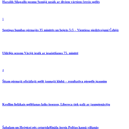
Haralds Silagailis posmu Somijā uzsāk ar diviem vārtiem četrās spēlēs
1
Septiņas bumbas pirmajās 35 minūtēs un beigās 5:5 – Vientiesa piedzīvojumi Čehijā
Uldriķis sezonu Vācijā iesāk ar iesaistīšanos 75. minūtē
4
Šitam pirmajā oficiālajā spēlē jaunajā klubā – rezultatīva piespēle igaunim
Krollim lielākais spēlēšanas laiks šosezon, Libereca tiek galā ar jaunpienācēju
Šabalam un Hojņicei pēc ceturtdaļfināla šoreiz Polijas kausā vilšanās