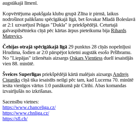
augstākajā līmenī.
Kopvērtējuma apakšgala klubu grupā Zlīna ir pirmā, laikus
nodrošinot palikšanu spēcīgākajā līgā, bet šovakar Mladā Boleslavā
ar 2:1 uzvarējusī Prāgas "Dukla" ir priekšpēdējā. Ceturtajā
galvaspilsētnieku cīņā pēc kārtas ārpus pieteikuma bija
Rihards
Matrevics
.
Čehijas otrajā spēcīgākajā līgā
29 punktus 28 cīņās nopelnījusi
Hrudima, šodien ar 2:0 pārspējot krietni augstāk esošo Pršībramu.
No "Liepājas" izlienētais aizsargs
Oskars Vientiess
duelī iesaistījās
vien 88. minūtē.
Šveices Superlīgas
priekšpēdējā kārtā malējais aizsargs
Andrejs
Cigaņiks
cīņā tika iesaistīts neilgi pēc tam, kad Lucerna 70. minūtē
iesita vienīgos vārtus 1:0 panākumā pār Cīrihi. Abas komandas
izvairījušās no izkrišanas.
Sacensību vietnes:
https://www.chanceliga.cz/
https://www.chnliga.cz/
https://sfl.ch/