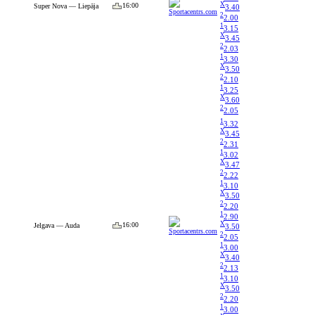
X
16:00
Super Nova — Liepāja
3.40
2
2.00
1
3.15
X
3.45
2
2.03
1
3.30
X
3.50
2
2.10
1
3.25
X
3.60
2
2.05
1
3.32
X
3.45
2
2.31
1
3.02
X
3.47
2
2.22
1
3.10
X
3.50
2
2.20
1
2.90
X
16:00
Jelgava — Auda
3.50
2
2.05
1
3.00
X
3.40
2
2.13
1
3.10
X
3.50
2
2.20
1
3.00