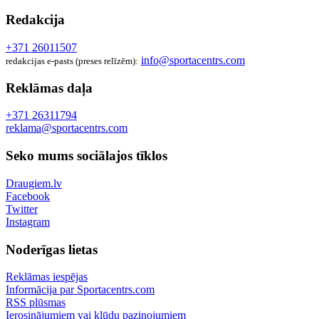
Redakcija
+371 26011507
info@sportacentrs.com
redakcijas e-pasts (preses relīzēm):
Reklāmas daļa
+371 26311794
reklama@sportacentrs.com
Seko mums sociālajos tīklos
Draugiem.lv
Facebook
Twitter
Instagram
Noderīgas lietas
Reklāmas iespējas
Informācija par Sportacentrs.com
RSS plūsmas
Ierosinājumiem vai kļūdu paziņojumiem