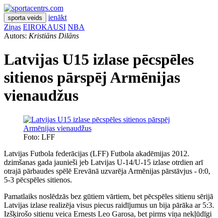
ienākt
sporta veids
Ziņas
EIROKAUSI
NBA
Autors:
Kristiāns Dilāns
Latvijas U15 izlase pēcspēles
sitienos pārspēj Armēnijas
vienaudžus
Foto: LFF
Latvijas Futbola federācijas (LFF) Futbola akadēmijas 2012.
dzimšanas gada jaunieši jeb Latvijas U-14/U-15 izlase otrdien arī
otrajā pārbaudes spēlē Erevānā uzvarēja Armēnijas pārstāvjus - 0:0,
5-3 pēcspēles sitienos.
Pamatlaiks noslēdzās bez gūtiem vārtiem, bet pēcspēles sitienu sērijā
Latvijas izlase realizēja visus piecus raidījumus un bija pārāka ar 5:3.
Izšķirošo sitienu veica Ernests Leo Garosa, bet pirms viņa nekļūdīgi