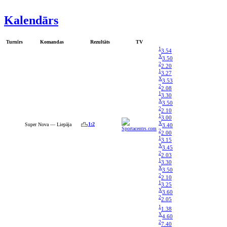
Kalendārs
Turnīrs
Komandas
Rezultāts
TV
1
3.54
X
3.50
2
2.20
1
3.27
X
3.53
2
2.08
1
3.30
X
3.50
2
2.10
1
3.00
X
1:2
Super Nova — Liepāja
3.40
2
2.00
1
3.15
X
3.45
2
2.03
1
3.30
X
3.50
2
2.10
1
3.25
X
3.60
2
2.05
1
1.38
X
4.60
2
7.40