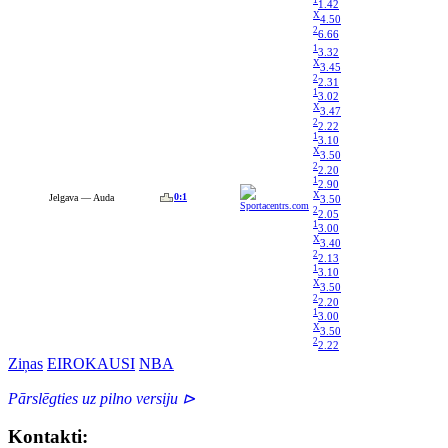
1
1.42
X
4.50
2
6.66
1
3.32
X
3.45
2
2.31
1
3.02
X
3.47
2
2.22
1
3.10
X
3.50
2
2.20
1
2.90
X
0:1
Jelgava — Auda
3.50
2
2.05
1
3.00
X
3.40
2
2.13
1
3.10
X
3.50
2
2.20
1
3.00
X
3.50
2
2.22
Ziņas
EIROKAUSI
NBA
Pārslēgties uz pilno versiju ⊳
Kontakti: