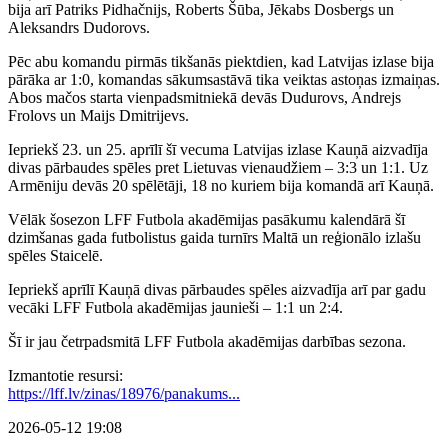
bija arī Patriks Pidhačnijs, Roberts Šūba, Jēkabs Dosbergs un
Aleksandrs Dudorovs.
Pēc abu komandu pirmās tikšanās piektdien, kad Latvijas izlase bija
pārāka ar 1:0, komandas sākumsastāvā tika veiktas astoņas izmaiņas.
Abos mačos starta vienpadsmitniekā devās Dudurovs, Andrejs
Frolovs un Maijs Dmitrijevs.
Iepriekš 23. un 25. aprīlī šī vecuma Latvijas izlase Kauņā aizvadīja
divas pārbaudes spēles pret Lietuvas vienaudžiem – 3:3 un 1:1. Uz
Armēniju devās 20 spēlētāji, 18 no kuriem bija komandā arī Kauņā.
Vēlāk šosezon LFF Futbola akadēmijas pasākumu kalendārā šī
dzimšanas gada futbolistus gaida turnīrs Maltā un reģionālo izlašu
spēles Staicelē.
Iepriekš aprīlī Kauņā divas pārbaudes spēles aizvadīja arī par gadu
vecāki LFF Futbola akadēmijas jaunieši – 1:1 un 2:4.
Šī ir jau četrpadsmitā LFF Futbola akadēmijas darbības sezona.
Izmantotie resursi:
https://lff.lv/zinas/18976/panakums...
2026-05-12 19:08