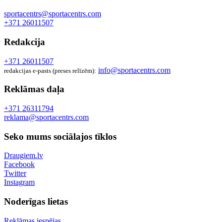
sportacentrs@sportacentrs.com
+371 26011507
Redakcija
+371 26011507
info@sportacentrs.com
redakcijas e-pasts (preses relīzēm):
Reklāmas daļa
+371 26311794
reklama@sportacentrs.com
Seko mums sociālajos tīklos
Draugiem.lv
Facebook
Twitter
Instagram
Noderīgas lietas
Reklāmas iespējas