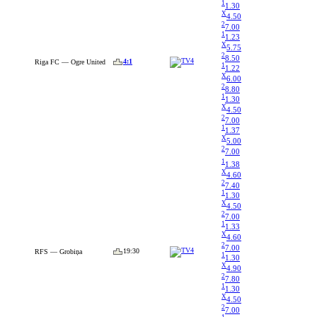
1
1.30
X
4.50
2
7.00
1
1.23
X
5.75
2
8.50
4:1
Riga FC — Ogre United
1
1.22
X
6.00
2
8.80
1
1.30
X
4.50
2
7.00
1
1.37
X
5.00
2
7.00
1
1.38
X
4.60
2
7.40
1
1.30
X
4.50
2
7.00
1
1.33
X
4.60
2
7.00
19:30
RFS — Grobiņa
1
1.30
X
4.90
2
7.80
1
1.30
X
4.50
2
7.00