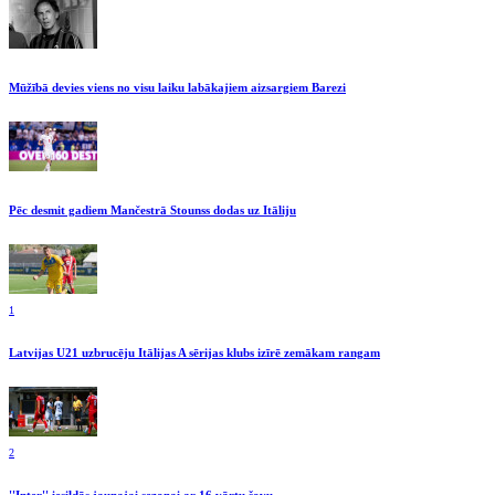
Mūžībā devies viens no visu laiku labākajiem aizsargiem Barezi
Pēc desmit gadiem Mančestrā Stounss dodas uz Itāliju
1
Latvijas U21 uzbrucēju Itālijas A sērijas klubs izīrē zemākam rangam
2
''Inter'' iesildās jaunajai sezonai ar 16 vārtu šovu