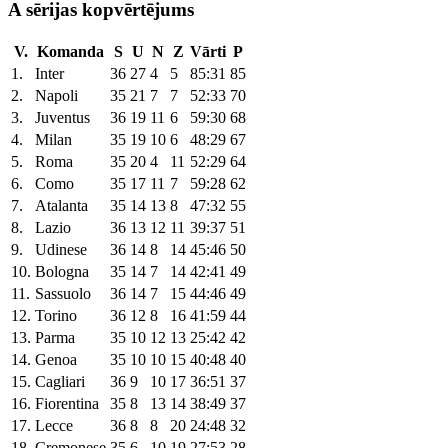
A sērijas kopvērtējums
V.
Komanda
S
U
N
Z
Vārti
P
1.
Inter
36
27
4
5
85:31
85
2.
Napoli
35
21
7
7
52:33
70
3.
Juventus
36
19
11
6
59:30
68
4.
Milan
35
19
10
6
48:29
67
5.
Roma
35
20
4
11
52:29
64
6.
Como
35
17
11
7
59:28
62
7.
Atalanta
35
14
13
8
47:32
55
8.
Lazio
36
13
12
11
39:37
51
9.
Udinese
36
14
8
14
45:46
50
10.
Bologna
35
14
7
14
42:41
49
11.
Sassuolo
36
14
7
15
44:46
49
12.
Torino
36
12
8
16
41:59
44
13.
Parma
35
10
12
13
25:42
42
14.
Genoa
35
10
10
15
40:48
40
15.
Cagliari
36
9
10
17
36:51
37
16.
Fiorentina
35
8
13
14
38:49
37
17.
Lecce
36
8
8
20
24:48
32
18.
Cremonese
35
6
10
19
27:53
28