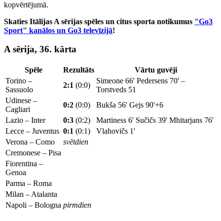
kopvērtējumā.
Skaties Itālijas A sērijas spēles un citus sporta notikumus
"Go3
Sport" kanālos un Go3 televīzijā
!
A sērija, 36. kārta
Spēle
Rezultāts
Vārtu guvēji
Torino –
Simeone 66' Pedersens 70' –
2:1
(0:0)
Sassuolo
Torstveds 51
Udinese –
0:2
(0:0)
Bukša 56' Gejs 90'+6
Cagliari
Lazio – Inter
0:3
(0:2)
Martiness 6' Sučičs 39' Mhitarjans 76'
Lecce – Juventus
0:1
(0:1)
Vlahovičs 1'
Verona – Como
svētdien
Cremonese – Pisa
Fiorentina –
Genoa
Parma – Roma
Milan – Atalanta
Napoli – Bologna
pirmdien