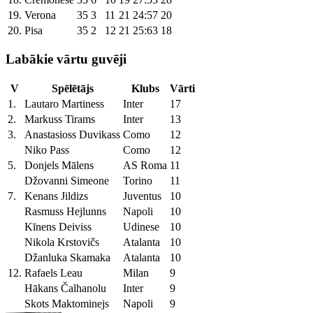
19.
Verona
35
3
11
21
24:57
20
20.
Pisa
35
2
12
21
25:63
18
Labākie vārtu guvēji
V
Spēlētājs
Klubs
Vārti
1.
Lautaro Martiness
Inter
17
2.
Markuss Tirams
Inter
13
3.
Anastasioss Duvikass
Como
12
Niko Pass
Como
12
5.
Donjels Mālens
AS Roma
11
Džovanni Simeone
Torino
11
7.
Kenans Jildizs
Juventus
10
Rasmuss Hejlunns
Napoli
10
Kīnens Deiviss
Udinese
10
Nikola Krstovičs
Atalanta
10
Džanluka Skamaka
Atalanta
10
12.
Rafaels Leau
Milan
9
Hākans Čalhanolu
Inter
9
Skots Maktominejs
Napoli
9