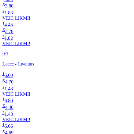
X
3.80
2
1.83
VEIC LIKMI!
1
4.45
X
3.78
2
1.82
VEIC LIKMI!
0:1
Lecce - Juventus
1
6.60
X
4.70
2
1.48
VEIC LIKMI!
1
6.80
X
4.40
2
1.48
VEIC LIKMI!
1
6.66
X
4.69