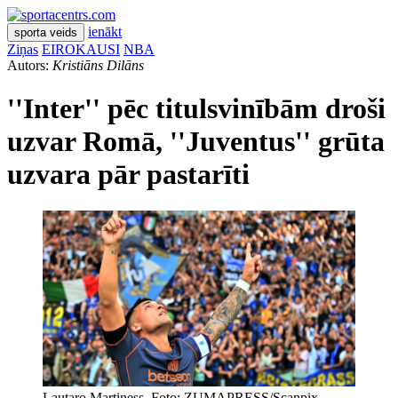
ienākt
sporta veids
Ziņas
EIROKAUSI
NBA
Autors:
Kristiāns Dilāns
''Inter'' pēc titulsvinībām droši
uzvar Romā, ''Juventus'' grūta
uzvara pār pastarīti
Lautaro Martiness. Foto: ZUMAPRESS/Scanpix