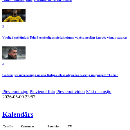
3
Virslīgā spēlējušais Tolu Premjerlīgas piedzīvojumu varētu noslēgt jau pēc vienas sezonas
2
Gatuzo pēc neveiksmīgā posma Itālijas izlasē atgriežas A sērijā un pārņem "Lazio"
Pievienot ziņu
Pievienot foto
Pievienot video
Sākt diskusiju
2026-05-09 23:57
Kalendārs
Turnīrs
Komandas
Rezultāts
TV