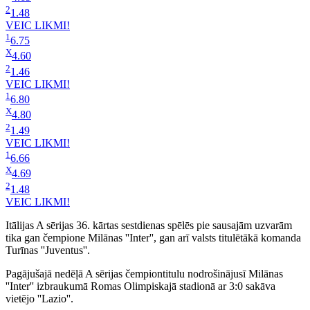
2
1.48
VEIC LIKMI!
1
6.75
X
4.60
2
1.46
VEIC LIKMI!
1
6.80
X
4.80
2
1.49
VEIC LIKMI!
1
6.66
X
4.69
2
1.48
VEIC LIKMI!
Itālijas A sērijas 36. kārtas sestdienas spēlēs pie sausajām uzvarām
tika gan čempione Milānas ''Inter'', gan arī valsts titulētākā komanda
Turīnas ''Juventus''.
Pagājušajā nedēļā A sērijas čempiontitulu nodrošinājusī Milānas
''Inter'' izbraukumā Romas Olimpiskajā stadionā ar 3:0 sakāva
vietējo ''Lazio''.