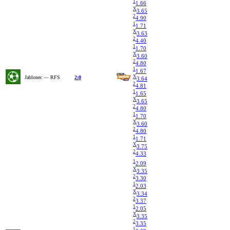
1
1.66
X
3.65
2
4.90
1
1.71
X
3.63
2
4.40
1
1.70
X
3.60
2
4.80
1
1.67
X
Jablonec — RFS
2:0
3.64
2
4.81
1
1.65
X
3.65
2
4.80
1
1.70
X
3.60
2
4.80
1
1.71
X
3.75
2
4.33
1
2.09
X
3.35
2
3.30
1
2.03
X
3.34
2
3.37
1
2.05
X
3.35
2
3.35
1