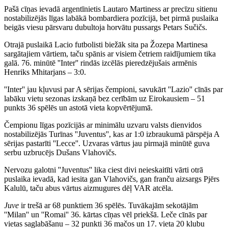
Pašā cīņas ievadā argentīnietis Lautaro Martiness ar precīzu sitienu
nostabilizējās līgas labākā bombardiera pozīcijā, bet pirmā puslaika
beigās viesu pārsvaru dubultoja horvātu pussargs Petars Sučičs.
Otrajā puslaikā Lacio futbolisti biežāk sita pa Žozepa Martinesa
sargātajiem vārtiem, taču spānis ar visiem četriem raidījumiem tika
galā. 76. minūtē ''Inter'' rindās izcēlās pieredzējušais armēnis
Henriks Mhitarjans – 3:0.
''Inter'' jau kļuvusi par A sērijas čempioni, savukārt ''Lazio'' cīnās par
labāku vietu sezonas izskaņā bez cerībām uz Eirokausiem – 51
punkts 36 spēlēs un astotā vieta kopvērtējumā.
Čempionu līgas pozīcijās ar minimālu uzvaru valsts dienvidos
nostabilizējās Turīnas ''Juventus'', kas ar 1:0 izbraukumā pārspēja A
sērijas pastarīti ''Lecce''. Uzvaras vārtus jau pirmajā minūtē guva
serbu uzbrucējs Dušans Vlahovičs.
Nervozu galotni ''Juventus'' lika ciest divi neieskaitīti vārti otrā
puslaika ievadā, kad iesita gan Vlahovičs, gan franču aizsargs Pjērs
Kalulū, taču abus vārtus aizmugures dēļ VAR atcēla.
Juve
ir trešā ar 68 punktiem 36 spēlēs. Tuvākajām sekotājām
''Milan'' un ''Romai'' 36. kārtas cīņas vēl priekšā. Leče cīnās par
vietas saglabāšanu – 32 punkti 36 mačos un 17. vieta 20 klubu