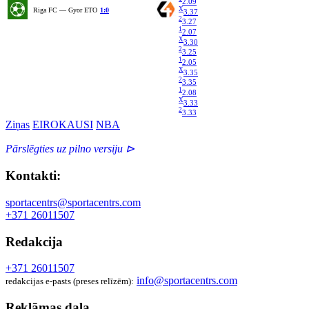
2.09
X
Riga FC — Gyor ETO
1:0
3.37
2
3.27
1
2.07
X
3.30
2
3.25
1
2.05
X
3.35
2
3.35
1
2.08
X
3.33
2
3.33
Ziņas
EIROKAUSI
NBA
Pārslēgties uz pilno versiju ⊳
Kontakti:
sportacentrs@sportacentrs.com
+371 26011507
Redakcija
+371 26011507
info@sportacentrs.com
redakcijas e-pasts (preses relīzēm):
Reklāmas daļa