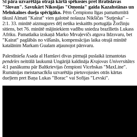
Šī pāra uzvarētāja otrajā kārtā spēkosies pret Bratislavas
"Slovan". Savukārt Nikosijas "Omonia" gaida Kazahstānas un
Melnkalnes dueļa spēcīgāko.
Pērn Čempionu līgas pamatturnīrā
tikusī Almati "Kairat" vien galotnē nolauza Nikšičas "Sutjeska" –
2:1. 33. minūtē aizmugures dēļ netika ieskaitīts portugāļa Žoržinju
sitiens, bet 76. minūtē mājiniekiem vadību sniedza brazīlietis Lukass
Afriku. Pamatlaika izskaņā Marko Mrvaļevičs atguva līdzsvaru, bet
"Kairat" paglābās no vilšanās, kompensācijas laika otrajā minūtē
katalānim Markam Gualam atjaunojot pārsvaru.
Palestīnieša Asada al Hamlavi divas pirmajā puslaikā izmantotas
pendeles
neitrālā laukumā Ungārijā kaldināja
Krajovas Universitātes
4:1 panākumu pār Baltkrievijas čempioni Vicebskas "MaxLine".
Rumānijas meistarsacīkšu uzvarētāja pietuvojusies otrās kārtas
dueļiem pret Baņa Lukas "Borac" vai Sofijas "Levski".