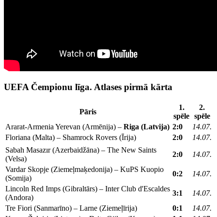
UEFA Čempionu līga. Atlases pirmā kārta
1.
2.
Pāris
spēle
spēle
Ararat-Armenia Yerevan (Armēnija) –
Riga (Latvija)
2:0
14.07.
Floriana (Malta) – Shamrock Rovers (Īrija)
2:0
14.07.
Sabah Masazır (Azerbaidžāna) – The New Saints
2:0
14.07.
(Velsa)
Vardar Skopje (Ziemeļmaķedonija) – KuPS Kuopio
0:2
14.07.
(Somija)
Lincoln Red Imps (Gibraltārs) – Inter Club d'Escaldes
3:1
14.07.
(Andora)
Tre Fiori (Sanmarīno) – Larne (Ziemeļīrija)
0:1
14.07.