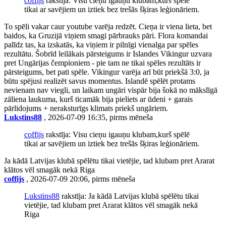
coffijs
rakstīja: Visu cieņu igauņu klubam,kurš spēlē
tikai ar savējiem un iztiek bez trešās šķiras leģionāriem.
To spēli vakar caur youtube varēja redzēt. Cieņa ir viena lieta, bet
baidos, ka Gruzijā viņiem smagi pārbrauks pāri. Flora komandai
palīdz tas, ka izskatās, ka viņiem ir pilnīgi vienalga par spēles
rezultātu. Šobrīd leilākais pārsteigums ir Islandes Vikingur uzvara
pret Ungārijas čempioniem - pie tam ne tikai spēles rezultāts ir
pārsteigums, bet pati spēle. Vikingur varēja arī būt priekšā 3:0, ja
būtu spējusi realizēt savus momentus. Islandē spēlēt protams
nevienam nav viegli, un laikam ungāri vispār bija šokā no mākslīgā
zāliena laukuma, kurš ticamāk bija pieliets ar ūdeni + garais
pārlidojums + neraksturīgs klimats priekš ungāriem.
Lukstins88
, 2026-07-09 16:35, pirms mēneša
coffijs
rakstīja: Visu cieņu igauņu klubam,kurš spēlē
tikai ar savējiem un iztiek bez trešās šķiras leģionāriem.
Ja kādā Latvijas klubā spēlētu tikai vietējie, tad klubam pret Ararat
klātos vēl smagāk nekā Riga
coffijs
, 2026-07-09 20:06, pirms mēneša
Lukstins88
rakstīja: Ja kādā Latvijas klubā spēlētu tikai
vietējie, tad klubam pret Ararat klātos vēl smagāk nekā
Riga