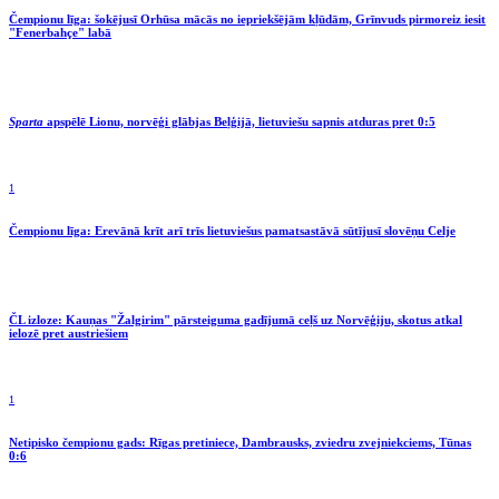
Čempionu līga: šokējusī Orhūsa mācās no iepriekšējām kļūdām, Grīnvuds pirmoreiz iesit
"Fenerbahçe" labā
Sparta
apspēlē Lionu, norvēģi glābjas Beļģijā, lietuviešu sapnis atduras pret 0:5
1
Čempionu līga: Erevānā krīt arī trīs lietuviešus pamatsastāvā sūtījusī slovēņu Celje
ČL izloze: Kauņas "Žalgirim" pārsteiguma gadījumā ceļš uz Norvēģiju, skotus atkal
ielozē pret austriešiem
1
Netipisko čempionu gads: Rīgas pretiniece, Dambrausks, zviedru zvejniekciems, Tūnas
0:6