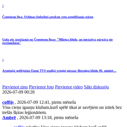
2
Čempionu līga: Orhūsas futbolisti
uzraksta
retu atspēlēšanās stāstu
Guļa pēc izstāšanās no Čempionu līgas: "Milzīga kļūda, un iniciatīva pārgāja pie
pretiniekiem"
1
Armēnijā spēlējušais Emsis TV4 studijā trāpīgi piesauc liktenīgu kļūdu 46. minūtē…
Pievienot ziņu
Pievienot foto
Pievienot video
Sākt diskusiju
2026-07-09 00:28
coffijs
, 2026-07-09 12:41, pirms mēneša
Visu cieņu igauņu klubam,kurš spēlē tikai ar savējiem un iztiek bez
trešās šķiras leģionāriem.
Ambrē
, 2026-07-09 13:18, pirms mēneša