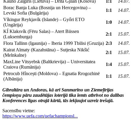
Kauno Žalgiris (Lietuva) – Drita Gjilan (Kosova)
1:1
14.07.
Borac Banja Luka (Bosnija un Hercegovina) –
1:1
14.07.
Levski Sofia (Bulgārija)
Víkingur Reykjavík (Islande) – Győri ETO
1:0
14.07.
(Ungārija)
KÍ Klaksvík (Fēru Salas) – Atert Biissen
2:1
15.07.
(Luksemburga)
Flora Tallinn (Igaunija) – Iberia 1999 Tbilisi (Gruzija)
2:3
14.07.
Kairat Almaty (Kazahstāna) – Sutjeska Nikšić
2:1
15.07.
(Melnkalne)
MaxLine Vitsyebsk (Baltkrievija) – Universitatea
1:4
15.07.
Craiova (Rumānija)
Petrocub Hîncești (Moldova) – Egnatia Rrogozhinë
1:1
15.07.
(Albānija)
Gibraltāra un Andoras, kā arī Sanmarīno un Ziemeļīrijas
čempioņu pāru zaudētājas loterijā tika lemts atbrīvot no dalības
Konferences līgas otrajā kārtā, tās iekļaujot uzreiz trešajā.
Sacensību vietne:
https://www.uefa.com/uefachampionsl...