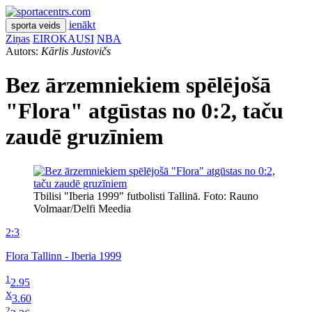
ienākt
sporta veids
Ziņas
EIROKAUSI
NBA
Autors:
Kārlis Justovičs
Bez ārzemniekiem spēlējošā
"Flora" atgūstas no 0:2, taču
zaudē gruzīniem
Tbilisi "Iberia 1999" futbolisti Tallinā. Foto: Rauno
Volmaar/Delfi Meedia
2:3
Flora Tallinn - Iberia 1999
1
2.95
X
3.60
2