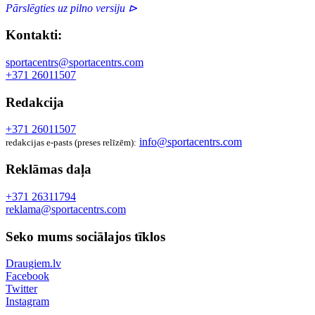
Pārslēgties uz pilno versiju ⊳
Kontakti:
sportacentrs@sportacentrs.com
+371 26011507
Redakcija
+371 26011507
info@sportacentrs.com
redakcijas e-pasts (preses relīzēm):
Reklāmas daļa
+371 26311794
reklama@sportacentrs.com
Seko mums sociālajos tīklos
Draugiem.lv
Facebook
Twitter
Instagram