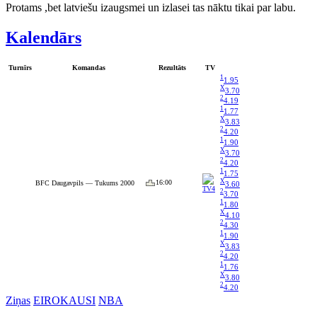
Protams ,bet latviešu izaugsmei un izlasei tas nāktu tikai par labu.
Kalendārs
Turnīrs
Komandas
Rezultāts
TV
1
1.95
X
3.70
2
4.19
1
1.77
X
3.83
2
4.20
1
1.90
X
3.70
2
4.20
1
1.75
X
16:00
BFC Daugavpils — Tukums 2000
3.60
2
3.70
1
1.80
X
4.10
2
4.30
1
1.90
X
3.83
2
4.20
1
1.76
X
3.80
2
4.20
Ziņas
EIROKAUSI
NBA