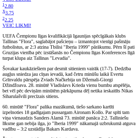
1
2.80
X
3.75
2
2.25
VEIC LIKMI!
UEFA Čempionu līgas kvalifikācijā Igaunijas spēcīgākais klubs
Tallinas "Flora", saglabājot pašcieņu – izmantojot vienīgi pašmāju
futbolistus, ar 2:3 atzina Tbilisi "Iberia 1999" pārākumu. Pērn šī pati
Gruzijas vienība pēc izstāšanās no Čempionu līgas Konferences līgā
turpat klupa aiz Tallinas "Levadia".
Šovakar kaukāziešiem par desmit sitieniem vairāk (17-7). Dedzība
augļus sniedza jau cīņas ievadā, kad četru minūšu laikā Evertu
Grīnvaldu pārspēja Zviads Načkebija un Džemali-Giorgi
Džindžoava. 28. minūtē Vladislavs Krieda vienu bumbu atspēlēja,
bet vēl pēc deviņām minūtēm pārkāpuma dēļ netika ieskaitīts Nikas
Siharulašvili precīzais sitiens.
60. minūtē "Flora" palika mazākumā, tiešo sarkano kartīti
izpelnoties 18 gadīgajam pussargam Aironam Kollo. Par spīti tam
viņa vienaudzis Sanders Alamā 73. minūtē panāca 2:2. Talliniešu
līksme gan nebija ilga, jo "Iberia 1999" nākamajā uzbrukumā atguva
vadību – 3:2 uzstādīja Bakars Kardava.